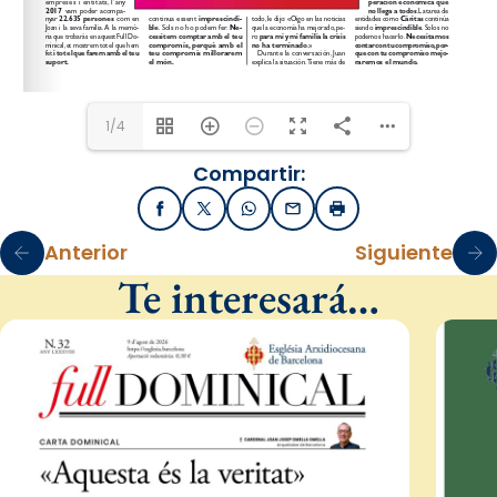
1/4
Compartir:
Facebook
X / Twitter
WhatsApp
Email
Imprimir
Anterior
Siguiente
Te interesará…