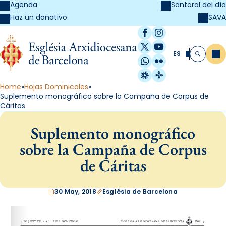
Agenda
Santoral del día
SAVA
Haz un donativo
Facebook
Instagram
X / Twitter
YouTube
ES
Me
Buscar
WhatsApp
Flickr
Radio Estel
Catalunya Cristi
Home
Hojas Dominicales
Suplemento monográfico sobre la Campaña de Corpus de
Cáritas
Suplemento monográfico
sobre la Campaña de Corpus
de Cáritas
30 May, 2018
Església de Barcelona