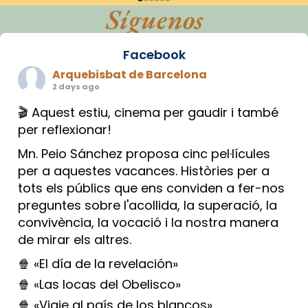
Síguenos
Facebook
Arquebisbat de Barcelona
2 days ago
🎬 Aquest estiu, cinema per gaudir i també
per reflexionar!
Mn. Peio Sánchez proposa cinc pel·lícules
per a aquestes vacances. Històries per a
tots els públics que ens conviden a fer-nos
preguntes sobre l'acollida, la superació, la
convivència, la vocació i la nostra manera
de mirar els altres.
🍿 «El día de la revelación»
🍿 «Las locas del Obelisco»
🍿 «Viaje al país de los blancos»