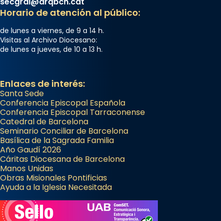
secgral@arqbcn.cat
Arquebisbat de Barcelona
Horario de atención al público:
2 weeks ago
Memòria de les santes Juliana i
de lunes a viernes, de 9 a 14 h.
Visitas al Archivo Diocesano:
Semproniana, verges i màrtirs.
de lunes a jueves, de 10 a 13 h.
Acompanyant la història de sant Cugat, a
partir de l’Edat Mitjana sorgeix la tradició
Enlaces de interés:
que les santes Juliana (“relatiu a Júlia”) i
Santa Sede
Semproniana (“relatiu a Semprònia =
Conferencia Episcopal Española
eterna”) són deixebles seves. I l’any 1667, el
Conferencia Episcopal Tarraconense
frare Joan Gaspar Roig, afirma en una obra
Catedral de Barcelona
Seminario Conciliar de Barcelona
que les santes són filles de l’antiga Iluro.
Basílica de la Sagrada Familia
Mataró en reivindicarà les relíq
Año Gaudí 2026
...
Cáritas Diocesana de Barcelona
Ver más
Manos Unidas
Foto
Obras Misionales Pontificias
Ayuda a la Iglesia Necesitada
View on Facebook
·
Share