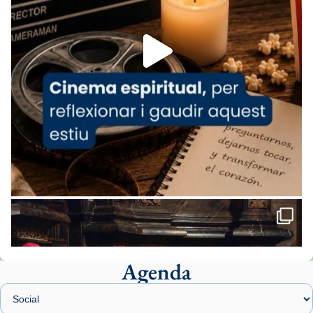
Foto
View on Facebook
·
Share
Arquebisbat de Barcelona
1 week ago
«Avui les santes Juliana i Semproniana ens
ajuden a alçar la mirada»
Mons. Sergi Gordo, bisbe de Tortosa, ha
presidit aquest 27 de juliol la missa de Les
Santes de Mataró.
🔗
tinyurl.com/cvu5jmbk
📸 J. Merino
Agenda
Foto
View on Facebook
·
Share