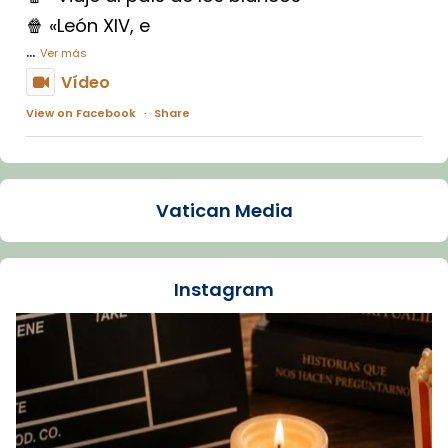
🍿 «León XIV, e
...
Ver más
Vídeo
View on Facebook
·
Share
Arquebisbat de Barcelona
1 week ago
Vatican Media
La Carmina va patir depressió. Fa gairebé
dos mesos, a l'Estadi Lluís Companys, la
jove va fer arribar el seu testimoni al papa
Instagram
Lleó XIV.
Recupera l'entrevista comp
Vatican
tican News 👇
News
www.vaticannews.va/es/iglesia/news/2026-
07/carmina-historia-depresion-papa-viaje-
espana-testimoni...