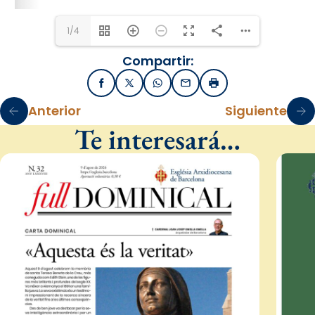
1/4
Compartir:
Facebook
X / Twitter
WhatsApp
Email
Imprimir
Anterior
Siguiente
Te interesará…