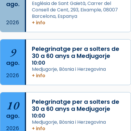
ago.
Església de Sant Gaietà, Carrer del
Aquest dilluns, 27 de juliol, ha tingut lloc la
Consell de Cent, 293, Eixample, 08007
missa d’acció de gràcies en agraïment al
Barcelona, Espanya
comitè organitzador de la visita apostòlica
2026
+ info
del Sant Pare Lleó XIV a Barcelona, i als
col·laboradors, a la Catedral de Barcelona.
L’arquebisbe de Barcelona, el cardenal Joan
9
Pelegrinatge per a solters de
Josep Omella, ha presidit la missa i l’ha
30 a 60 anys a Medjugorje
concelebrat el bisbe auxiliar de Barcelona,
ago.
10:00
Mons. David Abadías.
Medjugorje, Bòsnia i Herzegovina
2026
+ info
📸 Dr. G. Simón
Foto
View on Facebook
·
Share
10
Pelegrinatge per a solters de
30 a 60 anys a Medjugorje
Arquebisbat de Barcelona
ago.
10:00
2 weeks ago
Medjugorje, Bòsnia i Herzegovina
2026
Memòria de les santes Juliana i
+ info