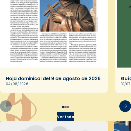
Hoja dominical del 9 de agosto de 2026
Guía
04/08/2026
31/0
Ver todo