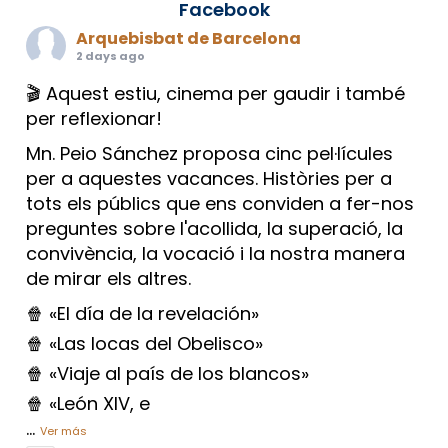
Facebook
Arquebisbat de Barcelona
2 days ago
🎬 Aquest estiu, cinema per gaudir i també
per reflexionar!
Mn. Peio Sánchez proposa cinc pel·lícules
per a aquestes vacances. Històries per a
tots els públics que ens conviden a fer-nos
preguntes sobre l'acollida, la superació, la
convivència, la vocació i la nostra manera
de mirar els altres.
🍿 «El día de la revelación»
🍿 «Las locas del Obelisco»
🍿 «Viaje al país de los blancos»
🍿 «León XIV, e
...
Ver más