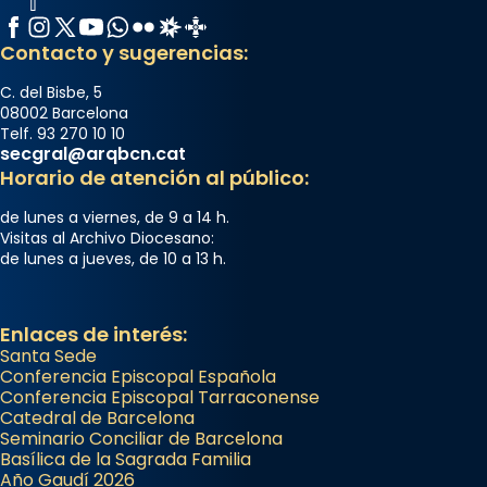
Facebook
Instagram
X / Twitter
YouTube
WhatsApp
Flickr
Radio Estel
Catalunya Cristiana
Contacto y sugerencias:
C. del Bisbe, 5
08002 Barcelona
Telf. 93 270 10 10
secgral@arqbcn.cat
Horario de atención al público:
de lunes a viernes, de 9 a 14 h.
Visitas al Archivo Diocesano:
de lunes a jueves, de 10 a 13 h.
Enlaces de interés:
Santa Sede
Conferencia Episcopal Española
Conferencia Episcopal Tarraconense
Catedral de Barcelona
Seminario Conciliar de Barcelona
Basílica de la Sagrada Familia
Año Gaudí 2026