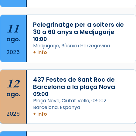
Semproniana, verges i màrtirs.
Acompanyant la història de sant Cugat, a
partir de l’Edat Mitjana sorgeix la tradició
11
Pelegrinatge per a solters de
que les santes Juliana (“relatiu a Júlia”) i
30 a 60 anys a Medjugorje
Semproniana (“relatiu a Semprònia =
ago.
10:00
eterna”) són deixebles seves. I l’any 1667, el
Medjugorje, Bòsnia i Herzegovina
2026
+ info
frare Joan Gaspar Roig, afirma en una obra
que les santes són filles de l’antiga Iluro.
Mataró en reivindicarà les relíq
...
Ver más
12
437 Festes de Sant Roc de
Foto
Barcelona a la plaça Nova
ago.
09:00
View on Facebook
·
Share
Plaça Nova, Ciutat Vella, 08002
Barcelona, Espanya
2026
+ info