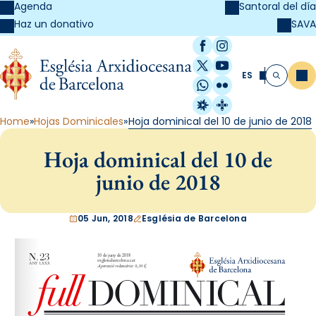
Agenda
Santoral del día
SAVA
Haz un donativo
Facebook
Instagram
X / Twitter
YouTube
ES
Me
Buscar
WhatsApp
Flickr
Radio Estel
Catalunya Cristi
Home
Hojas Dominicales
Hoja dominical del 10 de junio de 2018
Hoja dominical del 10 de
junio de 2018
05 Jun, 2018
Església de Barcelona