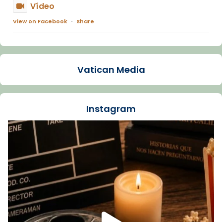
Vídeo
View on Facebook
·
Share
Arquebisbat de Barcelona
1 week ago
Vatican Media
La Carmina va patir depressió. Fa gairebé
dos mesos, a l'Estadi Lluís Companys, la
jove va fer arribar el seu testimoni al papa
Instagram
Lleó XIV.
Recupera l'entrevista comp
Vatican
tican News 👇
News
www.vaticannews.va/es/iglesia/news/2026-
07/carmina-historia-depresion-papa-viaje-
espana-testimoni...
Foto
View on Facebook
·
Share