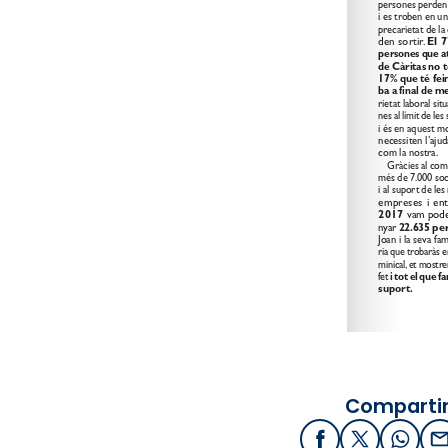
Compartir
Facebook
X / Twitter
What
E