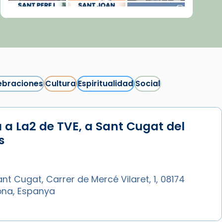
ebraciones
Cultura
Espiritualidad
Social
 a La2 de TVE, a Sant Cugat del
Síguenos en Instagram
s
Cargar más...
nt Cugat, Carrer de Mercé Vilaret, 1, 08174
ona, Espanya