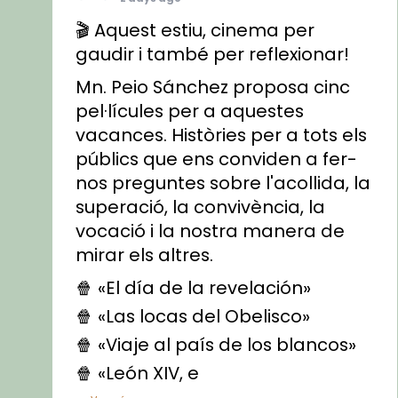
🎬 Aquest estiu, cinema per
gaudir i també per reflexionar!
Mn. Peio Sánchez proposa cinc
pel·lícules per a aquestes
vacances. Històries per a tots els
públics que ens conviden a fer-
nos preguntes sobre l'acollida, la
superació, la convivència, la
vocació i la nostra manera de
mirar els altres.
🍿 «El día de la revelación»
🍿 «Las locas del Obelisco»
🍿 «Viaje al país de los blancos»
🍿 «León XIV, e
...