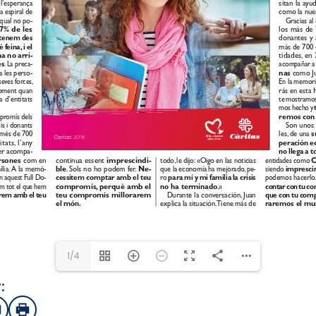
1/4
:
sApp
mail
Imprimir