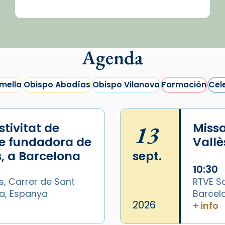
Agenda
mella
Obispo Abadías
Obispo Vilanova
Formación
Cel
tivitat de
13
Missa
e fundadora de
Vallè
, a Barcelona
sept.
10:30
s, Carrer de Sant
RTVE Sa
na, Espanya
Barcel
/2026-
2026
+ info