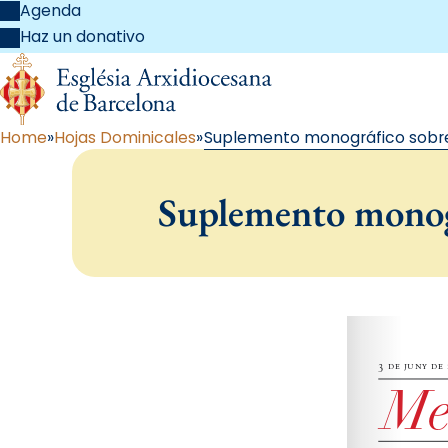
Agenda
Haz un donativo
Home
Hojas Dominicales
Suplemento monográfico sobre
Suplemento monog