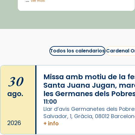
Ver más
Vídeo
View on Facebook
·
Share
Arquebisbat de Barcelona
1 week ago
Todos los calendarios
Cardenal O
La Carmina va patir depressió.
Fa gairebé dos mesos, a l'Estadi
Lluís Companys, la jove va fer
30
Missa amb motiu de la fes
arribar el seu testimoni al papa
Santa Juana Jugan, mar
Lleó XIV.
ago.
les Germanes dels Pobres
Recupera l'entrevista
11:00
comp
tican News 👇
Vatican News
Llar d’avis Germanetes dels Pobre
Salvador, 1, Gràcia, 08012 Barcelo
www.vaticannews.va/es/iglesia/news
2026
+ info
07/carmina-historia-depresion-
papa-viaje-espana-testimoni...