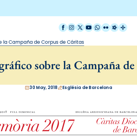
Facebook
Instagram
X / Twitter
YouTube
WhatsApp
Flickr
Radio Est
Catal
 la Campaña de Corpus de Cáritas
ráfico sobre la Campaña de 
30 May, 2018
Església de Barcelona