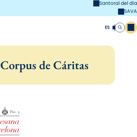
Santoral del día
SAVA
el
unya Cristiana
ES
M
Buscar
Corpus de Cáritas