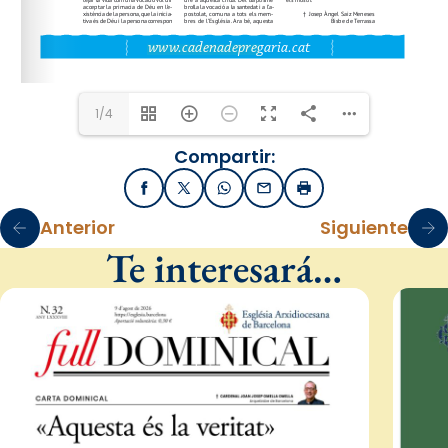
www.cadenadepregaria.cat
1/4
Compartir:
Facebook
X / Twitter
WhatsApp
Email
Imprimir
Anterior
Siguiente
Te interesará…