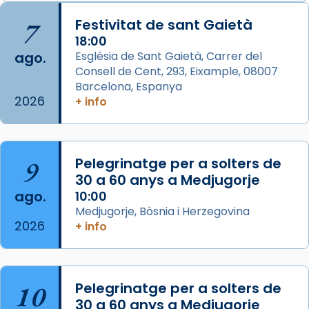
Semproniana, verges i màrtirs.
7
Festivitat de sant Gaietà
Acompanyant la història de sant Cugat, a
18:00
ago.
Església de Sant Gaietà, Carrer del
partir de l’Edat Mitjana sorgeix la tradició
Consell de Cent, 293, Eixample, 08007
que les santes Juliana (“relatiu a Júlia”) i
Barcelona, Espanya
Semproniana (“relatiu a Semprònia =
2026
+ info
eterna”) són deixebles seves. I l’any 1667, el
frare Joan Gaspar Roig, afirma en una obra
que les santes són filles de l’antiga Iluro.
Mataró en reivindicarà les relíq
9
Pelegrinatge per a solters de
...
30 a 60 anys a Medjugorje
Ver más
ago.
10:00
Foto
Medjugorje, Bòsnia i Herzegovina
View on Facebook
·
Share
2026
+ info
Arquebisbat de Barcelona
2 weeks ago
10
Pelegrinatge per a solters de
Jaume, fill de Zebedeu, és juntament amb el
30 a 60 anys a Medjugorje