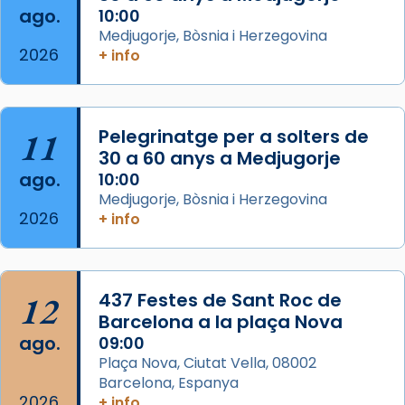
seu germà Joan i Pere un dels que
ago.
10:00
acompanyava més de prop Jesús.
Medjugorje, Bòsnia i Herzegovina
2026
+ info
Segons el llibre dels Fets (12,2) fou el primer
apòstol màrtir, decapitat a Jerusalem per
Herodes Agripa (vers l'any 44).
11
Pelegrinatge per a solters de
Patró de Galícia, després de les invasions
30 a 60 anys a Medjugorje
musulmanes fou venerat com a patró dels
ago.
10:00
Regnes castellans i més tard de tota
Medjugorje, Bòsnia i Herzegovina
Espanya.
2026
+ info
El seu sepulcre a Compostela fou un g
...
Ver más
Foto
12
437 Festes de Sant Roc de
Barcelona a la plaça Nova
View on Facebook
·
Share
ago.
09:00
Plaça Nova, Ciutat Vella, 08002
Barcelona, Espanya
2026
+ info