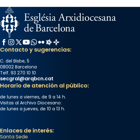
Facebook
Instagram
X / Twitter
YouTube
WhatsApp
Flickr
Radio Estel
Catalunya Cristiana
Contacto y sugerencias:
C. del Bisbe, 5
08002 Barcelona
Telf. 93 270 10 10
secgral@arqbcn.cat
Horario de atención al público:
de lunes a viernes, de 9 a 14 h.
Visitas al Archivo Diocesano:
de lunes a jueves, de 10 a 13 h.
Enlaces de interés:
Santa Sede