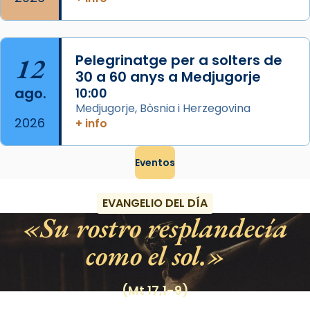
12
Pelegrinatge per a solters de
30 a 60 anys a Medjugorje
ago.
10:00
Medjugorje, Bòsnia i Herzegovina
2026
+ info
Eventos
EVANGELIO DEL DÍA
Su rostro resplandecía
como el sol.
(Mt 17,1-9)