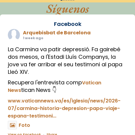
Síguenos
Facebook
Arquebisbat de Barcelona
1 week ago
La Carmina va patir depressió. Fa gairebé
dos mesos, a l'Estadi Lluís Companys, la
jove va fer arribar el seu testimoni al papa
Lleó XIV.
Recupera l'entrevista comp
Vatican
tican News 👇
News
www.vaticannews.va/es/iglesia/news/2026-
07/carmina-historia-depresion-papa-viaje-
espana-testimoni...
Foto
View on Facebook
·
Share