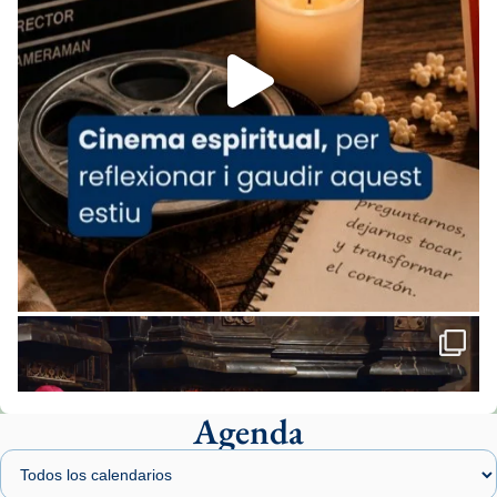
Aquest dilluns, 27 de juliol, ha tingut lloc la
missa d’acció de gràcies en agraïment al
comitè organitzador de la visita apostòlica
del Sant Pare Lleó XIV a Barcelona, i als
col·laboradors, a la Catedral de Barcelona.
L’arquebisbe de Barcelona, el cardenal Joan
Josep Omella, ha presidit la missa i l’ha
concelebrat el bisbe auxiliar de Barcelona,
Mons. David Abadías.
📸 Dr. G. Simón
Foto
View on Facebook
·
Share
Agenda
Arquebisbat de Barcelona
1 week ago
Memòria de les santes Juliana i