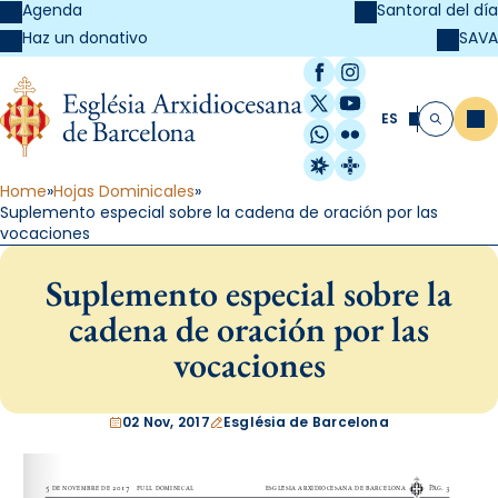
Agenda
Santoral del día
SAVA
Haz un donativo
Facebook
Instagram
X / Twitter
YouTube
ES
Me
Buscar
WhatsApp
Flickr
Radio Estel
Catalunya Cristi
Home
Hojas Dominicales
Suplemento especial sobre la cadena de oración por las
vocaciones
Suplemento especial sobre la
cadena de oración por las
vocaciones
02 Nov, 2017
Església de Barcelona