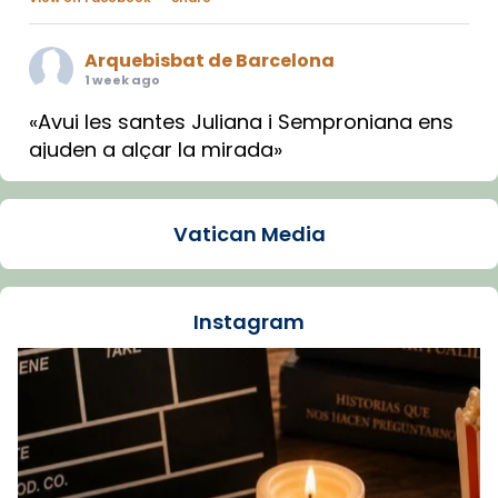
Arquebisbat de Barcelona
1 week ago
«Avui les santes Juliana i Semproniana ens
ajuden a alçar la mirada»
Mons. Sergi Gordo, bisbe de Tortosa, ha
presidit aquest 27 de juliol la missa de Les
Vatican Media
Santes de Mataró.
🔗
tinyurl.com/cvu5jmbk
📸 J. Merino
Instagram
Foto
View on Facebook
·
Share
Arquebisbat de Barcelona
is at Catedral
de Barcelona.
1 week ago