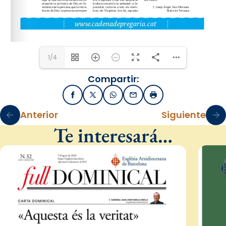
www.cadenadepregaria.cat
1/4
Compartir:
Facebook
X / Twitter
WhatsApp
Email
Imprimir
Anterior
Siguiente
Te interesará…