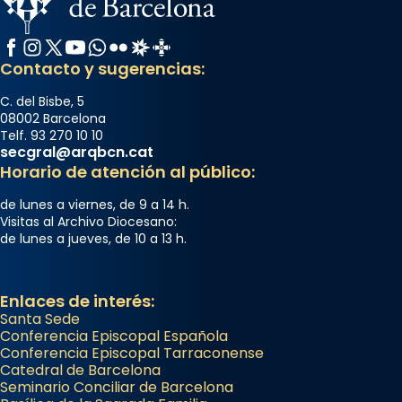
Facebook
Instagram
X / Twitter
YouTube
WhatsApp
Flickr
Radio Estel
Catalunya Cristiana
Contacto y sugerencias:
C. del Bisbe, 5
08002 Barcelona
Telf. 93 270 10 10
secgral@arqbcn.cat
Horario de atención al público:
de lunes a viernes, de 9 a 14 h.
Visitas al Archivo Diocesano:
de lunes a jueves, de 10 a 13 h.
Enlaces de interés:
Santa Sede
Conferencia Episcopal Española
Conferencia Episcopal Tarraconense
Catedral de Barcelona
Seminario Conciliar de Barcelona