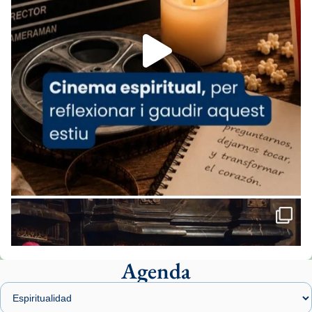
Foto
View on Facebook
·
Share
Arquebisbat de Barcelona
2 weeks ago
«Avui les santes Juliana i Semproniana ens
ajuden a alçar la mirada»
Mons. Sergi Gordo, bisbe de Tortosa, ha
presidit aquest 27 de juliol la missa de Les
Santes de Mataró.
🔗
tinyurl.com/cvu5jmbk
📸 J. Merino
Agenda
Foto
View on Facebook
·
Share