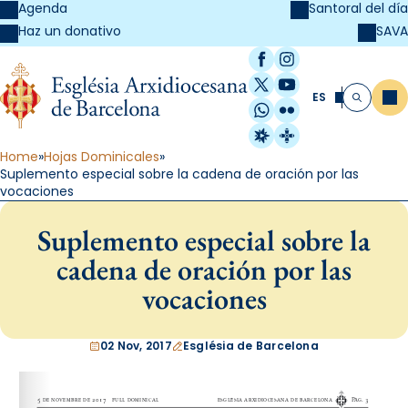
Agenda
Santoral del día
SAVA
Haz un donativo
Facebook
Instagram
X / Twitter
YouTube
ES
Me
Buscar
WhatsApp
Flickr
Radio Estel
Catalunya Cristi
Home
Hojas Dominicales
Suplemento especial sobre la cadena de oración por las
vocaciones
Suplemento especial sobre la
cadena de oración por las
vocaciones
02 Nov, 2017
Església de Barcelona