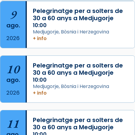
Arquebisbat de Barcelona
is at Catedral
9
Pelegrinatge per a solters de
de Barcelona.
30 a 60 anys a Medjugorje
2 weeks ago
ago.
10:00
Aquest dilluns, 27 de juliol, ha tingut lloc la
Medjugorje, Bòsnia i Herzegovina
missa d’acció de gràcies en agraïment al
2026
+ info
comitè organitzador de la visita apostòlica
del Sant Pare Lleó XIV a Barcelona, i als
col·laboradors, a la Catedral de Barcelona.
10
Pelegrinatge per a solters de
L’arquebisbe de Barcelona, el cardenal Joan
30 a 60 anys a Medjugorje
Josep Omella, ha presidit la missa i l’ha
ago.
10:00
concelebrat el bisbe auxiliar de Barcelona,
Medjugorje, Bòsnia i Herzegovina
Mons. David Abadías.
2026
+ info
📸 Dr. G. Simón
Foto
11
Pelegrinatge per a solters de
View on Facebook
·
Share
30 a 60 anys a Medjugorje
ago.
10:00