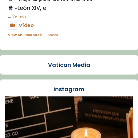
🍿 «León XIV, e
...
Ver más
Vídeo
View on Facebook
·
Share
Arquebisbat de Barcelona
1 week ago
Vatican Media
La Carmina va patir depressió. Fa gairebé
dos mesos, a l'Estadi Lluís Companys, la
jove va fer arribar el seu testimoni al papa
Instagram
Lleó XIV.
Recupera l'entrevista comp
Vatican
tican News 👇
News
www.vaticannews.va/es/iglesia/news/2026-
07/carmina-historia-depresion-papa-viaje-
espana-testimoni...