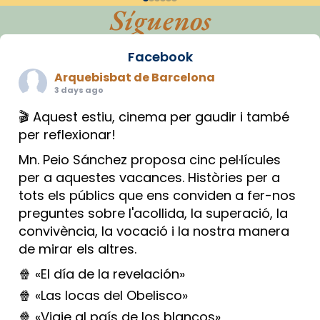
Síguenos
Facebook
Arquebisbat de Barcelona
3 days ago
🎬 Aquest estiu, cinema per gaudir i també
per reflexionar!
Mn. Peio Sánchez proposa cinc pel·lícules
per a aquestes vacances. Històries per a
tots els públics que ens conviden a fer-nos
preguntes sobre l'acollida, la superació, la
convivència, la vocació i la nostra manera
de mirar els altres.
🍿 «El día de la revelación»
🍿 «Las locas del Obelisco»
🍿 «Viaje al país de los blancos»