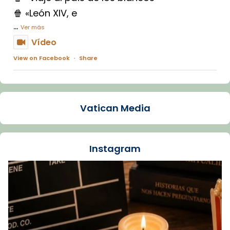
🍿 «León XIV, e
...
Ver más
Vídeo
View on Facebook
·
Share
Arquebisbat de Barcelona
1 week ago
Vatican Media
La Carmina va patir depressió. Fa gairebé
dos mesos, a l'Estadi Lluís Companys, la
jove va fer arribar el seu testimoni al papa
Instagram
Lleó XIV.
Recupera l'entrevista comp
Vatican
tican News 👇
News
www.vaticannews.va/es/iglesia/news/2026-
07/carmina-historia-depresion-papa-viaje-
espana-testimoni...