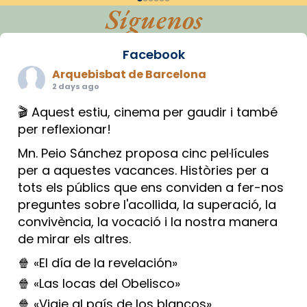
Síguenos
Facebook
Arquebisbat de Barcelona
2 days ago
🎬 Aquest estiu, cinema per gaudir i també
per reflexionar!
Mn. Peio Sánchez proposa cinc pel·lícules
per a aquestes vacances. Històries per a
tots els públics que ens conviden a fer-nos
preguntes sobre l'acollida, la superació, la
convivència, la vocació i la nostra manera
de mirar els altres.
🍿 «El día de la revelación»
🍿 «Las locas del Obelisco»
🍿 «Viaje al país de los blancos»