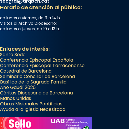
secgral@arqbcn.cat
Arquebisbat de Barcelona
Horario de atención al público:
2 weeks ago
Memòria de les santes Juliana i
de lunes a viernes, de 9 a 14 h.
Visitas al Archivo Diocesano:
Semproniana, verges i màrtirs.
de lunes a jueves, de 10 a 13 h.
Acompanyant la història de sant Cugat, a
partir de l’Edat Mitjana sorgeix la tradició
Enlaces de interés:
que les santes Juliana (“relatiu a Júlia”) i
Santa Sede
Semproniana (“relatiu a Semprònia =
Conferencia Episcopal Española
eterna”) són deixebles seves. I l’any 1667, el
Conferencia Episcopal Tarraconense
frare Joan Gaspar Roig, afirma en una obra
Catedral de Barcelona
Seminario Conciliar de Barcelona
que les santes són filles de l’antiga Iluro.
Basílica de la Sagrada Familia
Mataró en reivindicarà les relíq
Año Gaudí 2026
...
Cáritas Diocesana de Barcelona
Ver más
Manos Unidas
Foto
Obras Misionales Pontificias
Ayuda a la Iglesia Necesitada
View on Facebook
·
Share