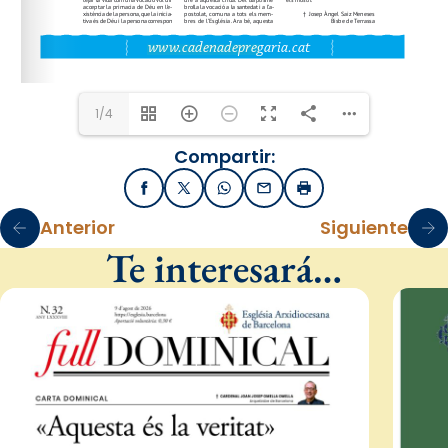
www.cadenadepregaria.cat
1/4
Compartir:
Facebook
X / Twitter
WhatsApp
Email
Imprimir
Anterior
Siguiente
Te interesará…