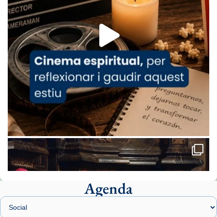
Foto
View on Facebook
·
Share
Arquebisbat de Barcelona
1 week ago
«Avui les santes Juliana i Semproniana ens
ajuden a alçar la mirada»
Mons. Sergi Gordo, bisbe de Tortosa, ha
presidit aquest 27 de juliol la missa de Les
Santes de Mataró.
🔗
tinyurl.com/cvu5jmbk
📸 J. Merino
Agenda
Foto
View on Facebook
·
Share