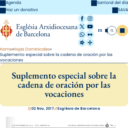
Agenda
Santoral del día
SAVA
Haz un donativo
Facebook
Instagram
X / Twitter
YouTube
ES
Me
Buscar
WhatsApp
Flickr
Radio Estel
Catalunya Cristi
Home
Hojas Dominicales
Suplemento especial sobre la cadena de oración por las
vocaciones
Suplemento especial sobre la
cadena de oración por las
vocaciones
02 Nov, 2017
Església de Barcelona