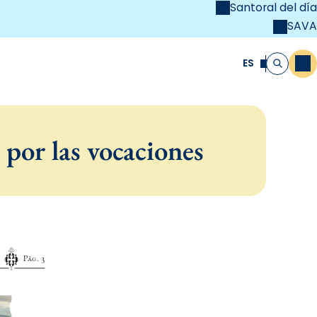
Santoral del día
SAVA
el
unya Cristiana
ES
M
Buscar
 por las vocaciones