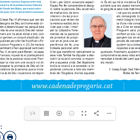
www.cadenadepregaria.cat
1/4
:
sApp
mail
Imprimir