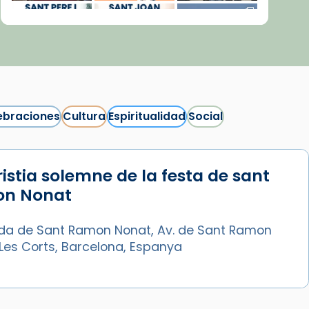
ebraciones
Cultura
Espiritualidad
Social
istia solemne de la festa de sant
Síguenos en Instagram
n Nonat
Cargar más...
da de Sant Ramon Nonat, Av. de Sant Ramon
Les Corts, Barcelona, Espanya