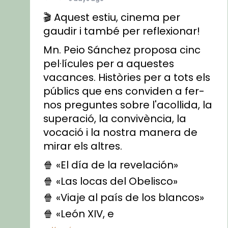
🎬 Aquest estiu, cinema per
gaudir i també per reflexionar!
Mn. Peio Sánchez proposa cinc
pel·lícules per a aquestes
vacances. Històries per a tots els
públics que ens conviden a fer-
nos preguntes sobre l'acollida, la
superació, la convivència, la
vocació i la nostra manera de
mirar els altres.
🍿 «El día de la revelación»
🍿 «Las locas del Obelisco»
🍿 «Viaje al país de los blancos»
🍿 «León XIV, e
...