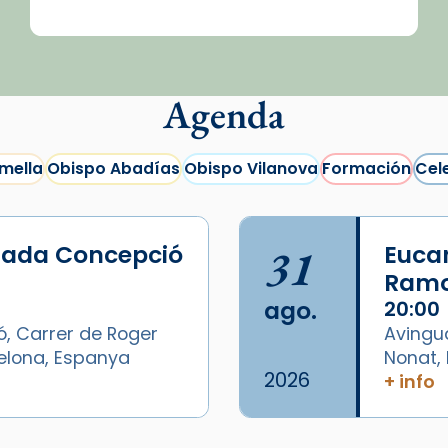
Agenda
mella
Obispo Abadías
Obispo Vilanova
Formación
Cel
lada Concepció
31
Eucar
Ramo
ago.
20:00
ó, Carrer de Roger
Avingu
celona, Espanya
Nonat, 
2026
+ info
/2026-