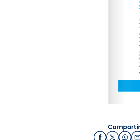
Compartir
Facebook
X / Twitter
What
E