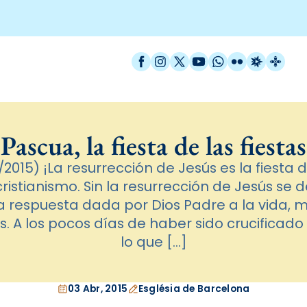
Facebook
Instagram
X / Twitter
YouTube
WhatsApp
Flickr
Radio Est
Catal
Pascua, la fiesta de las fiestas
015) ¡La resurrección de Jesús es la fiesta de 
cristianismo. Sin la resurrección de Jesús se 
la respuesta dada por Dios Padre a la vida,
. A los pocos días de haber sido crucificado
lo que […]
03 Abr, 2015
Església de Barcelona