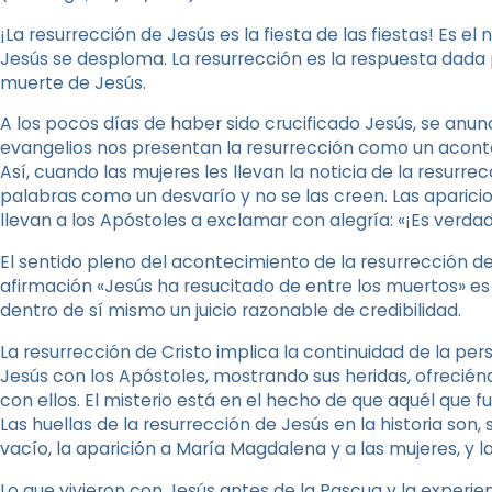
¡La resurrección de Jesús es la fiesta de las fiestas! Es el 
Jesús se desploma. La resurrección es la respuesta dada 
muerte de Jesús.
A los pocos días de haber sido crucificado Jesús, se anun
evangelios nos presentan la resurrección como un aconte
Así, cuando las mujeres les llevan la noticia de la resurr
palabras como un desvarío y no se las creen. Las aparici
llevan a los Apóstoles a exclamar con alegría: «¡Es verdad
El sentido pleno del acontecimiento de la resurrección de 
afirmación «Jesús ha resucitado de entre los muertos» es 
dentro de sí mismo un juicio razonable de credibilidad.
La resurrección de Cristo implica la continuidad de la p
Jesús con los Apóstoles, mostrando sus heridas, ofrecié
con ellos. El misterio está en el hecho de que aquél que f
Las huellas de la resurrección de Jesús en la historia son, 
vacío, la aparición a María Magdalena y a las mujeres, y l
Lo que vivieron con Jesús antes de la Pascua y la experie