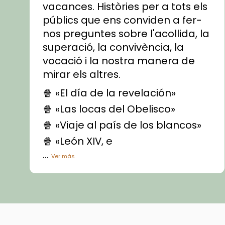
vacances. Històries per a tots els
públics que ens conviden a fer-
nos preguntes sobre l'acollida, la
superació, la convivència, la
vocació i la nostra manera de
mirar els altres.
🍿 «El día de la revelación»
🍿 «Las locas del Obelisco»
🍿 «Viaje al país de los blancos»
🍿 «León XIV, e
...
Ver más
Vídeo
View on Facebook
·
Share
Arquebisbat de Barcelona