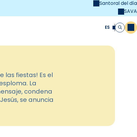
Santoral del día
SAVA
el
unya Cristiana
ES
M
Buscar
las fiestas! Es el
desploma. La
 mensaje, condena
 Jesús, se anuncia