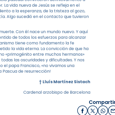
r. La vida nueva de Jesús se refleja en el
nto a la esperanza, de la tristeza al gozo,
tía. Algo sucedió en el contacto que tuvieron
la muerte. Con él nace un mundo nuevo. Y aquí
ntido de todos los esfuerzos para alcanzar
cristianismo tiene como fundamento la fe
etido la vida eterna. La convicción de que ha
omo «primogénito entre muchos hermanos»
odas las oscuridades y dificultades. Y nos
icho el papa Francisco, «no vivamos una
a Pascua de resurrección!
†
Lluís Martínez Sistach
Cardenal arzobispo de Barcelona
Compartir
Facebook
X / Twitter
What