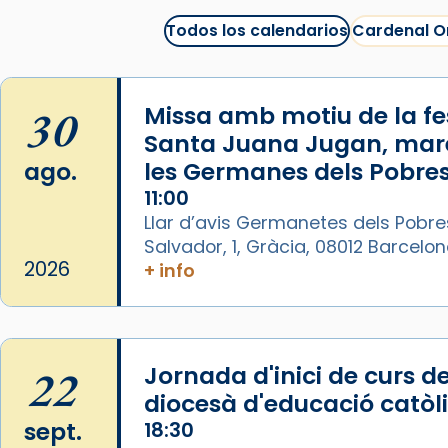
1 week ago
Todos los calendarios
Cardenal O
La Carmina va patir depressió.
Fa gairebé dos mesos, a l'Estadi
Lluís Companys, la jove va fer
30
Missa amb motiu de la fes
arribar el seu testimoni al papa
Santa Juana Jugan, mar
Lleó XIV.
ago.
les Germanes dels Pobres
Recupera l'entrevista
11:00
comp
tican News 👇
Vatican News
Llar d’avis Germanetes dels Pobre
Salvador, 1, Gràcia, 08012 Barcelo
www.vaticannews.va/es/iglesia/news
2026
+ info
07/carmina-historia-depresion-
papa-viaje-espana-testimoni...
Foto
View on Facebook
·
Share
22
Jornada d'inici de curs de
diocesà d'educació catòl
Arquebisbat de Barcelona
sept.
18:30
2 weeks ago