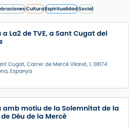
ebraciones
Cultura
Espiritualidad
Social
 a La2 de TVE, a Sant Cugat del
Síguenos en Instagram
s
Cargar más...
nt Cugat, Carrer de Mercé Vilaret, 1, 08174
ona, Espanya
 amb motiu de la Solemnitat de la
de Déu de la Mercè