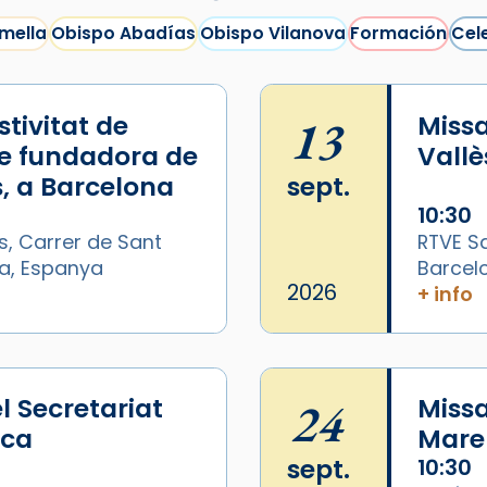
mella
Obispo Abadías
Obispo Vilanova
Formación
Cel
tivitat de
13
Missa
e fundadora de
Vallè
, a Barcelona
sept.
10:30
s, Carrer de Sant
RTVE Sa
na, Espanya
Barcel
/2026-
2026
+ info
l Secretariat
24
Missa
ica
Mare 
sept.
10:30