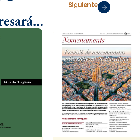
Siguiente
eresará…