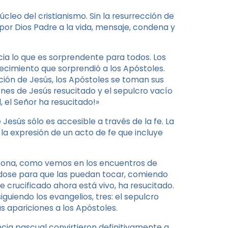
núcleo del cristianismo. Sin la resurrección de
por Dios Padre a la vida, mensaje, condena y
cia lo que es sorprendente para todos. Los
cimiento que sorprendió a los Apóstoles.
ección de Jesús, los Apóstoles se toman sus
ones de Jesús resucitado y el sepulcro vacío
, el Señor ha resucitado!»
Jesús sólo es accesible a través de la fe. La
la expresión de un acto de fe que incluye
ersona, como vemos en los encuentros de
ndose para que las puedan tocar, comiendo
ue crucificado ahora está vivo, ha resucitado.
siguiendo los evangelios, tres: el sepulcro
as apariciones a los Apóstoles.
ncia pascual convirtieron definitivamente a