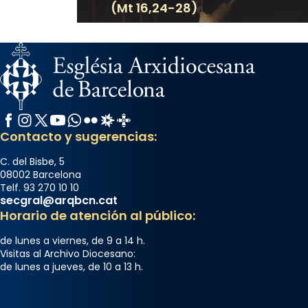
(Mt 16,24-28)
View on Facebook
·
Share
Arquebisbat de Barcelona
2 weeks ago
Memòria de les santes Juliana i
Semproniana, verges i màrtirs.
Facebook
Instagram
X / Twitter
YouTube
WhatsApp
Flickr
Radio Estel
Catalunya Cristiana
Acompanyant la història de sant Cugat, a
Contacto y sugerencias:
partir de l’Edat Mitjana sorgeix la tradició
que les santes Juliana (“relatiu a Júlia”) i
C. del Bisbe, 5
08002 Barcelona
Semproniana (“relatiu a Semprònia =
Telf. 93 270 10 10
eterna”) són deixebles seves. I l’any 1667, el
secgral@arqbcn.cat
frare Joan Gaspar Roig, afirma en una obra
Horario de atención al público:
que les santes són filles de l’antiga Iluro.
de lunes a viernes, de 9 a 14 h.
Mataró en reivindicarà les relíq
Visitas al Archivo Diocesano:
...
Ver más
de lunes a jueves, de 10 a 13 h.
Foto
View on Facebook
·
Share