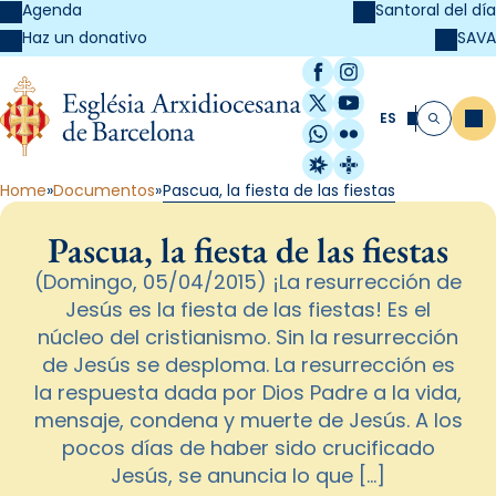
Agenda
Santoral del día
SAVA
Haz un donativo
Facebook
Instagram
X / Twitter
YouTube
ES
Me
Buscar
WhatsApp
Flickr
Radio Estel
Catalunya Cristi
Home
Documentos
Pascua, la fiesta de las fiestas
Pascua, la fiesta de las fiestas
(Domingo, 05/04/2015) ¡La resurrección de
Jesús es la fiesta de las fiestas! Es el
núcleo del cristianismo. Sin la resurrección
de Jesús se desploma. La resurrección es
la respuesta dada por Dios Padre a la vida,
mensaje, condena y muerte de Jesús. A los
pocos días de haber sido crucificado
Jesús, se anuncia lo que […]