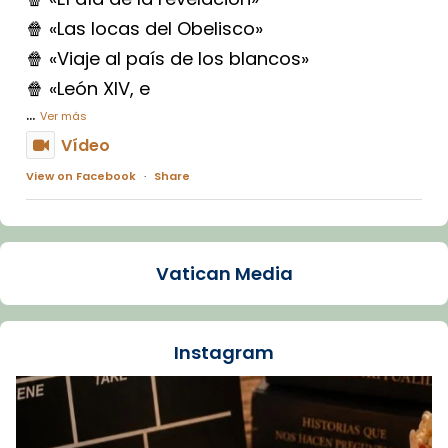
🍿 «Las locas del Obelisco»
🍿 «Viaje al país de los blancos»
🍿 «León XIV, e
...
Ver más
Vídeo
View on Facebook
·
Share
Arquebisbat de Barcelona
1 week ago
Vatican Media
La Carmina va patir depressió. Fa gairebé
dos mesos, a l'Estadi Lluís Companys, la
jove va fer arribar el seu testimoni al papa
Instagram
Lleó XIV.
Recupera l'entrevista comp
Vatican
tican News 👇
News