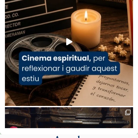
www.vaticannews.va/es/iglesia/news/2026-
07/carmina-historia-depresion-papa-viaje-
espana-testimoni...
Foto
View on Facebook
·
Share
Arquebisbat de Barcelona
1 week ago
«Avui les santes Juliana i Semproniana ens
ajuden a alçar la mirada»
Mons. Sergi Gordo, bisbe de Tortosa, ha
presidit aquest 27 de juliol la missa de Les
Santes de Mataró.
🔗
tinyurl.com/cvu5jmbk
📸 J. Merino
Foto