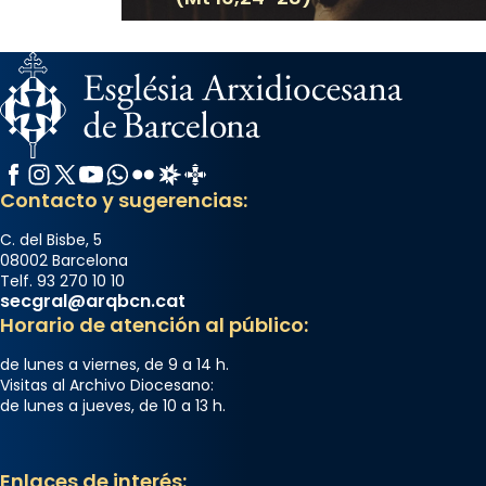
Facebook
Instagram
X / Twitter
YouTube
WhatsApp
Flickr
Radio Estel
Catalunya Cristiana
Contacto y sugerencias:
C. del Bisbe, 5
08002 Barcelona
Telf. 93 270 10 10
secgral@arqbcn.cat
Horario de atención al público:
de lunes a viernes, de 9 a 14 h.
Visitas al Archivo Diocesano:
de lunes a jueves, de 10 a 13 h.
Enlaces de interés: