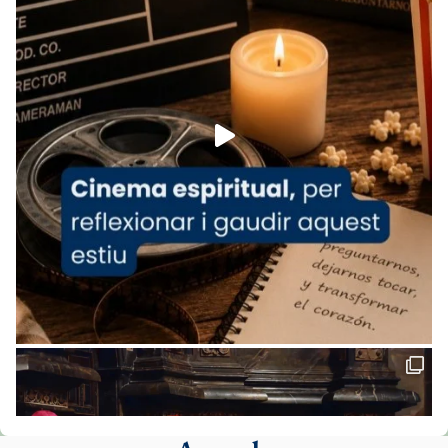
www.vaticannews.va/es/iglesia/news/2026-
07/carmina-historia-depresion-papa-viaje-
espana-testimoni...
Foto
View on Facebook
·
Share
Arquebisbat de Barcelona
1 week ago
«Avui les santes Juliana i Semproniana ens
ajuden a alçar la mirada»
Mons. Sergi Gordo, bisbe de Tortosa, ha
presidit aquest 27 de juliol la missa de Les
Santes de Mataró.
🔗
tinyurl.com/cvu5jmbk
📸 J. Merino
Foto