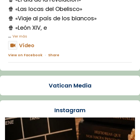
🍿 «Las locas del Obelisco»
🍿 «Viaje al país de los blancos»
🍿 «León XIV, e
...
Ver más
Vídeo
View on Facebook
·
Share
Arquebisbat de Barcelona
1 week ago
Vatican Media
La Carmina va patir depressió. Fa gairebé
dos mesos, a l'Estadi Lluís Companys, la
jove va fer arribar el seu testimoni al papa
Instagram
Lleó XIV.
Recupera l'entrevista comp
Vatican
tican News 👇
News