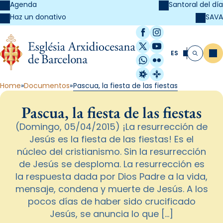
Agenda
Santoral del día
SAVA
Haz un donativo
Facebook
Instagram
X / Twitter
YouTube
ES
Me
Buscar
WhatsApp
Flickr
Radio Estel
Catalunya Cristi
Home
Documentos
Pascua, la fiesta de las fiestas
Pascua, la fiesta de las fiestas
(Domingo, 05/04/2015) ¡La resurrección de
Jesús es la fiesta de las fiestas! Es el
núcleo del cristianismo. Sin la resurrección
de Jesús se desploma. La resurrección es
la respuesta dada por Dios Padre a la vida,
mensaje, condena y muerte de Jesús. A los
pocos días de haber sido crucificado
Jesús, se anuncia lo que […]