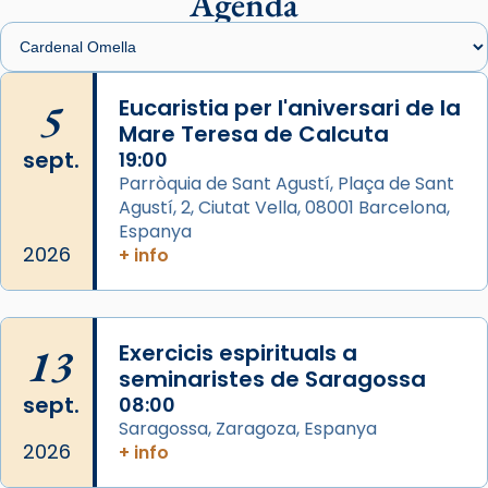
Agenda
View on Facebook
·
Share
Arquebisbat de Barcelona
is at Catedral
5
Eucaristia per l'aniversari de la
de Barcelona.
Mare Teresa de Calcuta
2 weeks ago
sept.
19:00
Aquest dilluns, 27 de juliol, ha tingut lloc la
Parròquia de Sant Agustí, Plaça de Sant
missa d’acció de gràcies en agraïment al
Agustí, 2, Ciutat Vella, 08001 Barcelona,
comitè organitzador de la visita apostòlica
Espanya
del Sant Pare Lleó XIV a Barcelona, i als
2026
+ info
col·laboradors, a la Catedral de Barcelona.
L’arquebisbe de Barcelona, el cardenal Joan
Josep Omella, ha presidit la missa i l’ha
13
Exercicis espirituals a
concelebrat el bisbe auxiliar de Barcelona,
seminaristes de Saragossa
Mons. David Abadías.
sept.
08:00
Saragossa, Zaragoza, Espanya
📸 Dr. G. Simón
2026
+ info
Foto