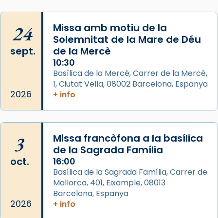
View on Facebook
·
Share
24
Missa amb motiu de la
Arquebisbat de Barcelona
Solemnitat de la Mare de Déu
2 weeks ago
sept.
de la Mercè
Memòria de les santes Juliana i
10:30
Semproniana, verges i màrtirs.
Basílica de la Mercè, Carrer de la Mercè,
1, Ciutat Vella, 08002 Barcelona, Espanya
Acompanyant la història de sant Cugat, a
2026
+ info
partir de l’Edat Mitjana sorgeix la tradició
que les santes Juliana (“relatiu a Júlia”) i
Semproniana (“relatiu a Semprònia =
3
Missa francòfona a la basílica
eterna”) són deixebles seves. I l’any 1667, el
de la Sagrada Família
frare Joan Gaspar Roig, afirma en una obra
oct.
16:00
que les santes són filles de l’antiga Iluro.
Basílica de la Sagrada Família, Carrer de
Mataró en reivindicarà les relíq
Mallorca, 401, Eixample, 08013
...
Ver más
Barcelona, Espanya
Foto
2026
+ info
View on Facebook
·
Share