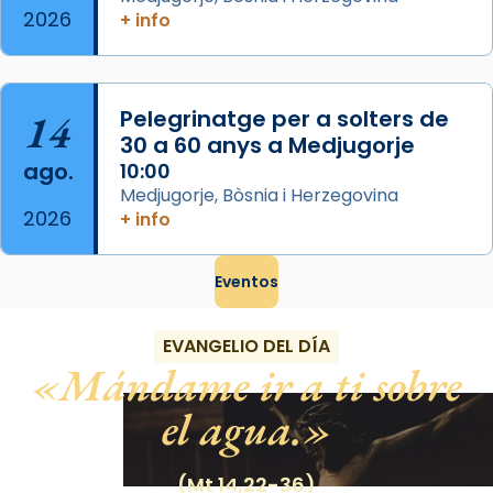
2026
+ info
14
Pelegrinatge per a solters de
30 a 60 anys a Medjugorje
ago.
10:00
Medjugorje, Bòsnia i Herzegovina
2026
+ info
Eventos
EVANGELIO DEL DÍA
Mándame ir a ti sobre
el agua.
(Mt 14,22-36)