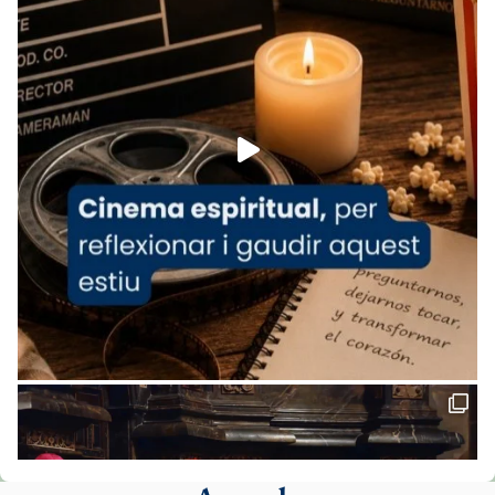
www.vaticannews.va/es/iglesia/news/2026-
07/carmina-historia-depresion-papa-viaje-
espana-testimoni...
Foto
View on Facebook
·
Share
Arquebisbat de Barcelona
2 weeks ago
«Avui les santes Juliana i Semproniana ens
ajuden a alçar la mirada»
Mons. Sergi Gordo, bisbe de Tortosa, ha
presidit aquest 27 de juliol la missa de Les
Santes de Mataró.
🔗
tinyurl.com/cvu5jmbk
📸 J. Merino
Foto