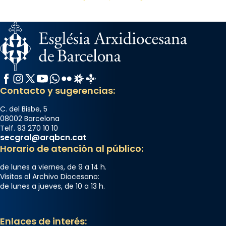
Facebook
Instagram
X / Twitter
YouTube
WhatsApp
Flickr
Radio Estel
Catalunya Cristiana
Contacto y sugerencias:
C. del Bisbe, 5
08002 Barcelona
Telf. 93 270 10 10
secgral@arqbcn.cat
Horario de atención al público:
de lunes a viernes, de 9 a 14 h.
Visitas al Archivo Diocesano:
de lunes a jueves, de 10 a 13 h.
Enlaces de interés: