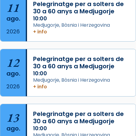
11
Pelegrinatge per a solters de
View on Facebook
·
Share
30 a 60 anys a Medjugorje
ago.
10:00
Arquebisbat de Barcelona
Medjugorje, Bòsnia i Herzegovina
2 weeks ago
2026
+ info
Memòria de les santes Juliana i
Semproniana, verges i màrtirs.
Acompanyant la història de sant Cugat, a
12
Pelegrinatge per a solters de
partir de l’Edat Mitjana sorgeix la tradició
30 a 60 anys a Medjugorje
que les santes Juliana (“relatiu a Júlia”) i
ago.
10:00
Semproniana (“relatiu a Semprònia =
Medjugorje, Bòsnia i Herzegovina
eterna”) són deixebles seves. I l’any 1667, el
2026
+ info
frare Joan Gaspar Roig, afirma en una obra
que les santes són filles de l’antiga Iluro.
Mataró en reivindicarà les relíq
13
Pelegrinatge per a solters de
...
Ver más
30 a 60 anys a Medjugorje
Foto
ago.
10:00
Medjugorje, Bòsnia i Herzegovina
View on Facebook
·
Share