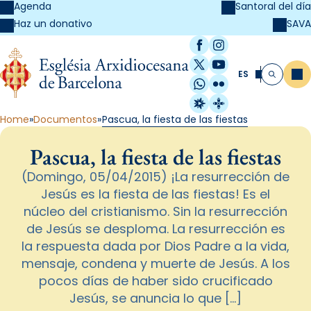
Agenda
Santoral del día
SAVA
Haz un donativo
Facebook
Instagram
X / Twitter
YouTube
ES
Me
Buscar
WhatsApp
Flickr
Radio Estel
Catalunya Cristi
Home
Documentos
Pascua, la fiesta de las fiestas
Pascua, la fiesta de las fiestas
(Domingo, 05/04/2015) ¡La resurrección de
Jesús es la fiesta de las fiestas! Es el
núcleo del cristianismo. Sin la resurrección
de Jesús se desploma. La resurrección es
la respuesta dada por Dios Padre a la vida,
mensaje, condena y muerte de Jesús. A los
pocos días de haber sido crucificado
Jesús, se anuncia lo que […]