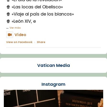
🍿 «Las locas del Obelisco»
🍿 «Viaje al país de los blancos»
🍿 «León XIV, e
...
Ver más
Vídeo
View on Facebook
·
Share
Arquebisbat de Barcelona
1 week ago
Vatican Media
La Carmina va patir depressió. Fa gairebé
dos mesos, a l'Estadi Lluís Companys, la
jove va fer arribar el seu testimoni al papa
Instagram
Lleó XIV.
Recupera l'entrevista comp
Vatican
tican News 👇
News