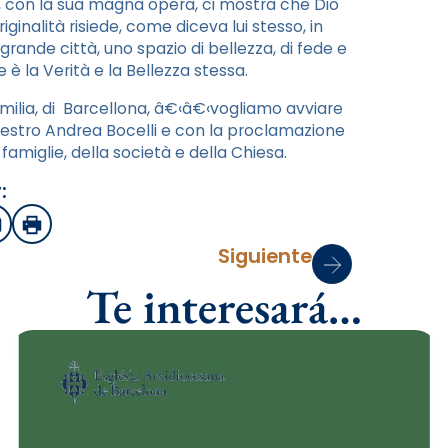
, con la sua magna opera, ci mostra che Dio
iginalità risiede, come diceva lui stesso, in
a grande città, uno spazio di bellezza, di fede e
è la Verità e la Bellezza stessa.
amilia, di Barcellona, â€‹â€‹vogliamo avviare
aestro Andrea Bocelli e con la proclamazione
famiglie, della società e della Chiesa.
:
sApp
mail
Imprimir
Siguiente
Te interesará…