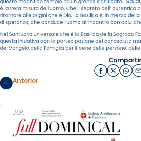
questo magnifico tempio ha un grande significato. Gaudì
è la vera misura dell’uomo. Che il segreto dell’ autentica or
ritornare alle origini che è Dio. La Basilica è, in mezzo dell
di speranza, che conduce l’uomo all’incontro con colui che 
Nel Santuario universale che è la Basilica della Sagrada F
questa iniziativa con la partecipazione del conosciuto m
del Vangelo della Famiglia per il bene delle persone, delle 
Compartir
Facebook
X / Twitter
What
E
Anterior