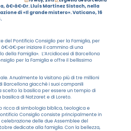
16 May, 2015
Església de Barcelona
a, â€‹â€‹Dr. Lluís Martínez Sistach, nella
zione di «Il grande mistero». Vaticano, 16
.
 del Pontificio Consiglio per la Famiglia, per
a, â€‹â€‹per iniziare il cammino di una
o della Famiglia». L’Arcidiocesi di Barcellona
iglio per la Famiglia e offre il bellissimo
le. Anualmente la visitano più di tre millioni
i Barcellona giacchè i suoi campanili
a scelto la basilica per essere un tempio di
a basilica di Natzaret e di Loreto.
o ricca di simbologia biblica, teologica e
 Pontificio Consiglio consiste principalmente in
la celebrazione delle due Assemblee del
obre dedicate alla famiglia. Con la bellezza,