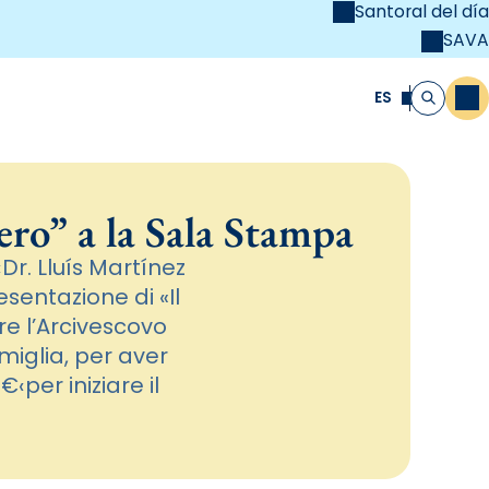
Santoral del día
SAVA
el
unya Cristiana
ES
M
Buscar
ero” a la Sala Stampa
Dr. Lluís Martínez
sentazione di «Il
re l’Arcivescovo
miglia, per aver
‹per iniziare il