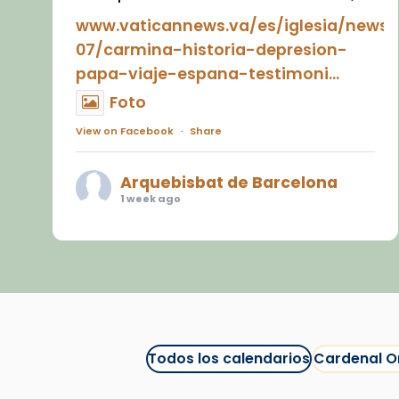
www.vaticannews.va/es/iglesia/news
07/carmina-historia-depresion-
papa-viaje-espana-testimoni...
Foto
View on Facebook
·
Share
Arquebisbat de Barcelona
1 week ago
«Avui les santes Juliana i
Semproniana ens ajuden a alçar
la mirada»
Mons. Sergi Gordo, bisbe de
Tortosa, ha presidit aquest 27 de
juliol la missa de Les Santes de
Todos los calendarios
Cardenal O
Mataró.