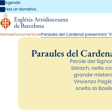
Agenda
Haz un donativo
Home
Documentos
Paraules del Cardenal presentant “I
Paraules del Cardena
Parole del Signor
Sistach, nella c
grande mistero»
Vincenzo Paglia
scelto la Basil