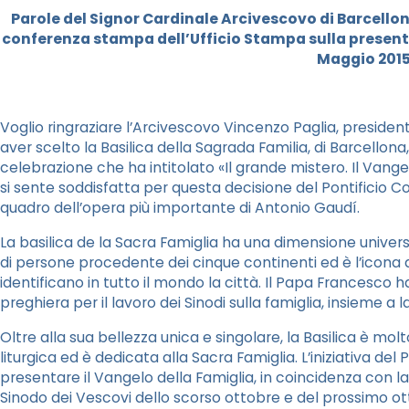
Parole del Signor Cardinale Arcivescovo di Barcellon
conferenza stampa dell’Ufficio Stampa sulla presenta
Maggio 2015
Voglio ringraziare l’Arcivescovo Vincenzo Paglia, presidente
aver scelto la Basilica della Sagrada Familia, di Barcellon
celebrazione che ha intitolato «Il grande mistero. Il Vangel
si sente soddisfatta per questa decisione del Pontificio Cons
quadro dell’opera più importante di Antonio Gaudí.
La basilica de la Sacra Famiglia ha una dimensione universa
di persone procedente dei cinque continenti ed è l’icona d
identificano in tutto il mondo la città. Il Papa Francesco h
preghiera per il lavoro dei Sinodi sulla famiglia, insieme a l
Oltre alla sua bellezza unica e singolare, la Basilica è molt
liturgica ed è dedicata alla Sacra Famiglia. L’iniziativa del
presentare il Vangelo della Famiglia, in coincidenza con 
Sinodo dei Vescovi dello scorso ottobre e del prossimo ott