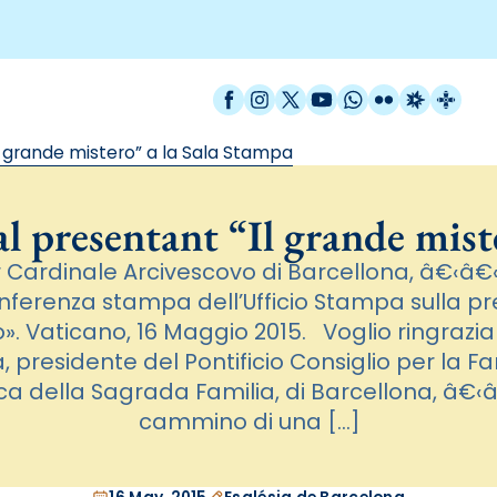
Facebook
Instagram
X / Twitter
YouTube
WhatsApp
Flickr
Radio Est
Catal
l grande mistero” a la Sala Stampa
l presentant “Il grande mist
 Cardinale Arcivescovo di Barcellona, â€‹â€‹
onferenza stampa dell’Ufficio Stampa sulla pre
. Vaticano, 16 Maggio 2015. Voglio ringrazia
, presidente del Pontificio Consiglio per la Fa
ica della Sagrada Familia, di Barcellona, â€‹â€
cammino di una […]