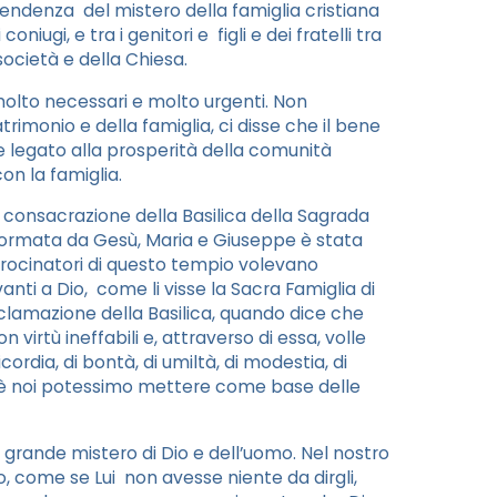
ascendenza del mistero della famiglia cristiana
iugi, e tra i genitori e figli e dei fratelli tra
società e della Chiesa.
o molto necessari e molto urgenti. Non
imonio e della famiglia, ci disse che il bene
e legato alla prosperità della comunità
on la famiglia.
a consacrazione della Basilica della Sagrada
a formata da Gesù, Maria e Giuseppe è stata
trocinatori di questo tempio volevano
vanti a Dio, come li visse la Sacra Famiglia di
oclamazione della Basilica, quando dice che
virtù ineffabili e, attraverso di essa, volle
cordia, di bontà, di umiltà, di modestia, di
chè noi potessimo mettere come base delle
 grande mistero di Dio e dell’uomo. Nel nostro
o, come se Lui non avesse niente da dirgli,