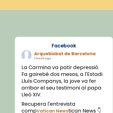
Facebook
Arquebisbat de Barcelona
1 week ago
La Carmina va patir depressió.
Fa gairebé dos mesos, a l'Estadi
Lluís Companys, la jove va fer
arribar el seu testimoni al papa
Lleó XIV.
Recupera l'entrevista
comp
tican News 👇
Vatican News