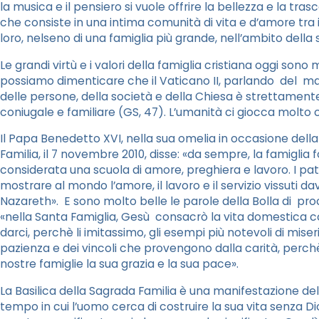
la musica e il pensiero si vuole offrire la bellezza e la tr
che consiste in una intima comunità di vita e d’amore tra i con
loro, nelseno di una famiglia più grande, nell’ambito della 
Le grandi virtù e i valori della famiglia cristiana oggi son
possiamo dimenticare che il Vaticano II, parlando del matr
delle persone, della società e della Chiesa è strettament
coniugale e familiare (GS, 47). L’umanità ci giocca molto c
Il Papa Benedetto XVI, nella sua omelia in occasione dell
Familia, il 7 novembre 2010, disse: «da sempre, la famigli
considerata una scuola di amore, preghiera e lavoro. I pa
mostrare al mondo l’amore, il lavoro e il servizio vissuti da
Nazareth». E sono molto belle le parole della Bolla di pr
«nella Santa Famiglia, Gesù consacrò la vita domestica con 
darci, perchè li imitassimo, gli esempi più notevoli di miseri
pazienza e dei vincoli che provengono dalla carità, per
nostre famiglie la sua grazia e la sua pace».
La Basilica della Sagrada Familia è una manifestazione del
tempo in cui l’uomo cerca di costruire la sua vita senza Di