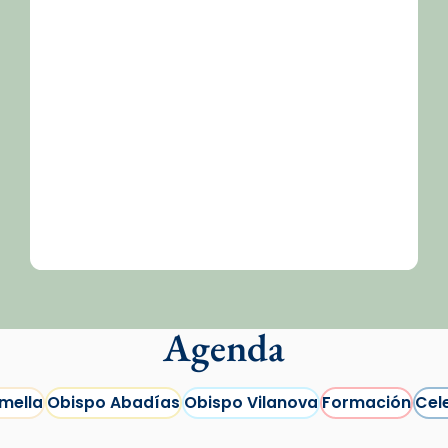
/2026-
Agenda
mella
Obispo Abadías
Obispo Vilanova
Formación
Cel