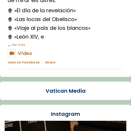
de mirar els altres.
🍿 «El día de la revelación»
🍿 «Las locas del Obelisco»
🍿 «Viaje al país de los blancos»
🍿 «León XIV, e
...
Ver más
Vídeo
View on Facebook
·
Share
Arquebisbat de Barcelona
1 week ago
Vatican Media
La Carmina va patir depressió. Fa gairebé
dos mesos, a l'Estadi Lluís Companys, la
jove va fer arribar el seu testimoni al papa
Instagram
Lleó XIV.
Recupera l'entrevista comp
Vatican