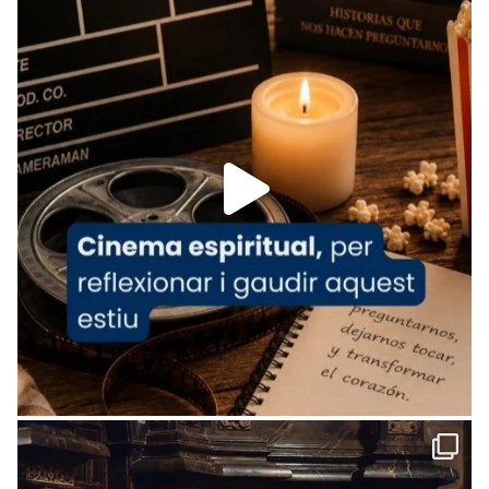
tican News 👇
News
www.vaticannews.va/es/iglesia/news/2026-
07/carmina-historia-depresion-papa-viaje-
espana-testimoni...
Foto
View on Facebook
·
Share
Arquebisbat de Barcelona
2 weeks ago
«Avui les santes Juliana i Semproniana ens
ajuden a alçar la mirada»
Mons. Sergi Gordo, bisbe de Tortosa, ha
presidit aquest 27 de juliol la missa de Les
Santes de Mataró.
🔗
tinyurl.com/cvu5jmbk