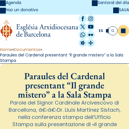
Agenda
Santoral del día
SAVA
Haz un donativo
Facebook
Instagram
X / Twitter
YouTube
ES
Me
Buscar
WhatsApp
Flickr
Radio Estel
Catalunya Cristi
Home
Documentos
Paraules del Cardenal presentant “Il grande mistero” a la Sala
Stampa
Paraules del Cardenal
presentant “Il grande
mistero” a la Sala Stampa
Parole del Signor Cardinale Arcivescovo di
Barcellona, â€‹â€‹Dr. Lluís Martínez Sistach,
nella conferenza stampa dell’Ufficio
Stampa sulla presentazione di «Il grande