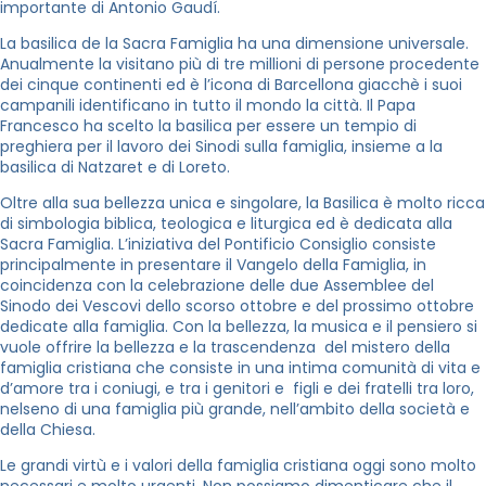
importante di Antonio Gaudí.
La basilica de la Sacra Famiglia ha una dimensione universale.
Anualmente la visitano più di tre millioni di persone procedente
dei cinque continenti ed è l’icona di Barcellona giacchè i suoi
campanili identificano in tutto il mondo la città. Il Papa
Francesco ha scelto la basilica per essere un tempio di
preghiera per il lavoro dei Sinodi sulla famiglia, insieme a la
basilica di Natzaret e di Loreto.
Oltre alla sua bellezza unica e singolare, la Basilica è molto ricca
di simbologia biblica, teologica e liturgica ed è dedicata alla
Sacra Famiglia. L’iniziativa del Pontificio Consiglio consiste
principalmente in presentare il Vangelo della Famiglia, in
coincidenza con la celebrazione delle due Assemblee del
Sinodo dei Vescovi dello scorso ottobre e del prossimo ottobre
dedicate alla famiglia. Con la bellezza, la musica e il pensiero si
vuole offrire la bellezza e la trascendenza del mistero della
famiglia cristiana che consiste in una intima comunità di vita e
d’amore tra i coniugi, e tra i genitori e figli e dei fratelli tra loro,
nelseno di una famiglia più grande, nell’ambito della società e
della Chiesa.
Le grandi virtù e i valori della famiglia cristiana oggi sono molto
necessari e molto urgenti. Non possiamo dimenticare che il