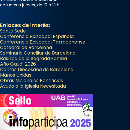
Foto
de lunes a jueves, de 10 a 13 h.
View on Facebook
·
Share
Enlaces de interés:
Santa Sede
Conferencia Episcopal Española
Conferencia Episcopal Tarraconense
Catedral de Barcelona
Seminario Conciliar de Barcelona
Basílica de la Sagrada Familia
Año Gaudí 2026
Cáritas Diocesana de Barcelona
Manos Unidas
Obras Misionales Pontificias
Ayuda a la Iglesia Necesitada