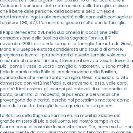
Vaticano II, parlando del matrimonio e della famiglia, ci disse
che il bene delle persone, della società e della Chiesa è
strettamente legato alla prosperità della comunità coniugale e
familiare (GS, 47). L’umanità ci giocca molto con la famiglia.
Il Papa Benedetto XVI, nella sua omelia in occasione della
consacrazione della Basilica della Sagrada Familia, il 7
novembre 2010, disse: «da sempre, la famiglia formata da Gesù,
Maria e Giuseppe è stata considerata una scuola di amore,
preghiera e lavoro. I patrocinatori di questo tempio volevano
mostrare al mondo l’amore, il lavoro e il servizio vissuti davanti a
Dio, come li visse la Sacra Famiglia di Nazareth». E sono molto
belle le parole della Bolla di proclamazione della Basilica,
quando dice che «nella Santa Famiglia, Gesù consacrò la vita
domestica con virtù ineffabili e, attraverso di essa, volle darci,
perchè li imitassimo, gli esempi più notevoli di misericordia, di
bontà, di umiltà, di modestia, di pazienza e dei vincoli che
provengono dalla carità, perchè noi potessimo mettere come
base delle nostre famiglie la sua grazia e la sua pace».
La Basilica della Sagrada Familia è una manifestazione del
grande mistero di Dio e dell’uomo. Nel nostro tempo in cui
l’uomo cerca di costruire la sua vita senza Dio, come se Lui non
avesse niente da dirgli, questo magnifico tempio ha un grande