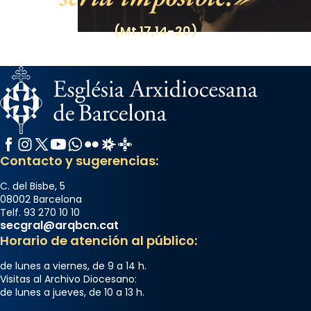
Foto
View on Facebook
·
Share
(Mt 17,14-20)
Facebook
Instagram
X / Twitter
YouTube
WhatsApp
Flickr
Radio Estel
Catalunya Cristiana
Contacto y sugerencias:
C. del Bisbe, 5
08002 Barcelona
Telf. 93 270 10 10
secgral@arqbcn.cat
Horario de atención al público:
de lunes a viernes, de 9 a 14 h.
Visitas al Archivo Diocesano:
de lunes a jueves, de 10 a 13 h.