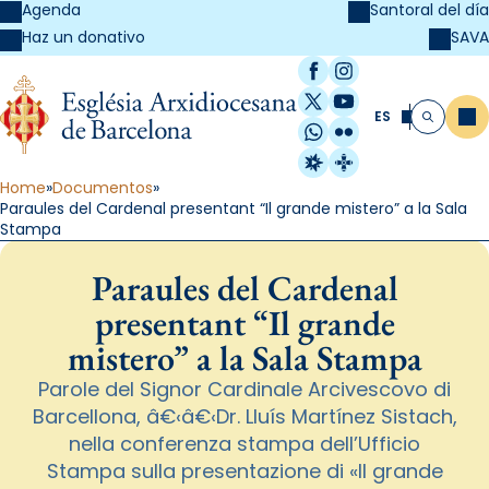
Agenda
Santoral del día
SAVA
Haz un donativo
Facebook
Instagram
X / Twitter
YouTube
ES
Me
Buscar
WhatsApp
Flickr
Radio Estel
Catalunya Cristi
Home
Documentos
Paraules del Cardenal presentant “Il grande mistero” a la Sala
Stampa
Paraules del Cardenal
presentant “Il grande
mistero” a la Sala Stampa
Parole del Signor Cardinale Arcivescovo di
Barcellona, â€‹â€‹Dr. Lluís Martínez Sistach,
nella conferenza stampa dell’Ufficio
Stampa sulla presentazione di «Il grande