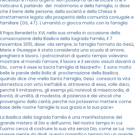
Vaticano II, parlando del matrimonio e della famiglia, ci disse
che il bene delle persone, della società e della Chiesa è
strettamente legato alla prosperità della comunità coniugale e
familiare (GS, 47). L’umanità ci giocca molto con la famiglia.
Il Papa Benedetto XVI, nella sua omelia in occasione della
consacrazione della Basilica della Sagrada Familia, il 7
novembre 2010, disse: «da sempre, la famiglia formata da Gesù,
Maria e Giuseppe è stata considerata una scuola di amore,
preghiera e lavoro. I patrocinatori di questo tempio volevano
mostrare al mondo l’amore, il lavoro e il servizio vissuti davanti a
Dio, come li visse la Sacra Famiglia di Nazareth». E sono molto
belle le parole della Bolla di proclamazione della Basilica,
quando dice che «nella Santa Famiglia, Gesù consacrò la vita
domestica con virtù ineffabili e, attraverso di essa, volle darci,
perchè li imitassimo, gli esempi più notevoli di misericordia, di
bontà, di umiltà, di modestia, di pazienza e dei vincoli che
provengono dalla carità, perchè noi potessimo mettere come
base delle nostre famiglie la sua grazia e la sua pace».
La Basilica della Sagrada Familia è una manifestazione del
grande mistero di Dio e dell’uomo. Nel nostro tempo in cui
l’uomo cerca di costruire la sua vita senza Dio, come se Lui non
avesse niente da dirgli, questo magnifico tempio ha un grande