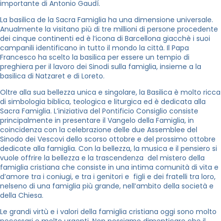
importante di Antonio Gaudí.
La basilica de la Sacra Famiglia ha una dimensione universale.
Anualmente la visitano più di tre millioni di persone procedente
dei cinque continenti ed è l’icona di Barcellona giacchè i suoi
campanili identificano in tutto il mondo la città. Il Papa
Francesco ha scelto la basilica per essere un tempio di
preghiera per il lavoro dei Sinodi sulla famiglia, insieme a la
basilica di Natzaret e di Loreto.
Oltre alla sua bellezza unica e singolare, la Basilica è molto ricca
di simbologia biblica, teologica e liturgica ed è dedicata alla
Sacra Famiglia. L’iniziativa del Pontificio Consiglio consiste
principalmente in presentare il Vangelo della Famiglia, in
coincidenza con la celebrazione delle due Assemblee del
Sinodo dei Vescovi dello scorso ottobre e del prossimo ottobre
dedicate alla famiglia. Con la bellezza, la musica e il pensiero si
vuole offrire la bellezza e la trascendenza del mistero della
famiglia cristiana che consiste in una intima comunità di vita e
d’amore tra i coniugi, e tra i genitori e figli e dei fratelli tra loro,
nelseno di una famiglia più grande, nell’ambito della società e
della Chiesa.
Le grandi virtù e i valori della famiglia cristiana oggi sono molto
necessari e molto urgenti. Non possiamo dimenticare che il