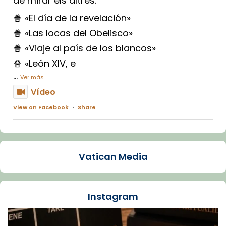
de mirar els altres.
🍿 «El día de la revelación»
🍿 «Las locas del Obelisco»
🍿 «Viaje al país de los blancos»
🍿 «León XIV, e
...
Ver más
Vídeo
View on Facebook
·
Share
Arquebisbat de Barcelona
1 week ago
Vatican Media
La Carmina va patir depressió. Fa gairebé
dos mesos, a l'Estadi Lluís Companys, la
jove va fer arribar el seu testimoni al papa
Instagram
Lleó XIV.
Recupera l'entrevista comp
Vatican