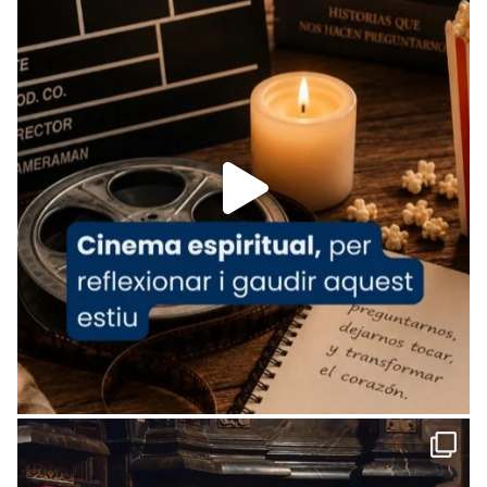
tican News 👇
News
www.vaticannews.va/es/iglesia/news/2026-
07/carmina-historia-depresion-papa-viaje-
espana-testimoni...
Foto
View on Facebook
·
Share
Arquebisbat de Barcelona
2 weeks ago
«Avui les santes Juliana i Semproniana ens
ajuden a alçar la mirada»
Mons. Sergi Gordo, bisbe de Tortosa, ha
presidit aquest 27 de juliol la missa de Les
Santes de Mataró.
🔗
tinyurl.com/cvu5jmbk