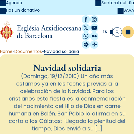
Agenda
Santoral del día
SAVA
Haz un donativo
Facebook
Instagram
X / Twitter
YouTube
ES
Me
Buscar
WhatsApp
Flickr
Radio Estel
Catalunya Cristi
Home
Documentos
Navidad solidaria
Navidad solidaria
(Domingo, 19/12/2010) Un año más
estamos ya en las fechas previas a la
celebración de la Navidad. Para los
cristianos esta fiesta es la conmemoración
del nacimiento del Hijo de Dios en carne
humana en Belén. San Pablo lo afirma en su
carta a los Gálatas: “Llegada la plenitud del
tiempo, Dios envió a su […]