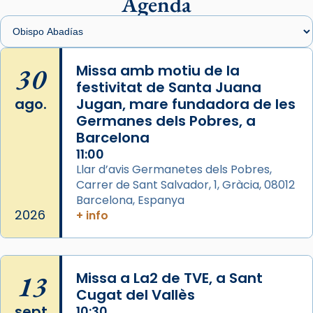
Agenda
View on Facebook
·
Share
Arquebisbat de Barcelona
is at Catedral
30
Missa amb motiu de la
de Barcelona.
festivitat de Santa Juana
2 weeks ago
ago.
Jugan, mare fundadora de les
Aquest dilluns, 27 de juliol, ha tingut lloc la
Germanes dels Pobres, a
missa d’acció de gràcies en agraïment al
Barcelona
comitè organitzador de la visita apostòlica
11:00
del Sant Pare Lleó XIV a Barcelona, i als
Llar d’avis Germanetes dels Pobres,
col·laboradors, a la Catedral de Barcelona.
Carrer de Sant Salvador, 1, Gràcia, 08012
Barcelona, Espanya
L’arquebisbe de Barcelona, el cardenal Joan
2026
+ info
Josep Omella, ha presidit la missa i l’ha
concelebrat el bisbe auxiliar de Barcelona,
Mons. David Abadías.
13
Missa a La2 de TVE, a Sant
📸 Dr. G. Simón
Cugat del Vallès
Foto
sept.
10:30