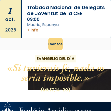
1
Trobada Nacional de Delegats
de Joventut de la CEE
oct.
09:00
Madrid, Espanya
2026
+ info
Eventos
EVANGELIO DEL DÍA
Si tuvierais fe, nada os
sería imposible.
(Mt 17,14-20)