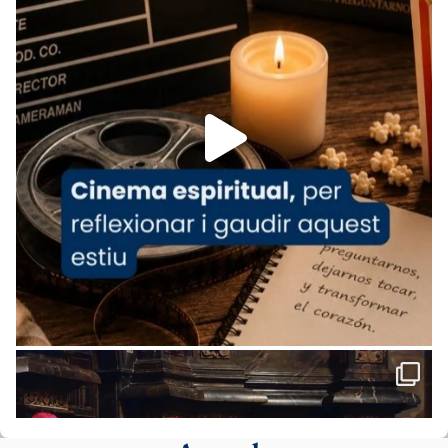
www.vaticannews.va/es/iglesia/news/2026-
07/carmina-historia-depresion-papa-viaje-
espana-testimoni...
Foto
View on Facebook
·
Share
Arquebisbat de Barcelona
2 weeks ago
«Avui les santes Juliana i Semproniana ens
ajuden a alçar la mirada»
Mons. Sergi Gordo, bisbe de Tortosa, ha
presidit aquest 27 de juliol la missa de Les
Santes de Mataró.
🔗
tinyurl.com/cvu5jmbk
📸 J. Merino
Foto