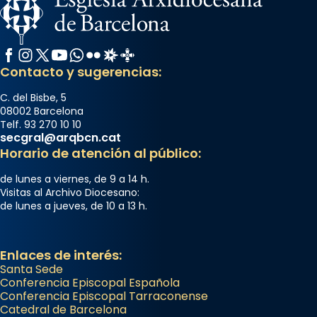
Facebook
Instagram
X / Twitter
YouTube
WhatsApp
Flickr
Radio Estel
Catalunya Cristiana
Contacto y sugerencias:
C. del Bisbe, 5
08002 Barcelona
Telf. 93 270 10 10
secgral@arqbcn.cat
Horario de atención al público:
de lunes a viernes, de 9 a 14 h.
Visitas al Archivo Diocesano:
de lunes a jueves, de 10 a 13 h.
Enlaces de interés:
Santa Sede
Conferencia Episcopal Española
Conferencia Episcopal Tarraconense
Catedral de Barcelona