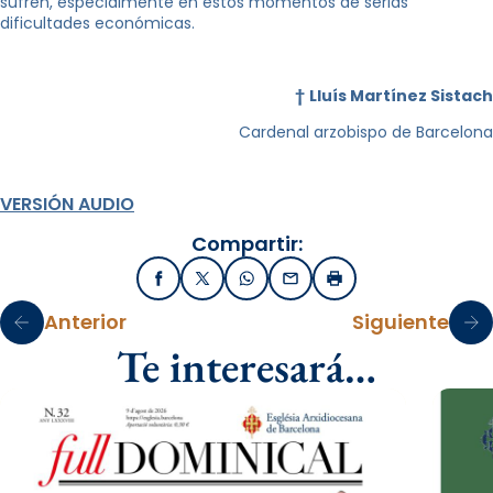
sufren, especialmente en estos momentos de serias
dificultades económicas.
†
Lluís Martínez Sistach
Cardenal arzobispo de Barcelona
VERSIÓN AUDIO
Compartir:
Facebook
X / Twitter
WhatsApp
Email
Imprimir
Anterior
Siguiente
Te interesará…