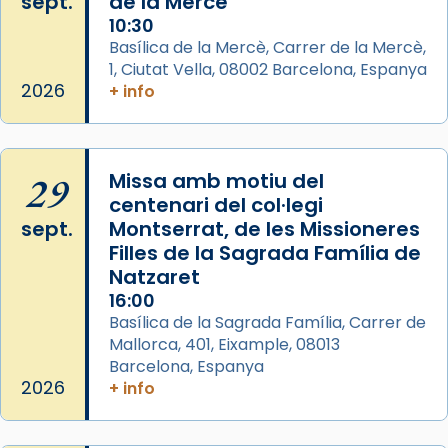
sept.
de la Mercè
View on Facebook
·
Share
10:30
Basílica de la Mercè, Carrer de la Mercè,
1, Ciutat Vella, 08002 Barcelona, Espanya
2026
+ info
29
Missa amb motiu del
centenari del col·legi
sept.
Montserrat, de les Missioneres
Filles de la Sagrada Família de
Natzaret
16:00
Basílica de la Sagrada Família, Carrer de
Mallorca, 401, Eixample, 08013
Barcelona, Espanya
2026
+ info