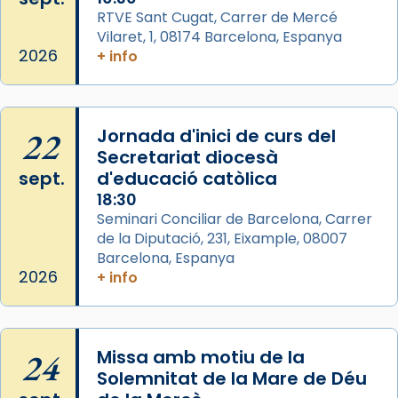
View on Facebook
·
Share
RTVE Sant Cugat, Carrer de Mercé
Vilaret, 1, 08174 Barcelona, Espanya
2026
+ info
Arquebisbat de Barcelona
2 weeks ago
Memòria de les santes Juliana i
Semproniana, verges i màrtirs.
22
Jornada d'inici de curs del
Secretariat diocesà
Acompanyant la història de sant Cugat, a
sept.
d'educació catòlica
partir de l’Edat Mitjana sorgeix la tradició
18:30
que les santes Juliana (“relatiu a Júlia”) i
Seminari Conciliar de Barcelona, Carrer
Semproniana (“relatiu a Semprònia =
de la Diputació, 231, Eixample, 08007
eterna”) són deixebles seves. I l’any 1667, el
Barcelona, Espanya
frare Joan Gaspar Roig, afirma en una obra
2026
+ info
que les santes són filles de l’antiga Iluro.
Mataró en reivindicarà les relíq
...
Ver más
24
Missa amb motiu de la
Foto
Solemnitat de la Mare de Déu