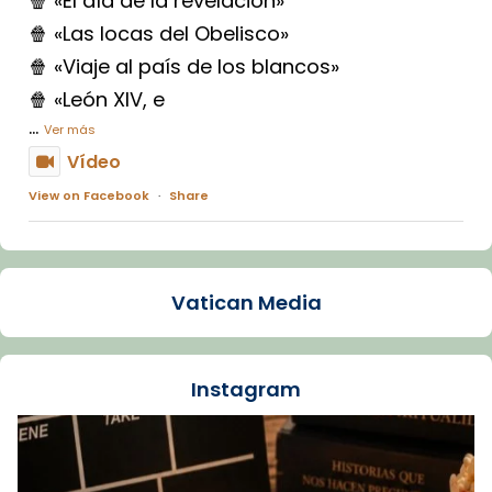
🍿 «El día de la revelación»
🍿 «Las locas del Obelisco»
🍿 «Viaje al país de los blancos»
🍿 «León XIV, e
...
Ver más
Vídeo
View on Facebook
·
Share
Arquebisbat de Barcelona
1 week ago
Vatican Media
La Carmina va patir depressió. Fa gairebé
dos mesos, a l'Estadi Lluís Companys, la
jove va fer arribar el seu testimoni al papa
Instagram
Lleó XIV.
Recupera l'entrevista comp
Vatican
tican News 👇
News