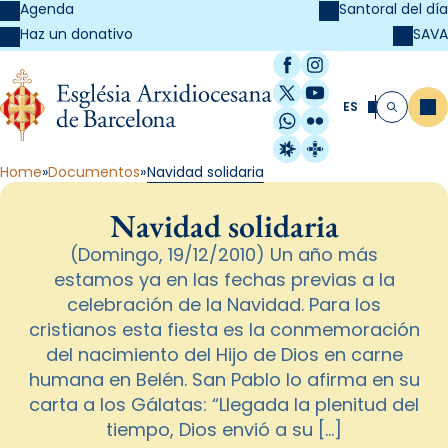
Agenda
Santoral del día
SAVA
Haz un donativo
Facebook
Instagram
X / Twitter
YouTube
ES
Me
Buscar
WhatsApp
Flickr
Radio Estel
Catalunya Cristi
Home
Documentos
Navidad solidaria
Navidad solidaria
(Domingo, 19/12/2010) Un año más
estamos ya en las fechas previas a la
celebración de la Navidad. Para los
cristianos esta fiesta es la conmemoración
del nacimiento del Hijo de Dios en carne
humana en Belén. San Pablo lo afirma en su
carta a los Gálatas: “Llegada la plenitud del
tiempo, Dios envió a su […]