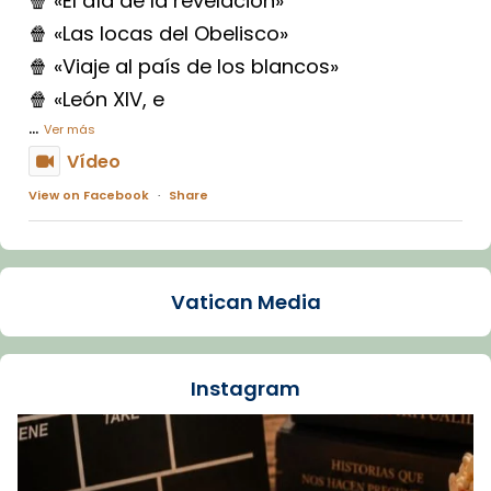
🍿 «El día de la revelación»
🍿 «Las locas del Obelisco»
🍿 «Viaje al país de los blancos»
🍿 «León XIV, e
...
Ver más
Vídeo
View on Facebook
·
Share
Arquebisbat de Barcelona
1 week ago
Vatican Media
La Carmina va patir depressió. Fa gairebé
dos mesos, a l'Estadi Lluís Companys, la
jove va fer arribar el seu testimoni al papa
Instagram
Lleó XIV.
Recupera l'entrevista comp
Vatican
tican News 👇
News