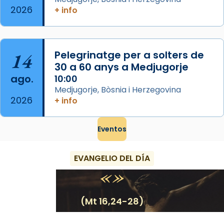
View on Facebook
·
Share
2026
+ info
14
Pelegrinatge per a solters de
30 a 60 anys a Medjugorje
ago.
10:00
Medjugorje, Bòsnia i Herzegovina
2026
+ info
Eventos
EVANGELIO DEL DÍA
(Mt 16,24-28)