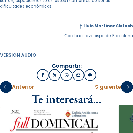
sufren, especialmente en estos momentos de serias
dificultades económicas.
†
Lluís Martínez Sistach
Cardenal arzobispo de Barcelona
VERSIÓN AUDIO
Compartir:
Facebook
X / Twitter
WhatsApp
Email
Imprimir
Anterior
Siguiente
Te interesará…