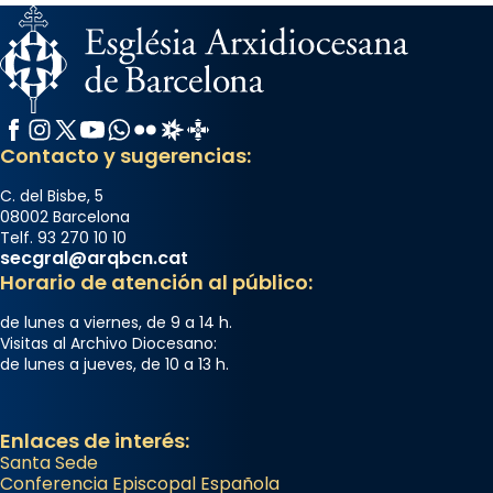
Facebook
Instagram
X / Twitter
YouTube
WhatsApp
Flickr
Radio Estel
Catalunya Cristiana
Contacto y sugerencias:
C. del Bisbe, 5
08002 Barcelona
Telf. 93 270 10 10
secgral@arqbcn.cat
Horario de atención al público:
de lunes a viernes, de 9 a 14 h.
Visitas al Archivo Diocesano:
de lunes a jueves, de 10 a 13 h.
Enlaces de interés:
Santa Sede
Conferencia Episcopal Española