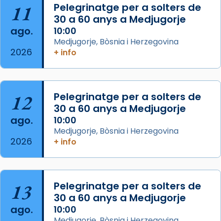
11
Pelegrinatge per a solters de
View on Facebook
·
Share
30 a 60 anys a Medjugorje
ago.
10:00
Arquebisbat de Barcelona
Medjugorje, Bòsnia i Herzegovina
2 weeks ago
2026
+ info
Memòria de les santes Juliana i
Semproniana, verges i màrtirs.
Acompanyant la història de sant Cugat, a
12
Pelegrinatge per a solters de
partir de l’Edat Mitjana sorgeix la tradició
30 a 60 anys a Medjugorje
que les santes Juliana (“relatiu a Júlia”) i
ago.
10:00
Semproniana (“relatiu a Semprònia =
Medjugorje, Bòsnia i Herzegovina
eterna”) són deixebles seves. I l’any 1667, el
2026
+ info
frare Joan Gaspar Roig, afirma en una obra
que les santes són filles de l’antiga Iluro.
Mataró en reivindicarà les relíq
13
Pelegrinatge per a solters de
...
Ver más
30 a 60 anys a Medjugorje
Foto
ago.
10:00
Medjugorje, Bòsnia i Herzegovina