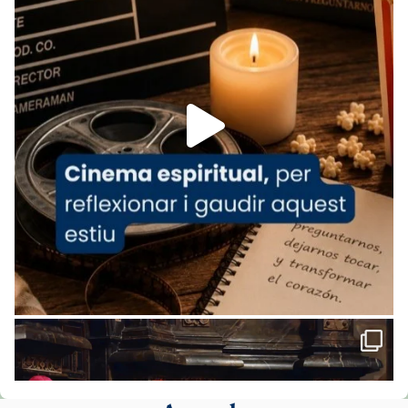
www.vaticannews.va/es/iglesia/news/2026-
07/carmina-historia-depresion-papa-viaje-
espana-testimoni...
Foto
View on Facebook
·
Share
Arquebisbat de Barcelona
1 week ago
«Avui les santes Juliana i Semproniana ens
ajuden a alçar la mirada»
Mons. Sergi Gordo, bisbe de Tortosa, ha
presidit aquest 27 de juliol la missa de Les
Santes de Mataró.
🔗
tinyurl.com/cvu5jmbk
📸 J. Merino
Foto