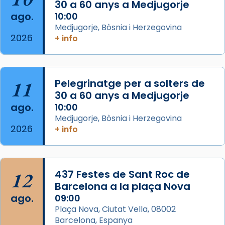
30 a 60 anys a Medjugorje
2 weeks ago
ago.
10:00
Aquest dilluns, 27 de juliol, ha tingut lloc la
Medjugorje, Bòsnia i Herzegovina
missa d’acció de gràcies en agraïment al
2026
+ info
comitè organitzador de la visita apostòlica
del Sant Pare Lleó XIV a Barcelona, i als
col·laboradors, a la Catedral de Barcelona.
11
Pelegrinatge per a solters de
L’arquebisbe de Barcelona, el cardenal Joan
30 a 60 anys a Medjugorje
Josep Omella, ha presidit la missa i l’ha
ago.
10:00
concelebrat el bisbe auxiliar de Barcelona,
Medjugorje, Bòsnia i Herzegovina
Mons. David Abadías.
2026
+ info
📸 Dr. G. Simón
Foto
12
437 Festes de Sant Roc de
View on Facebook
·
Share
Barcelona a la plaça Nova
ago.
09:00
Arquebisbat de Barcelona
Plaça Nova, Ciutat Vella, 08002
2 weeks ago
Barcelona, Espanya