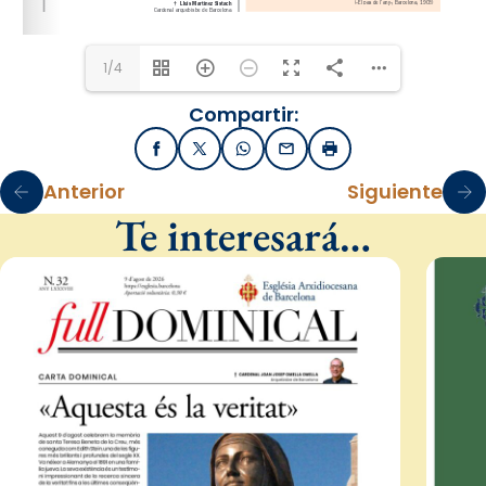
1/4
Compartir:
Facebook
X / Twitter
WhatsApp
Email
Imprimir
Anterior
Siguiente
Te interesará…