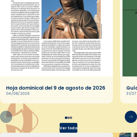
Hoja dominical del 9 de agosto de 2026
Guía
04/08/2026
31/0
Ver todo