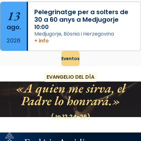
13
Pelegrinatge per a solters de
30 a 60 anys a Medjugorje
ago.
10:00
Medjugorje, Bòsnia i Herzegovina
2026
+ info
Eventos
EVANGELIO DEL DÍA
A quien me sirva, el
Padre lo honrará.
(Jn 12,24-26)