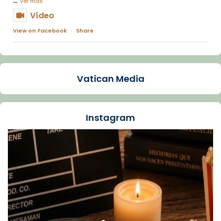
Ver más
Vídeo
View on Facebook
·
Share
Arquebisbat de Barcelona
2 weeks ago
Vatican Media
La Carmina va patir depressió. Fa gairebé
dos mesos, a l'Estadi Lluís Companys, la
jove va fer arribar el seu testimoni al papa
Instagram
Lleó XIV.
Recupera l'entrevista comp
Vatican
tican News 👇
News
www.vaticannews.va/es/iglesia/news/2026-
07/carmina-historia-depresion-papa-viaje-
espana-testimoni...
Foto