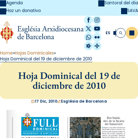
Agenda
Santoral del día
SAVA
Haz un donativo
Facebook
Instagram
X / Twitter
YouTube
ES
Me
Buscar
WhatsApp
Flickr
Radio Estel
Catalunya Cristi
Home
Hojas Dominicales
Hoja Dominical del 19 de diciembre de 2010
Hoja Dominical del 19 de
diciembre de 2010
17 Dic, 2010
Església de Barcelona