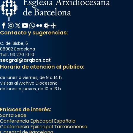
Facebook
Instagram
X / Twitter
YouTube
WhatsApp
Flickr
Radio Estel
Catalunya Cristiana
Contacto y sugerencias:
C. del Bisbe, 5
08002 Barcelona
Telf. 93 270 10 10
secgral@arqbcn.cat
Horario de atención al público:
de lunes a viernes, de 9 a 14 h.
Visitas al Archivo Diocesano:
de lunes a jueves, de 10 a 13 h.
Enlaces de interés:
Santa Sede
Conferencia Episcopal Española
Conferencia Episcopal Tarraconense
Catedral de Barcelona