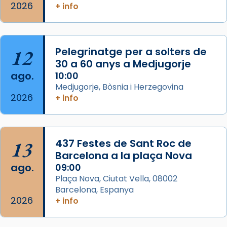
Memòria de les santes Juliana i
2026
+ info
Semproniana, verges i màrtirs.
Acompanyant la història de sant Cugat, a
partir de l’Edat Mitjana sorgeix la tradició
12
Pelegrinatge per a solters de
que les santes Juliana (“relatiu a Júlia”) i
30 a 60 anys a Medjugorje
Semproniana (“relatiu a Semprònia =
ago.
10:00
eterna”) són deixebles seves. I l’any 1667, el
Medjugorje, Bòsnia i Herzegovina
2026
frare Joan Gaspar Roig, afirma en una obra
+ info
que les santes són filles de l’antiga Iluro.
Mataró en reivindicarà les relíq
...
Ver más
13
437 Festes de Sant Roc de
Foto
Barcelona a la plaça Nova
ago.
09:00
View on Facebook
·
Share
Plaça Nova, Ciutat Vella, 08002
Barcelona, Espanya
2026
+ info