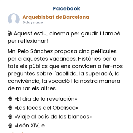
Facebook
Arquebisbat de Barcelona
5 days ago
🎬 Aquest estiu, cinema per gaudir i també
per reflexionar!
Mn. Peio Sánchez proposa cinc pel·lícules
per a aquestes vacances. Històries per a
tots els públics que ens conviden a fer-nos
preguntes sobre l'acollida, la superació, la
convivència, la vocació i la nostra manera
de mirar els altres.
🍿 «El día de la revelación»
🍿 «Las locas del Obelisco»
🍿 «Viaje al país de los blancos»
🍿 «León XIV, e
...