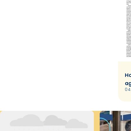
Ho
ag
04