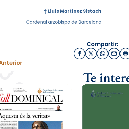
†
Lluís Martínez Sistach
Cardenal arzobispo de Barcelona
Compartir:
Facebook
X / Twitter
WhatsApp
Email
I
Anterior
Te inter