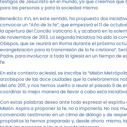
testigos de Jesucristo en el mundo, ya que creemos que 
para las personas y para la sociedad misma.
Benedicto XVI, en este sentido, ha propuesto dos iniciativa
convocar un “Año de la fe”, que empezará el 11 de octubre
la apertura del Concilio Vaticano II, y acabará en la solem
de noviembre de 2013. La segunda iniciativa ha sido la c
Obispos, que se reunirá en Roma durante el próximo octu
evangelización para la transmisión de la fe cristiana”. S
Padre, para involucrar a toda la Iglesia en un tiempo de e
fe.
En este contexto eclesial, se inscribe la “Misión Metrópo
arzobispos de las doce ciudades que la celebraremos nos r
del año 2011, y nos hemos vuelto a reunir el pasado 9 de 
coordinar la mejor manera de llevar a cabo esta iniciativa
Con estas palabras deseo ante todo expresar el espíritu 
Misión. Aspira a proponer la fe, no a imponerla. No nos mu
convencido testimonio en un clima de diálogo y de respet
propósitos la hemos preparado y, desde ahora mismo, la q