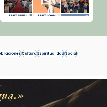
ebraciones
Cultura
Espiritualidad
Social
Síguenos en Instagram
Cargar más...
gua.