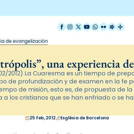
Facebook
Instagram
X / Twitter
YouTube
WhatsApp
Flickr
Radio Est
Catal
cia de evangelización
rópolis”, una experiencia de
02/2012) La Cuaresma es un tiempo de prepa
po de profundización y de examen en la fe pa
empo de misión, esto es, de propuesta de la f
la a los cristianos que se han enfriado o se h
25 Feb, 2012
Església de Barcelona