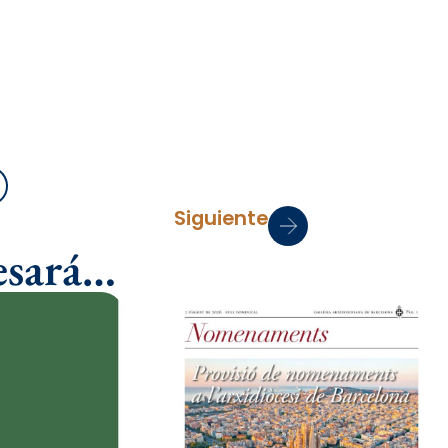
mprimir
Siguiente
esará…