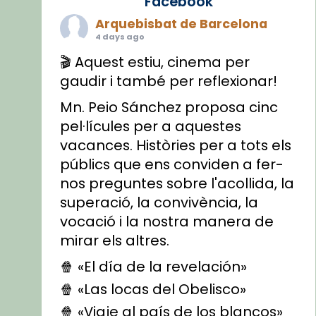
Facebook
Arquebisbat de Barcelona
4 days ago
🎬 Aquest estiu, cinema per
gaudir i també per reflexionar!
Mn. Peio Sánchez proposa cinc
pel·lícules per a aquestes
vacances. Històries per a tots els
públics que ens conviden a fer-
nos preguntes sobre l'acollida, la
superació, la convivència, la
vocació i la nostra manera de
mirar els altres.
🍿 «El día de la revelación»
🍿 «Las locas del Obelisco»
🍿 «Viaje al país de los blancos»