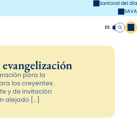
Santoral del día
SAVA
el
unya Cristiana
ES
M
Buscar
 evangelización
ración para la
ra los creyentes.
e y de invitación
an alejado […]