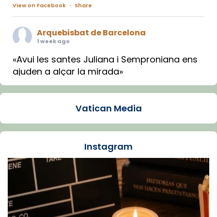
View on Facebook
·
Share
Arquebisbat de Barcelona
1 week ago
«Avui les santes Juliana i Semproniana ens
ajuden a alçar la mirada»
Mons. Sergi Gordo, bisbe de Tortosa, ha
presidit aquest 27 de juliol la missa de Les
Vatican Media
Santes de Mataró.
🔗
tinyurl.com/cvu5jmbk
📸 J. Merino
Instagram
Foto
View on Facebook
·
Share
Arquebisbat de Barcelona
is at Catedral
de Barcelona.