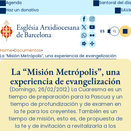
Agenda
Santoral del día
SAVA
Haz un donativo
Facebook
Instagram
X / Twitter
YouTube
ES
Me
Buscar
WhatsApp
Flickr
Radio Estel
Catalunya Cristi
Home
Documentos
La “Misión Metrópolis”, una experiencia de evangelización
La “Misión Metrópolis”, una
experiencia de evangelización
(Domingo, 26/02/2012) La Cuaresma es un
tiempo de preparación para la Pascua y un
tiempo de profundización y de examen en
la fe para los creyentes. También es un
tiempo de misión, esto es, de propuesta de
la fe y de invitación a revitalizarla a los