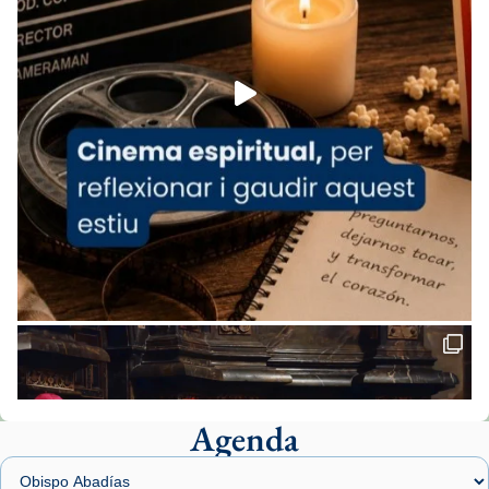
1 week ago
Aquest dilluns, 27 de juliol, ha tingut lloc la
missa d’acció de gràcies en agraïment al
comitè organitzador de la visita apostòlica
del Sant Pare Lleó XIV a Barcelona, i als
col·laboradors, a la Catedral de Barcelona.
L’arquebisbe de Barcelona, el cardenal Joan
Josep Omella, ha presidit la missa i l’ha
concelebrat el bisbe auxiliar de Barcelona,
Mons. David Abadías.
📸 Dr. G. Simón
Foto
View on Facebook
·
Share
Agenda
Arquebisbat de Barcelona
2 weeks ago