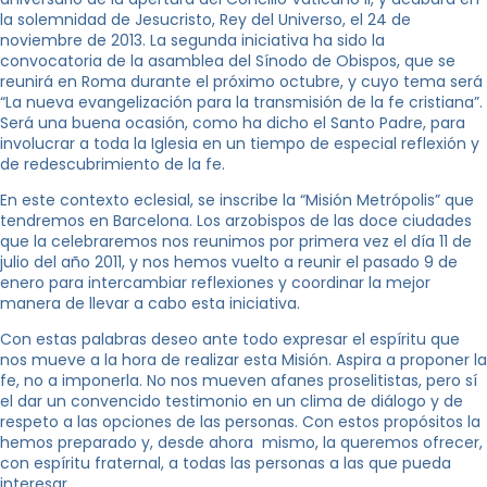
la solemnidad de Jesucristo, Rey del Universo, el 24 de
noviembre de 2013. La segunda iniciativa ha sido la
convocatoria de la asamblea del Sínodo de Obispos, que se
reunirá en Roma durante el próximo octubre, y cuyo tema será
“La nueva evangelización para la transmisión de la fe cristiana”.
Será una buena ocasión, como ha dicho el Santo Padre, para
involucrar a toda la Iglesia en un tiempo de especial reflexión y
de redescubrimiento de la fe.
En este contexto eclesial, se inscribe la “Misión Metrópolis” que
tendremos en Barcelona. Los arzobispos de las doce ciudades
que la celebraremos nos reunimos por primera vez el día 11 de
julio del año 2011, y nos hemos vuelto a reunir el pasado 9 de
enero para intercambiar reflexiones y coordinar la mejor
manera de llevar a cabo esta iniciativa.
Con estas palabras deseo ante todo expresar el espíritu que
nos mueve a la hora de realizar esta Misión. Aspira a proponer la
fe, no a imponerla. No nos mueven afanes proselitistas, pero sí
el dar un convencido testimonio en un clima de diálogo y de
respeto a las opciones de las personas. Con estos propósitos la
hemos preparado y, desde ahora mismo, la queremos ofrecer,
con espíritu fraternal, a todas las personas a las que pueda
interesar.