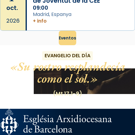
de Joventut de la CEE
oct.
09:00
Madrid, Espanya
2026
+ info
Eventos
EVANGELIO DEL DÍA
Su rostro resplandecía
como el sol.
(Mt 17,1-9)