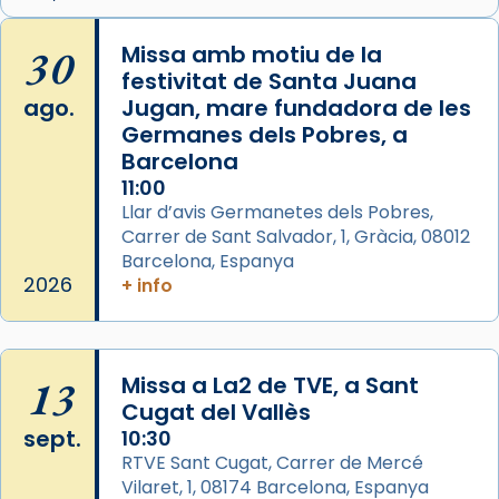
Memòria de les santes Juliana i
Semproniana, verges i màrtirs.
30
Missa amb motiu de la
festivitat de Santa Juana
Acompanyant la història de sant Cugat, a
ago.
Jugan, mare fundadora de les
partir de l’Edat Mitjana sorgeix la tradició
Germanes dels Pobres, a
que les santes Juliana (“relatiu a Júlia”) i
Barcelona
Semproniana (“relatiu a Semprònia =
11:00
eterna”) són deixebles seves. I l’any 1667, el
Llar d’avis Germanetes dels Pobres,
frare Joan Gaspar Roig, afirma en una obra
Carrer de Sant Salvador, 1, Gràcia, 08012
que les santes són filles de l’antiga Iluro.
Barcelona, Espanya
Mataró en reivindicarà les relíq
2026
+ info
...
Ver más
Foto
View on Facebook
·
Share
13
Missa a La2 de TVE, a Sant
Cugat del Vallès
sept.
Arquebisbat de Barcelona
10:30
2 weeks ago
RTVE Sant Cugat, Carrer de Mercé
Vilaret, 1, 08174 Barcelona, Espanya
Jaume, fill de Zebedeu, és juntament amb el