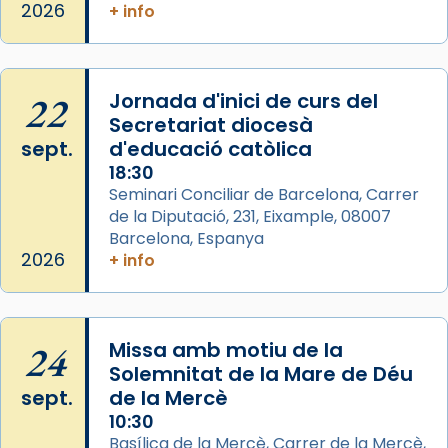
2026
+ info
seu germà Joan i Pere un dels que
acompanyava més de prop Jesús.
Segons el llibre dels Fets (12,2) fou el primer
22
Jornada d'inici de curs del
apòstol màrtir, decapitat a Jerusalem per
Secretariat diocesà
Herodes Agripa (vers l'any 44).
sept.
d'educació catòlica
Patró de Galícia, després de les invasions
18:30
musulmanes fou venerat com a patró dels
Seminari Conciliar de Barcelona, Carrer
de la Diputació, 231, Eixample, 08007
Regnes castellans i més tard de tota
Barcelona, Espanya
Espanya.
2026
+ info
El seu sepulcre a Compostela fou un g
...
Ver más
Foto
24
Missa amb motiu de la
View on Facebook
·
Share
Solemnitat de la Mare de Déu
sept.
de la Mercè
10:30
Basílica de la Mercè, Carrer de la Mercè,