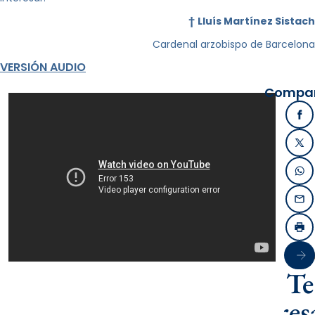
†
Lluís Martínez Sistach
Cardenal arzobispo de Barcelona
VERSIÓN AUDIO
Compart
Fa
X /
Wh
Ema
Imp
Sigu
Te
intere