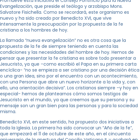
Promueve esta iniciativa el Consejo Pontificio para la Nueva
Evangelización, que preside el teólogo y arzobispo Mons.
Salvatore Fisichella. Como se recordará, este organismo es
nuevo y ha sido creado por Benedicto XVI, que vive
intensamente la preocupación por la propuesta de la fe
cristiana a los hombres de hoy.
La llamada “nueva evangelización” no es otra cosa que la
propuesta de la fe de siempre teniendo en cuenta las
condiciones y las necesidades del hombre de hoy. Hemos de
pensar que presentar la fe cristiana es sobre todo presentar a
Jesucristo, ya que –como escribió el Papa en su primera carta
encíclica- “no se empieza a ser cristiano por una decisión ética
o una gran idea, sino por el encuentro con un acontecimiento,
con una Persona que abre un nuevo horizonte a la vida y, con
ello, una orientación decisiva”. Los cristianos siempre –y hoy en
especial- hemos de plantearnos cómo somos testigos de
Jesucristo en el mundo, ya que creemos que su persona y su
mensaje son un gran bien para las personas y para la sociedad
misma.
Benedicto XVI, en este sentido, ha propuesto dos iniciativas a
toda la Iglesia. La primera ha sido convocar un “Año de la fe”,
que empezará el 11 de octubre de este año, en el cincuenta
aniversario de la apertura del Concilio Vaticano II, y acabará en