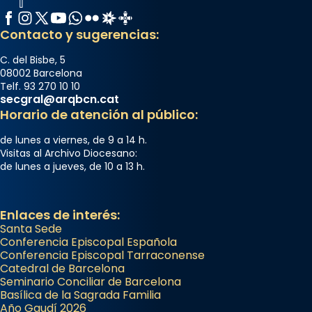
Facebook
Instagram
X / Twitter
YouTube
WhatsApp
Flickr
Radio Estel
Catalunya Cristiana
Contacto y sugerencias:
C. del Bisbe, 5
08002 Barcelona
Telf. 93 270 10 10
secgral@arqbcn.cat
Horario de atención al público:
de lunes a viernes, de 9 a 14 h.
Visitas al Archivo Diocesano:
de lunes a jueves, de 10 a 13 h.
Enlaces de interés:
Santa Sede
Conferencia Episcopal Española
Conferencia Episcopal Tarraconense
Catedral de Barcelona
Seminario Conciliar de Barcelona
Basílica de la Sagrada Familia
Año Gaudí 2026