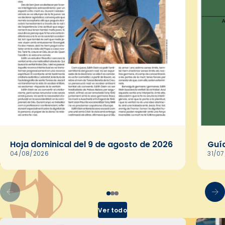
Hoja dominical del 9 de agosto de 2026
Guía
04/08/2026
31/0
Ver todo