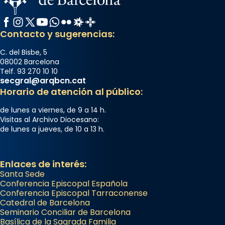
Facebook
Instagram
X / Twitter
YouTube
WhatsApp
Flickr
Radio Estel
Catalunya Cristiana
Contacto y sugerencias:
C. del Bisbe, 5
08002 Barcelona
Telf. 93 270 10 10
secgral@arqbcn.cat
Horario de atención al público:
de lunes a viernes, de 9 a 14 h.
Visitas al Archivo Diocesano:
de lunes a jueves, de 10 a 13 h.
Enlaces de interés:
Santa Sede
Conferencia Episcopal Española
Conferencia Episcopal Tarraconense
Catedral de Barcelona
Seminario Conciliar de Barcelona
Basílica de la Sagrada Familia