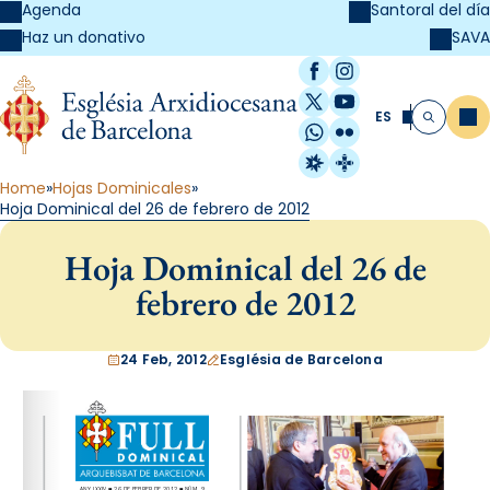
Agenda
Santoral del día
SAVA
Haz un donativo
Facebook
Instagram
X / Twitter
YouTube
ES
Me
Buscar
WhatsApp
Flickr
Radio Estel
Catalunya Cristi
Home
Hojas Dominicales
Hoja Dominical del 26 de febrero de 2012
Hoja Dominical del 26 de
febrero de 2012
24 Feb, 2012
Església de Barcelona