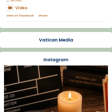
Ver más
Vídeo
View on Facebook
·
Share
Arquebisbat de Barcelona
1 week ago
Vatican Media
La Carmina va patir depressió. Fa gairebé
dos mesos, a l'Estadi Lluís Companys, la
jove va fer arribar el seu testimoni al papa
Instagram
Lleó XIV.
Recupera l'entrevista comp
Vatican
tican News 👇
News
www.vaticannews.va/es/iglesia/news/2026-
07/carmina-historia-depresion-papa-viaje-
espana-testimoni...
Foto