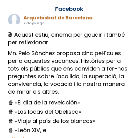
Facebook
Arquebisbat de Barcelona
2 days ago
🎬 Aquest estiu, cinema per gaudir i també
per reflexionar!
Mn. Peio Sánchez proposa cinc pel·lícules
per a aquestes vacances. Històries per a
tots els públics que ens conviden a fer-nos
preguntes sobre l'acollida, la superació, la
convivència, la vocació i la nostra manera
de mirar els altres.
🍿 «El día de la revelación»
🍿 «Las locas del Obelisco»
🍿 «Viaje al país de los blancos»
🍿 «León XIV, e
...