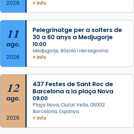
2026
Memòria de les santes Juliana i
+ info
Semproniana, verges i màrtirs.
Acompanyant la història de sant Cugat, a
partir de l’Edat Mitjana sorgeix la tradició
11
Pelegrinatge per a solters de
que les santes Juliana (“relatiu a Júlia”) i
30 a 60 anys a Medjugorje
Semproniana (“relatiu a Semprònia =
ago.
10:00
eterna”) són deixebles seves. I l’any 1667, el
Medjugorje, Bòsnia i Herzegovina
2026
+ info
frare Joan Gaspar Roig, afirma en una obra
que les santes són filles de l’antiga Iluro.
Mataró en reivindicarà les relíq
...
Ver más
12
437 Festes de Sant Roc de
Foto
Barcelona a la plaça Nova
ago.
09:00
View on Facebook
·
Share
Plaça Nova, Ciutat Vella, 08002
Barcelona, Espanya
2026
+ info