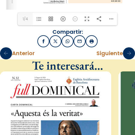
1/4
Compartir:
Facebook
X / Twitter
WhatsApp
Email
Imprimir
Anterior
Siguiente
Te interesará…