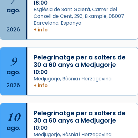
2 weeks ago
18:00
ago.
Església de Sant Gaietà, Carrer del
Aquest dilluns, 27 de juliol, ha tingut lloc la
Consell de Cent, 293, Eixample, 08007
missa d’acció de gràcies en agraïment al
Barcelona, Espanya
comitè organitzador de la visita apostòlica
2026
+ info
del Sant Pare Lleó XIV a Barcelona, i als
col·laboradors, a la Catedral de Barcelona.
L’arquebisbe de Barcelona, el cardenal Joan
9
Pelegrinatge per a solters de
Josep Omella, ha presidit la missa i l’ha
30 a 60 anys a Medjugorje
concelebrat el bisbe auxiliar de Barcelona,
ago.
10:00
Mons. David Abadías.
Medjugorje, Bòsnia i Herzegovina
2026
+ info
📸 Dr. G. Simón
Foto
View on Facebook
·
Share
10
Pelegrinatge per a solters de
30 a 60 anys a Medjugorje
Arquebisbat de Barcelona
ago.
10:00
2 weeks ago
Medjugorje, Bòsnia i Herzegovina