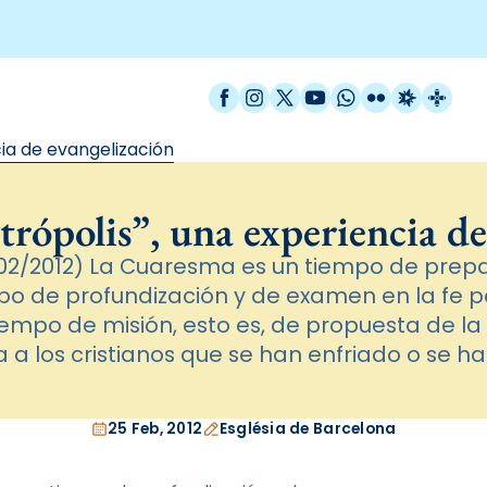
Facebook
Instagram
X / Twitter
YouTube
WhatsApp
Flickr
Radio Est
Catal
cia de evangelización
rópolis”, una experiencia de
02/2012) La Cuaresma es un tiempo de prepa
po de profundización y de examen en la fe pa
empo de misión, esto es, de propuesta de la f
la a los cristianos que se han enfriado o se h
25 Feb, 2012
Església de Barcelona