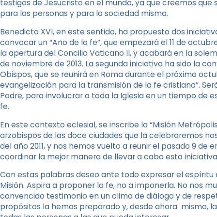
testigos de Jesucristo en el mundo, ya que creemos que 
para las personas y para la sociedad misma.
Benedicto XVI, en este sentido, ha propuesto dos iniciativa
convocar un “Año de la fe”, que empezará el 11 de octubre
la apertura del Concilio Vaticano II, y acabará en la solem
de noviembre de 2013. La segunda iniciativa ha sido la c
Obispos, que se reunirá en Roma durante el próximo octu
evangelización para la transmisión de la fe cristiana”. S
Padre, para involucrar a toda la Iglesia en un tiempo de e
fe.
En este contexto eclesial, se inscribe la “Misión Metrópo
arzobispos de las doce ciudades que la celebraremos nos r
del año 2011, y nos hemos vuelto a reunir el pasado 9 de 
coordinar la mejor manera de llevar a cabo esta iniciativa
Con estas palabras deseo ante todo expresar el espíritu 
Misión. Aspira a proponer la fe, no a imponerla. No nos mu
convencido testimonio en un clima de diálogo y de respet
propósitos la hemos preparado y, desde ahora mismo, la q