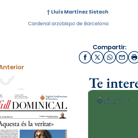
†
Lluís Martínez Sistach
Cardenal arzobispo de Barcelona
Compartir:
Facebook
X / Twitter
WhatsApp
Email
I
Anterior
Te inter