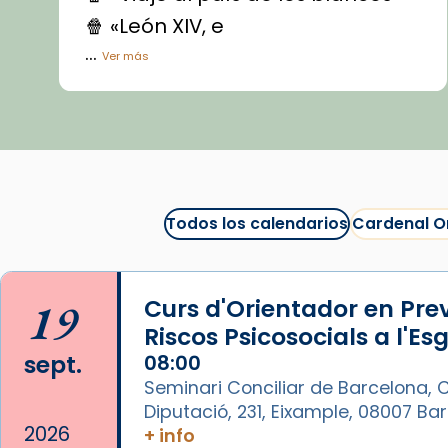
🍿 «León XIV, e
...
Ver más
Vídeo
View on Facebook
·
Share
Arquebisbat de Barcelona
1 week ago
Todos los calendarios
Cardenal O
La Carmina va patir depressió.
Fa gairebé dos mesos, a l'Estadi
Lluís Companys, la jove va fer
19
Curs d'Orientador en Pre
arribar el seu testimoni al papa
Riscos Psicosocials a l'Es
Lleó XIV.
sept.
08:00
Recupera l'entrevista
Seminari Conciliar de Barcelona, C
comp
tican News 👇
Vatican News
Diputació, 231, Eixample, 08007 B
2026
+ info
www.vaticannews.va/es/iglesia/news