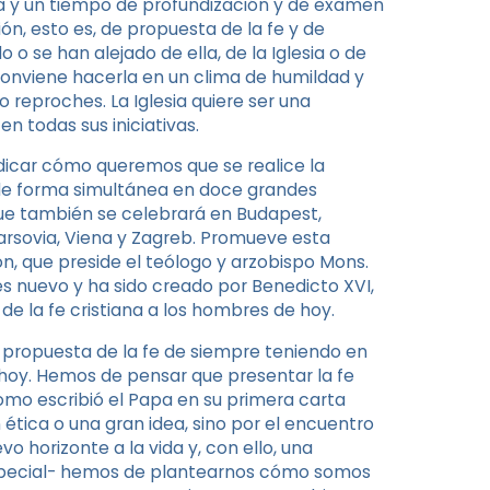
a y un tiempo de profundización y de examen
ón, esto es, de propuesta de la fe y de
do o se han alejado de ella, de la Iglesia o de
 conviene hacerla en un clima de humildad y
o reproches. La Iglesia quiere ser una
n todas sus iniciativas.
ndicar cómo queremos que se realice la
 de forma simultánea en doce grandes
ue también se celebrará en Budapest,
, Varsovia, Viena y Zagreb. Promueve esta
ión, que preside el teólogo y arzobispo Mons.
es nuevo y ha sido creado por Benedicto XVI,
e la fe cristiana a los hombres de hoy.
 propuesta de la fe de siempre teniendo en
hoy. Hemos de pensar que presentar la fe
como escribió el Papa en su primera carta
 ética o una gran idea, sino por el encuentro
 horizonte a la vida y, con ello, una
 especial- hemos de plantearnos cómo somos