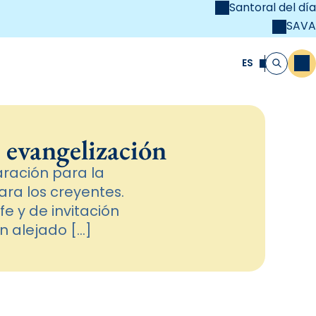
Santoral del día
SAVA
el
unya Cristiana
ES
M
Buscar
 evangelización
ración para la
ra los creyentes.
e y de invitación
an alejado […]