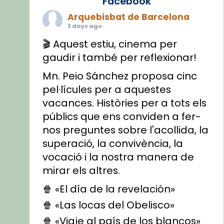
Facebook
Arquebisbat de Barcelona
3 days ago
🎬 Aquest estiu, cinema per
gaudir i també per reflexionar!
Mn. Peio Sánchez proposa cinc
pel·lícules per a aquestes
vacances. Històries per a tots els
públics que ens conviden a fer-
nos preguntes sobre l'acollida, la
superació, la convivència, la
vocació i la nostra manera de
mirar els altres.
🍿 «El día de la revelación»
🍿 «Las locas del Obelisco»
🍿 «Viaje al país de los blancos»