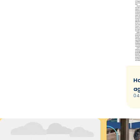
Ho
ag
04