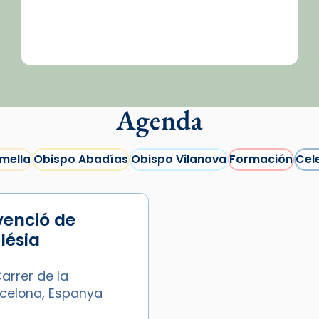
Agenda
mella
Obispo Abadías
Obispo Vilanova
Formación
Cel
venció de
glésia
arrer de la
arcelona, Espanya
/2026-