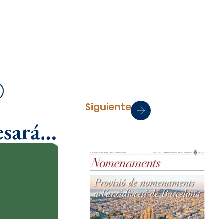
mprimir
Siguiente
esará…