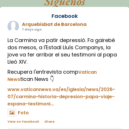
Síguenos
Facebook
Arquebisbat de Barcelona
7 days ago
La Carmina va patir depressió. Fa gairebé
dos mesos, a l'Estadi Lluís Companys, la
jove va fer arribar el seu testimoni al papa
Lleó XIV.
Recupera l'entrevista comp
Vatican
tican News 👇
News
www.vaticannews.va/es/iglesia/news/2026-
07/carmina-historia-depresion-papa-viaje-
espana-testimoni...
Foto
View on Facebook
·
Share