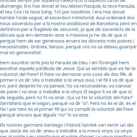
Gràcies Senyor per aquesta celebració d’aquesta tarda de
diumenge. Ens has donat el teu Misteri Pasqual, la teva Paraula,
el teu Cos i la teva Sang. Tot per nosaltres. I ens has donat
també l’orde sagrat, el sacerdoci ministerial. Avui ordenaré dos
nous sacerdots per a la nostra arxidiòcesi de Barcelona, però en
definitiva per a l’Església de Jesucrist, ja que als sacerdots de la
diòcesi que em demanin anar a missions jo he de dir que sí
perquè hem de ser generosos envers les diòcesis més pobres i
necessitades. Gràcies, Senyor, perquè vós no us deixeu guanyar
mai en generositat.
Hem escoltat amb joia la Paraula de Déu. I en l’Evangeli hem
escoltat aquella paràbola de Jesús. Qui us sembla que va fer la
voluntat del Pare? El Pare va demanar una cosa als dos fills. Al
primer li va dir: Vés a treballar a la vinya avui. I el fill li va dir que
no, però després ho va pensar, ho va reconsiderar, va canviar
de parer i va anar a treballar a la vinya. El segon li va dir que sí,
de seguida, però no hi va anar. Qui va fer la voluntat del Pare?
Semblaria que el segon, perquè va dir “sí”. Però no és el dir, és el
fer i per tant és el primer fill qui va complir la voluntat del Pare
perquè encara que digués “no” hi va anar.
Els nostres germans Santiago i Patrick també van sentir un dia
que Jesús els va dir: aneu a treballar a la meva vinya. La vinya
per al poble jueu significava el poble d’Israel. La vinya significa