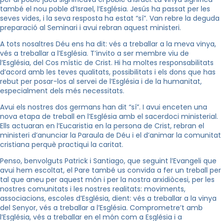
també el nou poble d’Israel, l’Església. Jesús ha passat per les
seves vides, i la seva resposta ha estat “sí”. Van rebre la deguda
preparació al Seminari i avui rebran aquest ministeri.
A tots nosaltres Déu ens ha dit: vés a treballar a la meva vinya,
vés a treballar a l’Església. T’invito a ser membre viu de
l’Església, del Cos místic de Crist. Hi ha moltes responsabilitats
d’acord amb les teves qualitats, possibilitats i els dons que has
rebut per posar-los al servei de l’Església i de la humanitat,
especialment dels més necessitats.
Avui els nostres dos germans han dit “sí”. I avui enceten una
nova etapa de treball en l’Església amb el sacerdoci ministerial.
Ells actuaran en l’Eucaristia en la persona de Crist, rebran el
ministeri d’anunciar la Paraula de Déu i el d’animar la comunitat
cristiana perquè practiqui la caritat.
Penso, benvolguts Patrick i Santiago, que seguint l’Evangeli que
avui hem escoltat, el Pare també us convida a fer un treball per
tal que aneu per aquest món i per la nostra arxidiòcesi, per les
nostres comunitats i les nostres realitats: moviments,
associacions, escoles d’Església, dient: vés a treballar a la vinya
del Senyor, vés a treballar a l’Església. Comprometre’t amb
l’Església, vés a treballar en el món com a Església i a