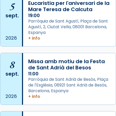
Semproniana, verges i màrtirs.
5
Eucaristia per l'aniversari de la
Mare Teresa de Calcuta
Acompanyant la història de sant Cugat, a
sept.
19:00
partir de l’Edat Mitjana sorgeix la tradició
Parròquia de Sant Agustí, Plaça de Sant
que les santes Juliana (“relatiu a Júlia”) i
Agustí, 2, Ciutat Vella, 08001 Barcelona,
Semproniana (“relatiu a Semprònia =
Espanya
eterna”) són deixebles seves. I l’any 1667, el
2026
+ info
frare Joan Gaspar Roig, afirma en una obra
que les santes són filles de l’antiga Iluro.
Mataró en reivindicarà les relíq
...
8
Missa amb motiu de la Festa
Ver más
de Sant Adrià del Besos
Foto
sept.
11:00
View on Facebook
·
Share
Parròquia de Sant Adrià de Besòs, Plaça
de l'Església, 08921 Sant Adrià de Besòs,
Barcelona, Espanya
Arquebisbat de Barcelona
2026
+ info
2 weeks ago
Jaume, fill de Zebedeu, és juntament amb el
seu germà Joan i Pere un dels que