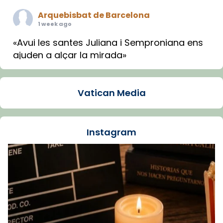
Arquebisbat de Barcelona
1 week ago
«Avui les santes Juliana i Semproniana ens
ajuden a alçar la mirada»
Mons. Sergi Gordo, bisbe de Tortosa, ha
presidit aquest 27 de juliol la missa de Les
Vatican Media
Santes de Mataró.
🔗
tinyurl.com/cvu5jmbk
📸 J. Merino
Instagram
Foto
View on Facebook
·
Share
Arquebisbat de Barcelona
is at Catedral
de Barcelona.
1 week ago