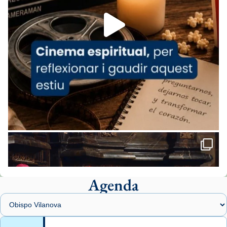
Aquest dilluns, 27 de juliol, ha tingut lloc la
missa d’acció de gràcies en agraïment al
comitè organitzador de la visita apostòlica
del Sant Pare Lleó XIV a Barcelona, i als
col·laboradors, a la Catedral de Barcelona.
L’arquebisbe de Barcelona, el cardenal Joan
Josep Omella, ha presidit la missa i l’ha
concelebrat el bisbe auxiliar de Barcelona,
Mons. David Abadías.
📸 Dr. G. Simón
Foto
View on Facebook
·
Share
Agenda
Arquebisbat de Barcelona
1 week ago
Memòria de les santes Juliana i