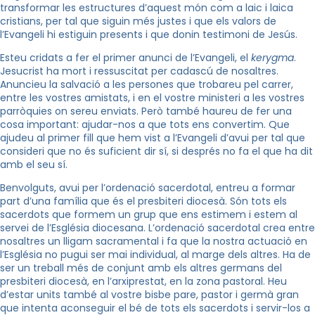
transformar les estructures d’aquest món com a laic i laica
cristians, per tal que siguin més justes i que els valors de
l’Evangeli hi estiguin presents i que donin testimoni de Jesús.
Esteu cridats a fer el primer anunci de l’Evangeli, el
kerygma
.
Jesucrist ha mort i ressuscitat per cadascú de nosaltres.
Anuncieu la salvació a les persones que trobareu pel carrer,
entre les vostres amistats, i en el vostre ministeri a les vostres
parròquies on sereu enviats. Però també haureu de fer una
cosa important: ajudar-nos a que tots ens convertim. Que
ajudeu al primer fill que hem vist a l’Evangeli d’avui per tal que
consideri que no és suficient dir sí, si després no fa el que ha dit
amb el seu sí.
Benvolguts, avui per l’ordenació sacerdotal, entreu a formar
part d’una família que és el presbiteri diocesà. Són tots els
sacerdots que formem un grup que ens estimem i estem al
servei de l’Església diocesana. L’ordenació sacerdotal crea entre
nosaltres un lligam sacramental i fa que la nostra actuació en
l’Església no pugui ser mai individual, al marge dels altres. Ha de
ser un treball més de conjunt amb els altres germans del
presbiteri diocesà, en l’arxiprestat, en la zona pastoral. Heu
d’estar units també al vostre bisbe pare, pastor i germà gran
que intenta aconseguir el bé de tots els sacerdots i servir-los a