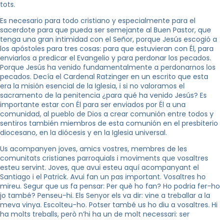
tots.
Es necesario para todo cristiano y especialmente para el
sacerdote para que pueda ser semejante al Buen Pastor, que
tenga una gran intimidad con el Señor, porque Jesús escogió a
los apóstoles para tres cosas: para que estuvieran con Él, para
enviarlos a predicar el Evangelio y para perdonar los pecados.
Porque Jesús ha venido fundamentalmente a perdonarnos los
pecados. Decía el Cardenal Ratzinger en un escrito que esta
era la misión esencial de la Iglesia, i si no valoramos el
sacramento de la penitencia ¿para qué ha venido Jesús? Es
importante estar con Él para ser enviados por Él a una
comunidad, al pueblo de Dios a crear comunión entre todos y
sentiros también miembros de esta comunión en el presbiterio
diocesano, en la diócesis y en la Iglesia universal.
Us acompanyen joves, amics vostres, membres de les
comunitats cristianes parroquials i moviments que vosaltres
esteu servint. Joves, que avui esteu aquí acompanyant el
Santiago i el Patrick. Avui fan un pas important. Vosaltres ho
mireu. Segur que us fa pensar: Per què ho fan? Ho podria fer-ho
jo també? Penseu-hi. Els Senyor els va dir: vine a treballar a la
meva vinya. Escolteu-ho. Potser també us ho diu a vosaltres. Hi
ha molts treballs, però n’hi ha un de molt necessari: ser