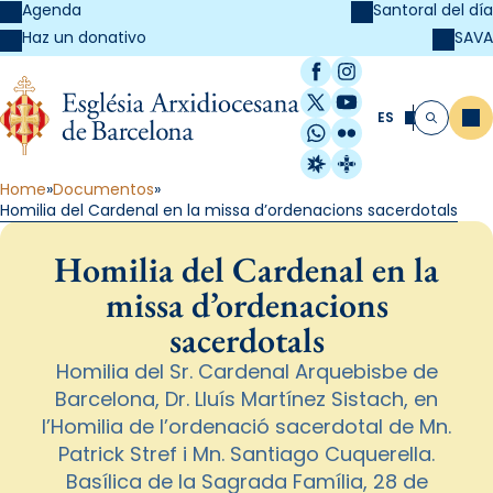
Agenda
Santoral del día
SAVA
Haz un donativo
Facebook
Instagram
X / Twitter
YouTube
ES
Me
Buscar
WhatsApp
Flickr
Radio Estel
Catalunya Cristi
Home
Documentos
Homilia del Cardenal en la missa d’ordenacions sacerdotals
Homilia del Cardenal en la
missa d’ordenacions
sacerdotals
Homilia del Sr. Cardenal Arquebisbe de
Barcelona, Dr. Lluís Martínez Sistach, en
l’Homilia de l’ordenació sacerdotal de Mn.
Patrick Stref i Mn. Santiago Cuquerella.
Basílica de la Sagrada Família, 28 de