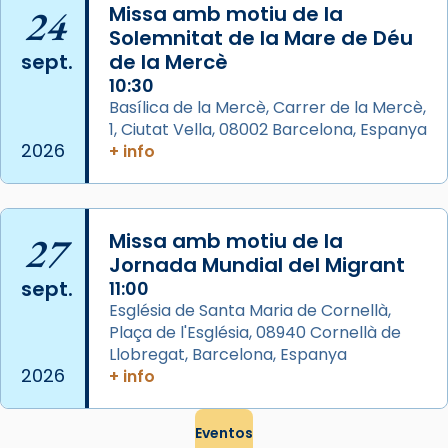
acompanyava més de prop Jesús.
24
Missa amb motiu de la
Solemnitat de la Mare de Déu
Segons el llibre dels Fets (12,2) fou el primer
sept.
de la Mercè
apòstol màrtir, decapitat a Jerusalem per
10:30
Herodes Agripa (vers l'any 44).
Basílica de la Mercè, Carrer de la Mercè,
1, Ciutat Vella, 08002 Barcelona, Espanya
Patró de Galícia, després de les invasions
2026
+ info
musulmanes fou venerat com a patró dels
Regnes castellans i més tard de tota
Espanya.
27
Missa amb motiu de la
El seu sepulcre a Compostela fou un g
Jornada Mundial del Migrant
...
Ver más
sept.
11:00
Foto
Església de Santa Maria de Cornellà,
View on Facebook
Plaça de l'Església, 08940 Cornellà de
·
Share
Llobregat, Barcelona, Espanya
2026
+ info
Eventos