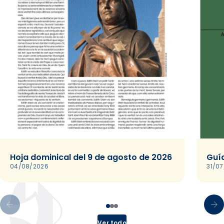
Hoja dominical del 9 de agosto de 2026
Guía
04/08/2026
31/0
Ver todo