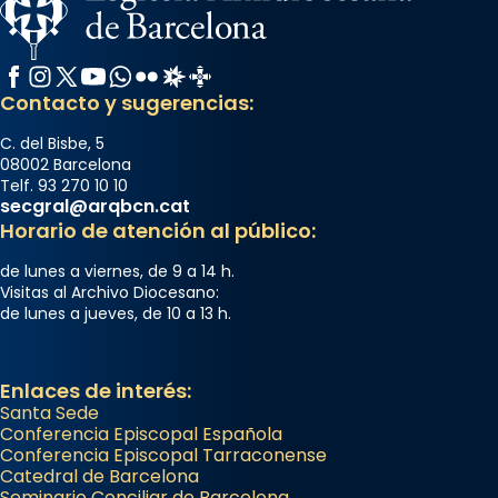
Facebook
Instagram
X / Twitter
YouTube
WhatsApp
Flickr
Radio Estel
Catalunya Cristiana
Contacto y sugerencias:
C. del Bisbe, 5
08002 Barcelona
Telf. 93 270 10 10
secgral@arqbcn.cat
Horario de atención al público:
de lunes a viernes, de 9 a 14 h.
Visitas al Archivo Diocesano:
de lunes a jueves, de 10 a 13 h.
Enlaces de interés:
Santa Sede
Conferencia Episcopal Española
Conferencia Episcopal Tarraconense
Catedral de Barcelona
Seminario Conciliar de Barcelona