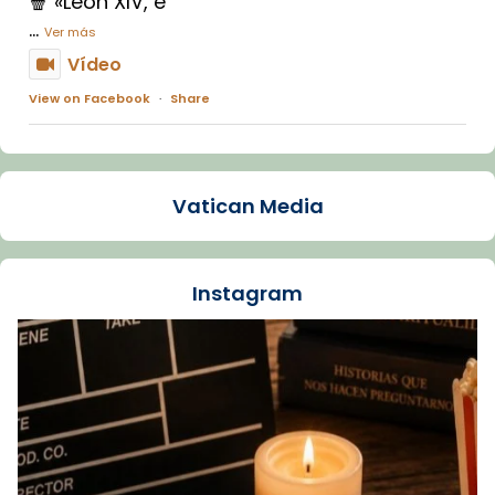
🍿 «León XIV, e
...
Ver más
Vídeo
View on Facebook
·
Share
Arquebisbat de Barcelona
1 week ago
Vatican Media
La Carmina va patir depressió. Fa gairebé
dos mesos, a l'Estadi Lluís Companys, la
jove va fer arribar el seu testimoni al papa
Instagram
Lleó XIV.
Recupera l'entrevista comp
Vatican
tican News 👇
News
www.vaticannews.va/es/iglesia/news/2026-
07/carmina-historia-depresion-papa-viaje-
espana-testimoni...