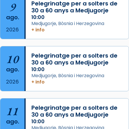
9
Pelegrinatge per a solters de
de Barcelona.
30 a 60 anys a Medjugorje
2 weeks ago
ago.
10:00
Aquest dilluns, 27 de juliol, ha tingut lloc la
Medjugorje, Bòsnia i Herzegovina
missa d’acció de gràcies en agraïment al
2026
+ info
comitè organitzador de la visita apostòlica
del Sant Pare Lleó XIV a Barcelona, i als
col·laboradors, a la Catedral de Barcelona.
10
Pelegrinatge per a solters de
L’arquebisbe de Barcelona, el cardenal Joan
30 a 60 anys a Medjugorje
Josep Omella, ha presidit la missa i l’ha
ago.
10:00
concelebrat el bisbe auxiliar de Barcelona,
Medjugorje, Bòsnia i Herzegovina
Mons. David Abadías.
2026
+ info
📸 Dr. G. Simón
Foto
11
Pelegrinatge per a solters de
View on Facebook
·
Share
30 a 60 anys a Medjugorje
ago.
10:00
Arquebisbat de Barcelona
Medjugorje, Bòsnia i Herzegovina
2 weeks ago