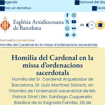
Agenda
Santoral del día
SAVA
Haz un donativo
Facebook
Instagram
X / Twitter
YouTube
ES
Me
Buscar
WhatsApp
Flickr
Radio Estel
Catalunya Cristi
Home
Documentos
Homilia del Cardenal en la missa d’ordenacions sacerdotals
Homilia del Cardenal en la
missa d’ordenacions
sacerdotals
Homilia del Sr. Cardenal Arquebisbe de
Barcelona, Dr. Lluís Martínez Sistach, en
l’Homilia de l’ordenació sacerdotal de Mn.
Patrick Stref i Mn. Santiago Cuquerella.
Basílica de la Sagrada Família, 28 de