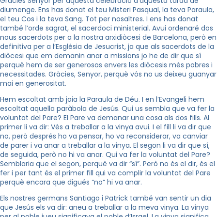
Gràcies Senyor per aquesta celebració d’aquesta tarda de
diumenge. Ens has donat el teu Misteri Pasqual, la teva Paraula,
el teu Cos i la teva Sang. Tot per nosaltres. I ens has donat
també l’orde sagrat, el sacerdoci ministerial. Avui ordenaré dos
nous sacerdots per a la nostra arxidiòcesi de Barcelona, però en
definitiva per a l’Església de Jesucrist, ja que als sacerdots de la
diòcesi que em demanin anar a missions jo he de dir que sí
perquè hem de ser generosos envers les diòcesis més pobres i
necessitades. Gràcies, Senyor, perquè vós no us deixeu guanyar
mai en generositat.
Hem escoltat amb joia la Paraula de Déu. I en l’Evangeli hem
escoltat aquella paràbola de Jesús. Qui us sembla que va fer la
voluntat del Pare? El Pare va demanar una cosa als dos fills. Al
primer li va dir: Vés a treballar a la vinya avui. I el fill li va dir que
no, però després ho va pensar, ho va reconsiderar, va canviar
de parer i va anar a treballar a la vinya. El segon li va dir que sí,
de seguida, però no hi va anar. Qui va fer la voluntat del Pare?
Semblaria que el segon, perquè va dir “sí”. Però no és el dir, és el
fer i per tant és el primer fill qui va complir la voluntat del Pare
perquè encara que digués “no” hi va anar.
Els nostres germans Santiago i Patrick també van sentir un dia
que Jesús els va dir: aneu a treballar a la meva vinya. La vinya
per al poble jueu significava el poble d’Israel. La vinya significa