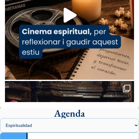
Foto
View on Facebook
·
Share
Arquebisbat de Barcelona
2 weeks ago
«Avui les santes Juliana i Semproniana ens
ajuden a alçar la mirada»
Mons. Sergi Gordo, bisbe de Tortosa, ha
presidit aquest 27 de juliol la missa de Les
Santes de Mataró.
🔗
tinyurl.com/cvu5jmbk
📸 J. Merino
Agenda
Foto
View on Facebook
·
Share
Arquebisbat de Barcelona
is at Catedral