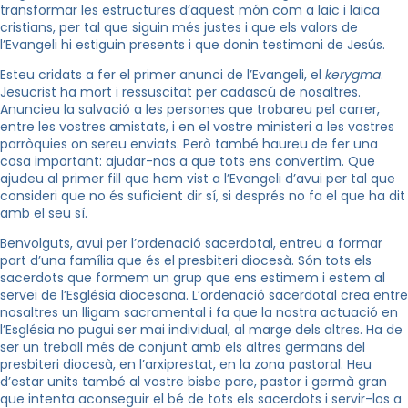
transformar les estructures d’aquest món com a laic i laica
cristians, per tal que siguin més justes i que els valors de
l’Evangeli hi estiguin presents i que donin testimoni de Jesús.
Esteu cridats a fer el primer anunci de l’Evangeli, el
kerygma
.
Jesucrist ha mort i ressuscitat per cadascú de nosaltres.
Anuncieu la salvació a les persones que trobareu pel carrer,
entre les vostres amistats, i en el vostre ministeri a les vostres
parròquies on sereu enviats. Però també haureu de fer una
cosa important: ajudar-nos a que tots ens convertim. Que
ajudeu al primer fill que hem vist a l’Evangeli d’avui per tal que
consideri que no és suficient dir sí, si després no fa el que ha dit
amb el seu sí.
Benvolguts, avui per l’ordenació sacerdotal, entreu a formar
part d’una família que és el presbiteri diocesà. Són tots els
sacerdots que formem un grup que ens estimem i estem al
servei de l’Església diocesana. L’ordenació sacerdotal crea entre
nosaltres un lligam sacramental i fa que la nostra actuació en
l’Església no pugui ser mai individual, al marge dels altres. Ha de
ser un treball més de conjunt amb els altres germans del
presbiteri diocesà, en l’arxiprestat, en la zona pastoral. Heu
d’estar units també al vostre bisbe pare, pastor i germà gran
que intenta aconseguir el bé de tots els sacerdots i servir-los a