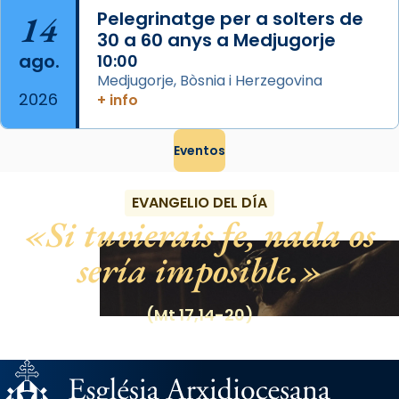
14
Pelegrinatge per a solters de
30 a 60 anys a Medjugorje
ago.
10:00
Medjugorje, Bòsnia i Herzegovina
2026
+ info
Eventos
EVANGELIO DEL DÍA
Si tuvierais fe, nada os
sería imposible.
(Mt 17,14-20)