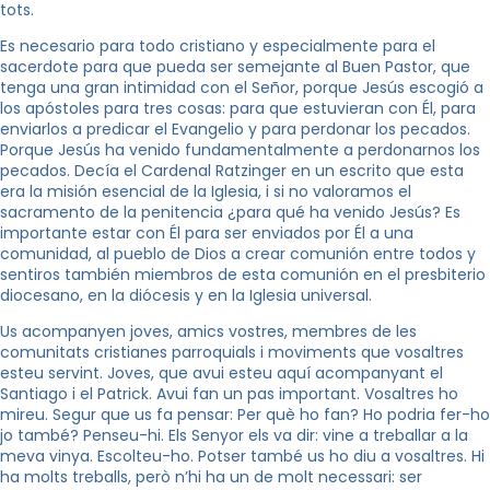
tots.
Es necesario para todo cristiano y especialmente para el
sacerdote para que pueda ser semejante al Buen Pastor, que
tenga una gran intimidad con el Señor, porque Jesús escogió a
los apóstoles para tres cosas: para que estuvieran con Él, para
enviarlos a predicar el Evangelio y para perdonar los pecados.
Porque Jesús ha venido fundamentalmente a perdonarnos los
pecados. Decía el Cardenal Ratzinger en un escrito que esta
era la misión esencial de la Iglesia, i si no valoramos el
sacramento de la penitencia ¿para qué ha venido Jesús? Es
importante estar con Él para ser enviados por Él a una
comunidad, al pueblo de Dios a crear comunión entre todos y
sentiros también miembros de esta comunión en el presbiterio
diocesano, en la diócesis y en la Iglesia universal.
Us acompanyen joves, amics vostres, membres de les
comunitats cristianes parroquials i moviments que vosaltres
esteu servint. Joves, que avui esteu aquí acompanyant el
Santiago i el Patrick. Avui fan un pas important. Vosaltres ho
mireu. Segur que us fa pensar: Per què ho fan? Ho podria fer-ho
jo també? Penseu-hi. Els Senyor els va dir: vine a treballar a la
meva vinya. Escolteu-ho. Potser també us ho diu a vosaltres. Hi
ha molts treballs, però n’hi ha un de molt necessari: ser