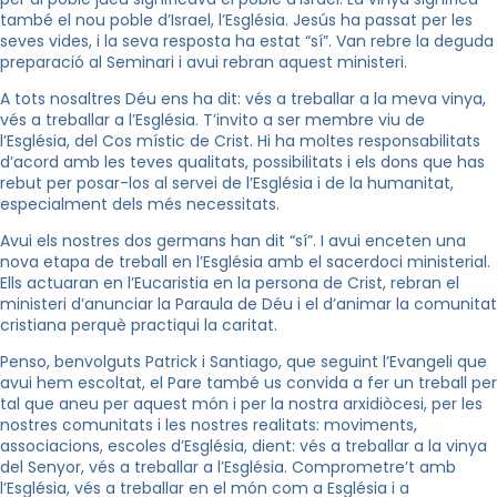
també el nou poble d’Israel, l’Església. Jesús ha passat per les
seves vides, i la seva resposta ha estat “sí”. Van rebre la deguda
preparació al Seminari i avui rebran aquest ministeri.
A tots nosaltres Déu ens ha dit: vés a treballar a la meva vinya,
vés a treballar a l’Església. T’invito a ser membre viu de
l’Església, del Cos místic de Crist. Hi ha moltes responsabilitats
d’acord amb les teves qualitats, possibilitats i els dons que has
rebut per posar-los al servei de l’Església i de la humanitat,
especialment dels més necessitats.
Avui els nostres dos germans han dit “sí”. I avui enceten una
nova etapa de treball en l’Església amb el sacerdoci ministerial.
Ells actuaran en l’Eucaristia en la persona de Crist, rebran el
ministeri d’anunciar la Paraula de Déu i el d’animar la comunitat
cristiana perquè practiqui la caritat.
Penso, benvolguts Patrick i Santiago, que seguint l’Evangeli que
avui hem escoltat, el Pare també us convida a fer un treball per
tal que aneu per aquest món i per la nostra arxidiòcesi, per les
nostres comunitats i les nostres realitats: moviments,
associacions, escoles d’Església, dient: vés a treballar a la vinya
del Senyor, vés a treballar a l’Església. Comprometre’t amb
l’Església, vés a treballar en el món com a Església i a