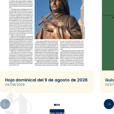
Hoja dominical del 9 de agosto de 2026
Guía
04/08/2026
31/0
Ver todo