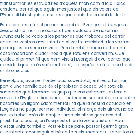
transformar les estructures d’aquest món com a laic i laica
cristians, per tal que siguin més justes i que els valors de
l’Evangeli hi estiguin presents i que donin testimoni de Jesús.
Esteu cridats a fer el primer anunci de l’Evangeli, el
kerygma
.
Jesucrist ha mort i ressuscitat per cadascú de nosaltres.
Anuncieu la salvació a les persones que trobareu pel carrer,
entre les vostres amistats, i en el vostre ministeri a les vostres
parròquies on sereu enviats. Però també haureu de fer una
cosa important: ajudar-nos a que tots ens convertim. Que
ajudeu al primer fill que hem vist a l’Evangeli d’avui per tal que
consideri que no és suficient dir sí, si després no fa el que ha dit
amb el seu sí.
Benvolguts, avui per l’ordenació sacerdotal, entreu a formar
part d’una família que és el presbiteri diocesà. Són tots els
sacerdots que formem un grup que ens estimem i estem al
servei de l’Església diocesana. L’ordenació sacerdotal crea entre
nosaltres un lligam sacramental i fa que la nostra actuació en
l’Església no pugui ser mai individual, al marge dels altres. Ha de
ser un treball més de conjunt amb els altres germans del
presbiteri diocesà, en l’arxiprestat, en la zona pastoral. Heu
d’estar units també al vostre bisbe pare, pastor i germà gran
que intenta aconseguir el bé de tots els sacerdots i servir-los a