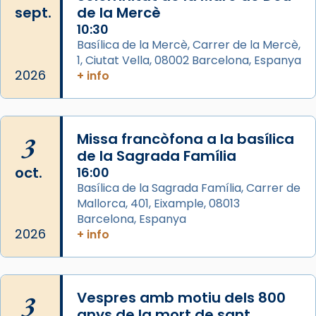
sept.
de la Mercè
Memòria de les santes Juliana i
10:30
Semproniana, verges i màrtirs.
Basílica de la Mercè, Carrer de la Mercè,
1, Ciutat Vella, 08002 Barcelona, Espanya
Acompanyant la història de sant Cugat, a
2026
+ info
partir de l’Edat Mitjana sorgeix la tradició
que les santes Juliana (“relatiu a Júlia”) i
Semproniana (“relatiu a Semprònia =
3
Missa francòfona a la basílica
eterna”) són deixebles seves. I l’any 1667, el
de la Sagrada Família
frare Joan Gaspar Roig, afirma en una obra
oct.
16:00
que les santes són filles de l’antiga Iluro.
Basílica de la Sagrada Família, Carrer de
Mataró en reivindicarà les relíq
Mallorca, 401, Eixample, 08013
...
Ver más
Barcelona, Espanya
Foto
2026
+ info
View on Facebook
·
Share
3
Vespres amb motiu dels 800
anys de la mort de sant