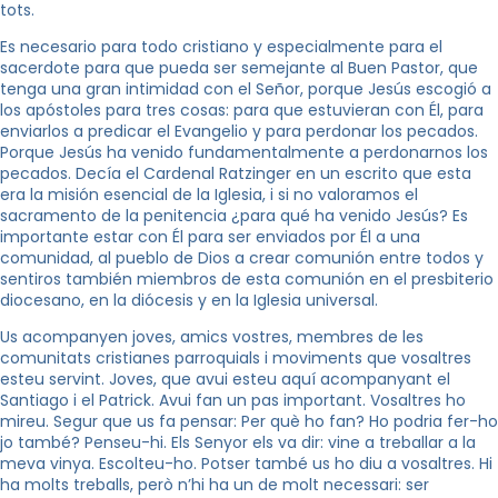
tots.
Es necesario para todo cristiano y especialmente para el
sacerdote para que pueda ser semejante al Buen Pastor, que
tenga una gran intimidad con el Señor, porque Jesús escogió a
los apóstoles para tres cosas: para que estuvieran con Él, para
enviarlos a predicar el Evangelio y para perdonar los pecados.
Porque Jesús ha venido fundamentalmente a perdonarnos los
pecados. Decía el Cardenal Ratzinger en un escrito que esta
era la misión esencial de la Iglesia, i si no valoramos el
sacramento de la penitencia ¿para qué ha venido Jesús? Es
importante estar con Él para ser enviados por Él a una
comunidad, al pueblo de Dios a crear comunión entre todos y
sentiros también miembros de esta comunión en el presbiterio
diocesano, en la diócesis y en la Iglesia universal.
Us acompanyen joves, amics vostres, membres de les
comunitats cristianes parroquials i moviments que vosaltres
esteu servint. Joves, que avui esteu aquí acompanyant el
Santiago i el Patrick. Avui fan un pas important. Vosaltres ho
mireu. Segur que us fa pensar: Per què ho fan? Ho podria fer-ho
jo també? Penseu-hi. Els Senyor els va dir: vine a treballar a la
meva vinya. Escolteu-ho. Potser també us ho diu a vosaltres. Hi
ha molts treballs, però n’hi ha un de molt necessari: ser