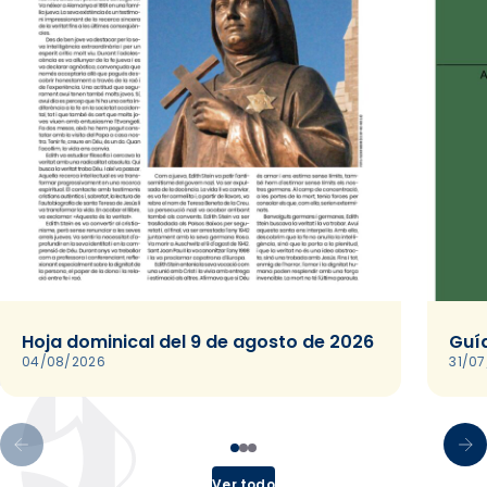
Hoja dominical del 9 de agosto de 2026
Guía
04/08/2026
31/0
Ver todo