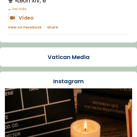
🍿 «León XIV, e
...
Ver más
Vídeo
View on Facebook
·
Share
Arquebisbat de Barcelona
1 week ago
Vatican Media
La Carmina va patir depressió. Fa gairebé
dos mesos, a l'Estadi Lluís Companys, la
jove va fer arribar el seu testimoni al papa
Instagram
Lleó XIV.
Recupera l'entrevista comp
Vatican
tican News 👇
News
www.vaticannews.va/es/iglesia/news/2026-
07/carmina-historia-depresion-papa-viaje-
espana-testimoni...