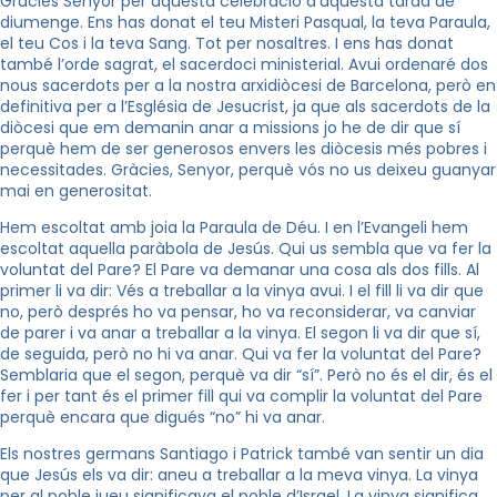
Gràcies Senyor per aquesta celebració d’aquesta tarda de
diumenge. Ens has donat el teu Misteri Pasqual, la teva Paraula,
el teu Cos i la teva Sang. Tot per nosaltres. I ens has donat
també l’orde sagrat, el sacerdoci ministerial. Avui ordenaré dos
nous sacerdots per a la nostra arxidiòcesi de Barcelona, però en
definitiva per a l’Església de Jesucrist, ja que als sacerdots de la
diòcesi que em demanin anar a missions jo he de dir que sí
perquè hem de ser generosos envers les diòcesis més pobres i
necessitades. Gràcies, Senyor, perquè vós no us deixeu guanyar
mai en generositat.
Hem escoltat amb joia la Paraula de Déu. I en l’Evangeli hem
escoltat aquella paràbola de Jesús. Qui us sembla que va fer la
voluntat del Pare? El Pare va demanar una cosa als dos fills. Al
primer li va dir: Vés a treballar a la vinya avui. I el fill li va dir que
no, però després ho va pensar, ho va reconsiderar, va canviar
de parer i va anar a treballar a la vinya. El segon li va dir que sí,
de seguida, però no hi va anar. Qui va fer la voluntat del Pare?
Semblaria que el segon, perquè va dir “sí”. Però no és el dir, és el
fer i per tant és el primer fill qui va complir la voluntat del Pare
perquè encara que digués “no” hi va anar.
Els nostres germans Santiago i Patrick també van sentir un dia
que Jesús els va dir: aneu a treballar a la meva vinya. La vinya
per al poble jueu significava el poble d’Israel. La vinya significa