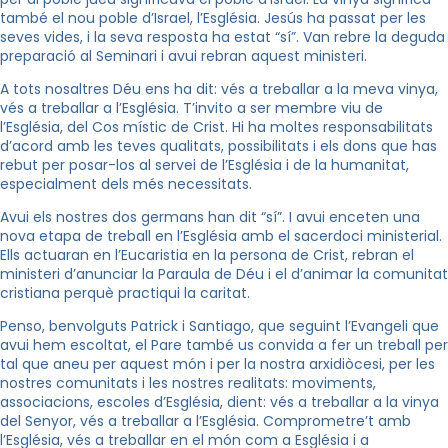
també el nou poble d’Israel, l’Església. Jesús ha passat per les
seves vides, i la seva resposta ha estat “sí”. Van rebre la deguda
preparació al Seminari i avui rebran aquest ministeri.
A tots nosaltres Déu ens ha dit: vés a treballar a la meva vinya,
vés a treballar a l’Església. T’invito a ser membre viu de
l’Església, del Cos místic de Crist. Hi ha moltes responsabilitats
d’acord amb les teves qualitats, possibilitats i els dons que has
rebut per posar-los al servei de l’Església i de la humanitat,
especialment dels més necessitats.
Avui els nostres dos germans han dit “sí”. I avui enceten una
nova etapa de treball en l’Església amb el sacerdoci ministerial.
Ells actuaran en l’Eucaristia en la persona de Crist, rebran el
ministeri d’anunciar la Paraula de Déu i el d’animar la comunitat
cristiana perquè practiqui la caritat.
Penso, benvolguts Patrick i Santiago, que seguint l’Evangeli que
avui hem escoltat, el Pare també us convida a fer un treball per
tal que aneu per aquest món i per la nostra arxidiòcesi, per les
nostres comunitats i les nostres realitats: moviments,
associacions, escoles d’Església, dient: vés a treballar a la vinya
del Senyor, vés a treballar a l’Església. Comprometre’t amb
l’Església, vés a treballar en el món com a Església i a