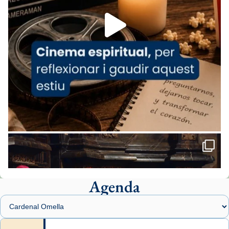
Foto
View on Facebook
·
Share
Arquebisbat de Barcelona
1 week ago
«Avui les santes Juliana i Semproniana ens
ajuden a alçar la mirada»
Mons. Sergi Gordo, bisbe de Tortosa, ha
presidit aquest 27 de juliol la missa de Les
Santes de Mataró.
🔗
tinyurl.com/cvu5jmbk
📸 J. Merino
Agenda
Foto
View on Facebook
·
Share
Arquebisbat de Barcelona
is at Catedral