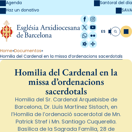
Agenda
Santoral del día
SAVA
Haz un donativo
Facebook
Instagram
X / Twitter
YouTube
ES
Me
Buscar
WhatsApp
Flickr
Radio Estel
Catalunya Cristi
Home
Documentos
Homilia del Cardenal en la missa d’ordenacions sacerdotals
Homilia del Cardenal en la
missa d’ordenacions
sacerdotals
Homilia del Sr. Cardenal Arquebisbe de
Barcelona, Dr. Lluís Martínez Sistach, en
l’Homilia de l’ordenació sacerdotal de Mn.
Patrick Stref i Mn. Santiago Cuquerella.
Basílica de la Sagrada Família, 28 de