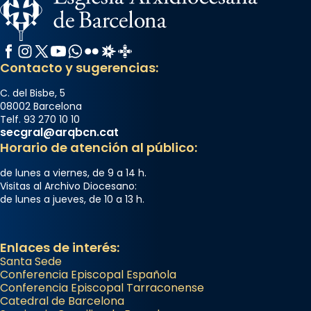
Facebook
Instagram
X / Twitter
YouTube
WhatsApp
Flickr
Radio Estel
Catalunya Cristiana
Contacto y sugerencias:
C. del Bisbe, 5
08002 Barcelona
Telf. 93 270 10 10
secgral@arqbcn.cat
Horario de atención al público:
de lunes a viernes, de 9 a 14 h.
Visitas al Archivo Diocesano:
de lunes a jueves, de 10 a 13 h.
Enlaces de interés:
Santa Sede
Conferencia Episcopal Española
Conferencia Episcopal Tarraconense
Catedral de Barcelona