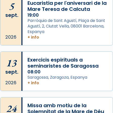
5
Eucaristia per l'aniversari de la
de Barcelona.
Mare Teresa de Calcuta
1 week ago
sept.
19:00
Aquest dilluns, 27 de juliol, ha tingut lloc la
Parròquia de Sant Agustí, Plaça de Sant
missa d’acció de gràcies en agraïment al
Agustí, 2, Ciutat Vella, 08001 Barcelona,
comitè organitzador de la visita apostòlica
Espanya
del Sant Pare Lleó XIV a Barcelona, i als
2026
+ info
col·laboradors, a la Catedral de Barcelona.
L’arquebisbe de Barcelona, el cardenal Joan
Josep Omella, ha presidit la missa i l’ha
13
Exercicis espirituals a
concelebrat el bisbe auxiliar de Barcelona,
seminaristes de Saragossa
Mons. David Abadías.
sept.
08:00
Saragossa, Zaragoza, Espanya
📸 Dr. G. Simón
2026
+ info
Foto
View on Facebook
·
Share
24
Missa amb motiu de la
Arquebisbat de Barcelona
Solemnitat de la Mare de Déu
2 weeks ago