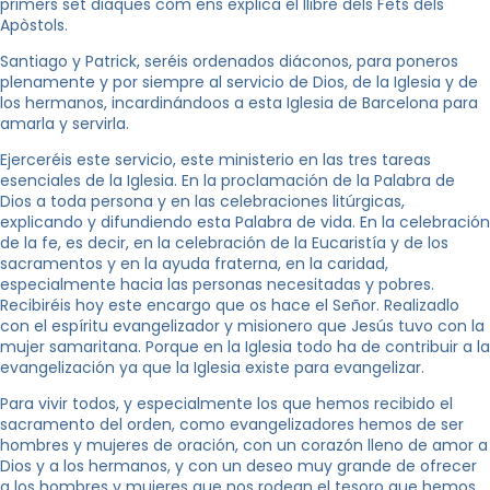
primers set diaques com ens explica el llibre dels Fets dels
Apòstols.
Santiago y Patrick, seréis ordenados diáconos, para poneros
plenamente y por siempre al servicio de Dios, de
la Iglesia
y de
los hermanos, incardinándoos a esta Iglesia de Barcelona para
amarla y servirla.
Ejerceréis este servicio, este ministerio en las tres tareas
esenciales de
la Iglesia.
En
la proclamación de
la Palabra
de
Dios a toda persona y en las celebraciones litúrgicas,
explicando y difundiendo esta Palabra de vida. En la celebración
de la fe, es decir, en la celebración de
la Eucaristía
y de los
sacramentos y en la ayuda fraterna, en la caridad,
especialmente hacia las personas necesitadas y pobres.
Recibiréis hoy este encargo que os hace el Señor. Realizadlo
con el espíritu evangelizador y misionero que Jesús tuvo con la
mujer samaritana. Porque en
la Iglesia
todo ha de contribuir a la
evangelización ya que
la Iglesia
existe para evangelizar.
Para vivir todos, y especialmente los que hemos recibido el
sacramento del orden, como evangelizadores hemos de ser
hombres y mujeres de oración, con un corazón lleno de amor a
Dios y a los hermanos, y con un deseo muy grande de ofrecer
a los hombres y mujeres que nos rodean el tesoro que hemos