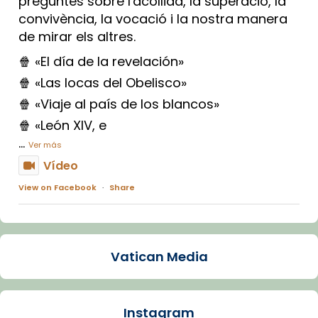
preguntes sobre l'acollida, la superació, la
convivència, la vocació i la nostra manera
de mirar els altres.
🍿 «El día de la revelación»
🍿 «Las locas del Obelisco»
🍿 «Viaje al país de los blancos»
🍿 «León XIV, e
...
Ver más
Vídeo
View on Facebook
·
Share
Arquebisbat de Barcelona
1 week ago
Vatican Media
La Carmina va patir depressió. Fa gairebé
dos mesos, a l'Estadi Lluís Companys, la
jove va fer arribar el seu testimoni al papa
Instagram