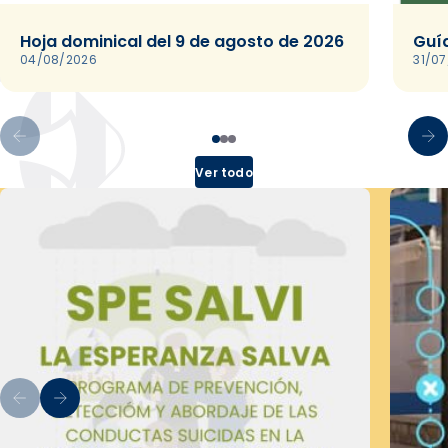
Hoja dominical del 9 de agosto de 2026
Guía
04/08/2026
31/0
Ver todo