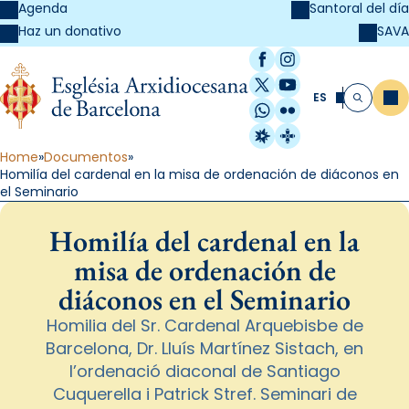
Agenda
Santoral del día
SAVA
Haz un donativo
Facebook
Instagram
X / Twitter
YouTube
ES
Me
Buscar
WhatsApp
Flickr
Radio Estel
Catalunya Cristi
Home
Documentos
Homilía del cardenal en la misa de ordenación de diáconos en
el Seminario
Homilía del cardenal en la
misa de ordenación de
diáconos en el Seminario
Homilia del Sr. Cardenal Arquebisbe de
Barcelona, Dr. Lluís Martínez Sistach, en
l’ordenació diaconal de Santiago
Cuquerella i Patrick Stref. Seminari de