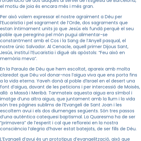
l’ordenació de dos diaques al servei de l’Església de Barcelona,
el motiu de joia és encara més i més gran.
Per això volem expressar el nostre agraïment a Déu per
l’Eucaristia i pel sagrament de l’Orde, dos sagraments que
estan íntimament units ja que Jesús els fundà perquè el seu
poble que peregrina pel món pugui alimentar-se
constantment amb el Cos i
la Sang
de l’Anyell pasqual, el
nostre únic Salvador. Al Cenacle, aquell primer Dijous Sant,
Jesús, instituí l’Eucaristia i digué als apòstols: “Feu això en
memòria meva”.
En
la Paraula
de Déu que hem escoltat, apareix amb molta
claredat que Déu vol donar-nos l’aigua viva que ens porta fins
a la vida eterna. Yaveh donà al poble d’Israel en el desert una
font d’aigua, davant de les peticions i per intercessió de Moisès,
allà a Massà i Meribà. Tanmateix aquesta aigua era símbol i
imatge d’una altra aigua, que juntament amb la llum i la vida
són tres pàgines sublims de l’Evangeli de Sant Joan i les
escoltem avui i els dos diumenges següents. Són tres passos
d’una autèntica catequesi baptismal.
La Quaresma
ha de ser
“primavera” de l’esperit i cal que refloreixi en la nostra
consciència l’alegria d’haver estat batejats, de ser fills de Déu.
L’Evangeli d’avui és un prototipus d’evangelització, això que