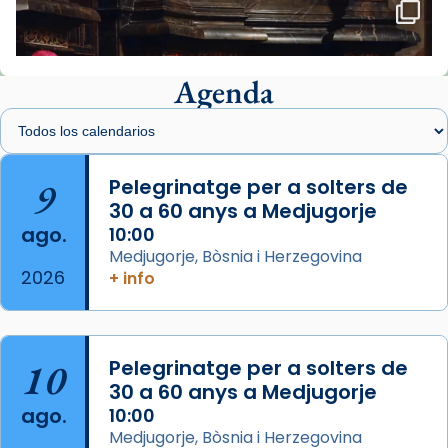
🔗
tinyurl.com/cvu5jmbk
📸 J. Merino
Agenda
Foto
View on Facebook
·
Share
Arquebisbat de Barcelona
is at Catedral
9
Pelegrinatge per a solters de
de Barcelona.
30 a 60 anys a Medjugorje
2 weeks ago
ago.
10:00
Aquest dilluns, 27 de juliol, ha tingut lloc la
Medjugorje, Bòsnia i Herzegovina
missa d’acció de gràcies en agraïment al
2026
+ info
comitè organitzador de la visita apostòlica
del Sant Pare Lleó XIV a Barcelona, i als
col·laboradors, a la Catedral de Barcelona.
10
Pelegrinatge per a solters de
L’arquebisbe de Barcelona, el cardenal Joan
30 a 60 anys a Medjugorje
Josep Omella, ha presidit la missa i l’ha
ago.
10:00
concelebrat el bisbe auxiliar de Barcelona,
Medjugorje, Bòsnia i Herzegovina