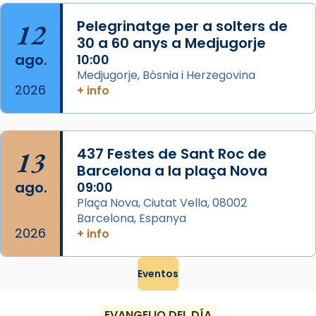
...
Ver más
12
Pelegrinatge per a solters de
Foto
30 a 60 anys a Medjugorje
ago.
10:00
View on Facebook
·
Share
Medjugorje, Bòsnia i Herzegovina
2026
+ info
13
437 Festes de Sant Roc de
Barcelona a la plaça Nova
ago.
09:00
Plaça Nova, Ciutat Vella, 08002
Barcelona, Espanya
2026
+ info
Eventos
EVANGELIO DEL DÍA