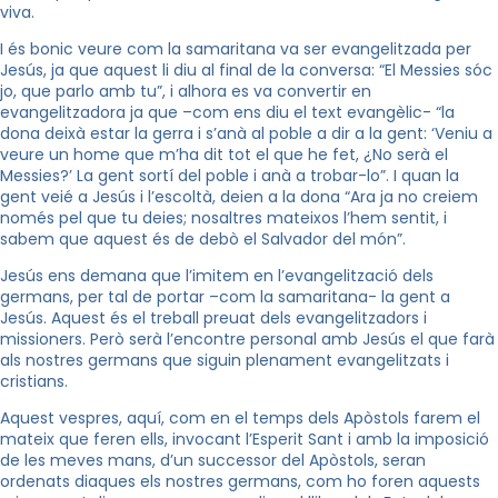
viva.
I és bonic veure com la samaritana va ser evangelitzada per
Jesús, ja que aquest li diu al final de la conversa: “El Messies sóc
jo, que parlo amb tu”, i alhora es va convertir en
evangelitzadora ja que –com ens diu el text evangèlic- “la
dona deixà estar la gerra i s’anà al poble a dir a la gent: ‘Veniu a
veure un home que m’ha dit tot el que he fet, ¿No serà el
Messies?’ La gent sortí del poble i anà a trobar-lo”. I quan la
gent veié a Jesús i l’escoltà, deien a la dona “Ara ja no creiem
només pel que tu deies; nosaltres mateixos l’hem sentit, i
sabem que aquest és de debò el Salvador del món”.
Jesús ens demana que l’imitem en l’evangelització dels
germans, per tal de portar –com la samaritana- la gent a
Jesús. Aquest és el treball preuat dels evangelitzadors i
missioners. Però serà l’encontre personal amb Jesús el que farà
als nostres germans que siguin plenament evangelitzats i
cristians.
Aquest vespres, aquí, com en el temps dels Apòstols farem el
mateix que feren ells, invocant l’Esperit Sant i amb la imposició
de les meves mans, d’un successor del Apòstols, seran
ordenats diaques els nostres germans, com ho foren aquests