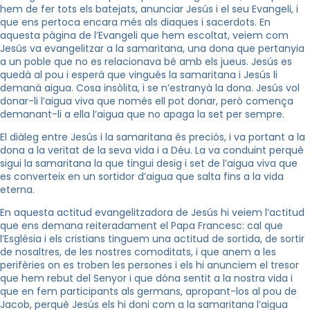
hem de fer tots els batejats, anunciar Jesús i el seu Evangeli, i
que ens pertoca encara més als diaques i sacerdots. En
aquesta pàgina de l’Evangeli que hem escoltat, veiem com
Jesús va evangelitzar a la samaritana, una dona que pertanyia
a un poble que no es relacionava bé amb els jueus. Jesús es
quedà al pou i esperà que vingués la samaritana i Jesús li
demanà aigua. Cosa insòlita, i se n’estranyà la dona. Jesús vol
donar-li l’aigua viva que només ell pot donar, però comença
demanant-li a ella l’aigua que no apaga la set per sempre.
El diàleg entre Jesús i la samaritana és preciós, i va portant a la
dona a la veritat de la seva vida i a Déu. La va conduint perquè
sigui la samaritana la que tingui desig i set de l’aigua viva que
es converteix en un sortidor d’aigua que salta fins a la vida
eterna.
En aquesta actitud evangelitzadora de Jesús hi veiem l’actitud
que ens demana reiteradament el Papa Francesc: cal que
l’Església i els cristians tinguem una actitud de sortida, de sortir
de nosaltres, de les nostres comoditats, i que anem a les
perifèries on es troben les persones i els hi anunciem el tresor
que hem rebut del Senyor i que dóna sentit a la nostra vida i
que en fem participants als germans, apropant-los al pou de
Jacob, perquè Jesús els hi doni com a la samaritana l’aigua