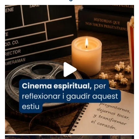
Lleó XIV.
Recupera l'entrevista comp
Vatican
tican News 👇
News
www.vaticannews.va/es/iglesia/news/2026-
07/carmina-historia-depresion-papa-viaje-
espana-testimoni...
Foto
View on Facebook
·
Share
Arquebisbat de Barcelona
2 weeks ago
«Avui les santes Juliana i Semproniana ens
ajuden a alçar la mirada»
Mons. Sergi Gordo, bisbe de Tortosa, ha
presidit aquest 27 de juliol la missa de Les
Santes de Mataró.