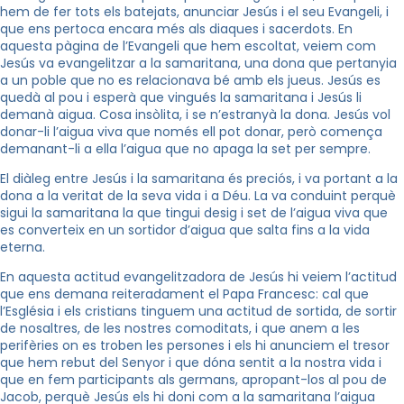
hem de fer tots els batejats, anunciar Jesús i el seu Evangeli, i
que ens pertoca encara més als diaques i sacerdots. En
aquesta pàgina de l’Evangeli que hem escoltat, veiem com
Jesús va evangelitzar a la samaritana, una dona que pertanyia
a un poble que no es relacionava bé amb els jueus. Jesús es
quedà al pou i esperà que vingués la samaritana i Jesús li
demanà aigua. Cosa insòlita, i se n’estranyà la dona. Jesús vol
donar-li l’aigua viva que només ell pot donar, però comença
demanant-li a ella l’aigua que no apaga la set per sempre.
El diàleg entre Jesús i la samaritana és preciós, i va portant a la
dona a la veritat de la seva vida i a Déu. La va conduint perquè
sigui la samaritana la que tingui desig i set de l’aigua viva que
es converteix en un sortidor d’aigua que salta fins a la vida
eterna.
En aquesta actitud evangelitzadora de Jesús hi veiem l’actitud
que ens demana reiteradament el Papa Francesc: cal que
l’Església i els cristians tinguem una actitud de sortida, de sortir
de nosaltres, de les nostres comoditats, i que anem a les
perifèries on es troben les persones i els hi anunciem el tresor
que hem rebut del Senyor i que dóna sentit a la nostra vida i
que en fem participants als germans, apropant-los al pou de
Jacob, perquè Jesús els hi doni com a la samaritana l’aigua