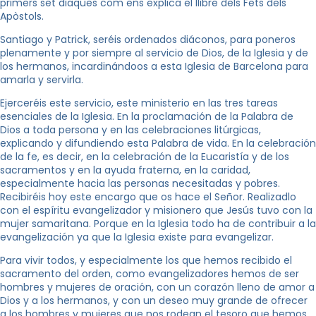
primers set diaques com ens explica el llibre dels Fets dels
Apòstols.
Santiago y Patrick, seréis ordenados diáconos, para poneros
plenamente y por siempre al servicio de Dios, de
la Iglesia
y de
los hermanos, incardinándoos a esta Iglesia de Barcelona para
amarla y servirla.
Ejerceréis este servicio, este ministerio en las tres tareas
esenciales de
la Iglesia.
En
la proclamación de
la Palabra
de
Dios a toda persona y en las celebraciones litúrgicas,
explicando y difundiendo esta Palabra de vida. En la celebración
de la fe, es decir, en la celebración de
la Eucaristía
y de los
sacramentos y en la ayuda fraterna, en la caridad,
especialmente hacia las personas necesitadas y pobres.
Recibiréis hoy este encargo que os hace el Señor. Realizadlo
con el espíritu evangelizador y misionero que Jesús tuvo con la
mujer samaritana. Porque en
la Iglesia
todo ha de contribuir a la
evangelización ya que
la Iglesia
existe para evangelizar.
Para vivir todos, y especialmente los que hemos recibido el
sacramento del orden, como evangelizadores hemos de ser
hombres y mujeres de oración, con un corazón lleno de amor a
Dios y a los hermanos, y con un deseo muy grande de ofrecer
a los hombres y mujeres que nos rodean el tesoro que hemos