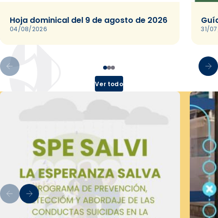
Hoja dominical del 9 de agosto de 2026
Guía
04/08/2026
31/0
Ver todo