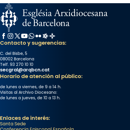
Facebook
Instagram
X / Twitter
YouTube
WhatsApp
Flickr
Radio Estel
Catalunya Cristiana
Contacto y sugerencias:
C. del Bisbe, 5
08002 Barcelona
Telf. 93 270 10 10
secgral@arqbcn.cat
Horario de atención al público:
de lunes a viernes, de 9 a 14 h.
Visitas al Archivo Diocesano:
de lunes a jueves, de 10 a 13 h.
Enlaces de interés:
Santa Sede
Conferencia Episcopal Española