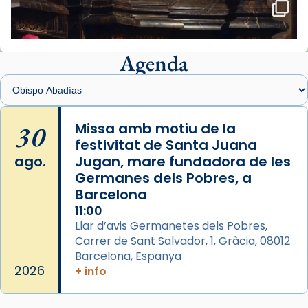
🔗
tinyurl.com/cvu5jmbk
📸 J. Merino
Agenda
Foto
View on Facebook
·
Share
Arquebisbat de Barcelona
is at Catedral
30
Missa amb motiu de la
de Barcelona.
festivitat de Santa Juana
1 week ago
ago.
Jugan, mare fundadora de les
Aquest dilluns, 27 de juliol, ha tingut lloc la
Germanes dels Pobres, a
missa d’acció de gràcies en agraïment al
Barcelona
comitè organitzador de la visita apostòlica
11:00
del Sant Pare Lleó XIV a Barcelona, i als
Llar d’avis Germanetes dels Pobres,
col·laboradors, a la Catedral de Barcelona.
Carrer de Sant Salvador, 1, Gràcia, 08012
Barcelona, Espanya
L’arquebisbe de Barcelona, el cardenal Joan
2026
+ info
Josep Omella, ha presidit la missa i l’ha
concelebrat el bisbe auxiliar de Barcelona,