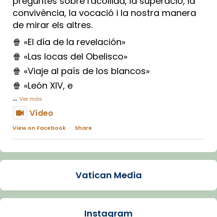
preguntes sobre l'acollida, la superació, la
convivència, la vocació i la nostra manera
de mirar els altres.
🍿 «El día de la revelación»
🍿 «Las locas del Obelisco»
🍿 «Viaje al país de los blancos»
🍿 «León XIV, e
...
Ver más
Vídeo
View on Facebook
·
Share
Arquebisbat de Barcelona
1 week ago
Vatican Media
La Carmina va patir depressió. Fa gairebé
dos mesos, a l'Estadi Lluís Companys, la
jove va fer arribar el seu testimoni al papa
Instagram