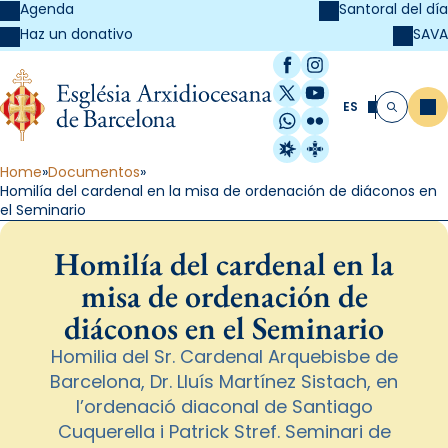
Agenda
Santoral del día
SAVA
Haz un donativo
Facebook
Instagram
X / Twitter
YouTube
ES
Me
Buscar
WhatsApp
Flickr
Radio Estel
Catalunya Cristi
Home
Documentos
Homilía del cardenal en la misa de ordenación de diáconos en
el Seminario
Homilía del cardenal en la
misa de ordenación de
diáconos en el Seminario
Homilia del Sr. Cardenal Arquebisbe de
Barcelona, Dr. Lluís Martínez Sistach, en
l’ordenació diaconal de Santiago
Cuquerella i Patrick Stref. Seminari de