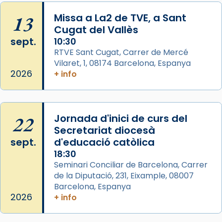
Mons. David Abadías.
13
Missa a La2 de TVE, a Sant
📸 Dr. G. Simón
Cugat del Vallès
Foto
sept.
10:30
View on Facebook
·
Share
RTVE Sant Cugat, Carrer de Mercé
Vilaret, 1, 08174 Barcelona, Espanya
2026
+ info
Arquebisbat de Barcelona
2 weeks ago
Memòria de les santes Juliana i
Semproniana, verges i màrtirs.
22
Jornada d'inici de curs del
Secretariat diocesà
Acompanyant la història de sant Cugat, a
sept.
d'educació catòlica
partir de l’Edat Mitjana sorgeix la tradició
18:30
que les santes Juliana (“relatiu a Júlia”) i
Seminari Conciliar de Barcelona, Carrer
Semproniana (“relatiu a Semprònia =
de la Diputació, 231, Eixample, 08007
eterna”) són deixebles seves. I l’any 1667, el
Barcelona, Espanya
frare Joan Gaspar Roig, afirma en una obra
2026
+ info
que les santes són filles de l’antiga Iluro.
Mataró en reivindicarà les relíq