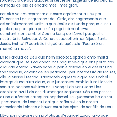
l’ordenació de dos diaques al servei de l’Església de Barcelona,
el motiu de joia és encara més i més gran.
Per això volem expressar el nostre agraïment a Déu per
l’Eucaristia i pel sagrament de l’Orde, dos sagraments que
estan íntimament units ja que Jesús els fundà perquè el seu
poble que peregrina pel món pugui alimentar-se
constantment amb el Cos i
la Sang
de l’Anyell pasqual, el
nostre únic Salvador. Al Cenacle, aquell primer Dijous Sant,
Jesús, instituí l’Eucaristia i digué als apòstols: “Feu això en
memòria meva”.
En
la Paraula
de Déu que hem escoltat, apareix amb molta
claredat que Déu vol donar-nos l’aigua viva que ens porta fins
a la vida eterna. Yaveh donà al poble d’Israel en el desert una
font d’aigua, davant de les peticions i per intercessió de Moisès,
allà a Massà i Meribà. Tanmateix aquesta aigua era símbol i
imatge d’una altra aigua, que juntament amb la llum i la vida
són tres pàgines sublims de l’Evangeli de Sant Joan i les
escoltem avui i els dos diumenges següents. Són tres passos
d’una autèntica catequesi baptismal.
La Quaresma
ha de ser
“primavera” de l’esperit i cal que refloreixi en la nostra
consciència l’alegria d’haver estat batejats, de ser fills de Déu.
L’Evangeli d’avui és un prototipus d’evangelització, això que