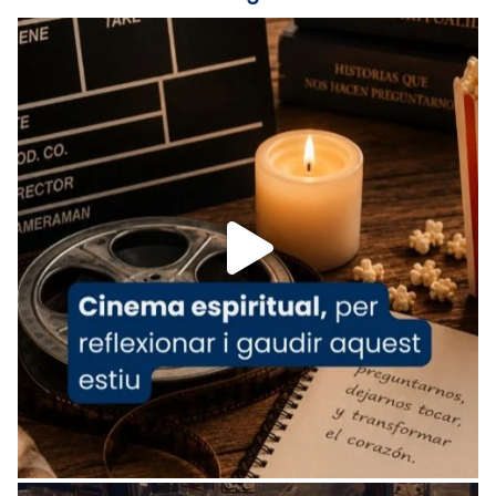
Lleó XIV.
Recupera l'entrevista comp
Vatican
tican News 👇
News
www.vaticannews.va/es/iglesia/news/2026-
07/carmina-historia-depresion-papa-viaje-
espana-testimoni...
Foto
View on Facebook
·
Share
Arquebisbat de Barcelona
1 week ago
«Avui les santes Juliana i Semproniana ens
ajuden a alçar la mirada»
Mons. Sergi Gordo, bisbe de Tortosa, ha
presidit aquest 27 de juliol la missa de Les
Santes de Mataró.