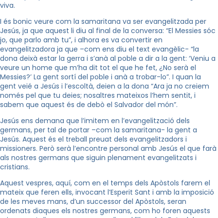
viva.
I és bonic veure com la samaritana va ser evangelitzada per
Jesús, ja que aquest li diu al final de la conversa: “El Messies sóc
jo, que parlo amb tu”, i alhora es va convertir en
evangelitzadora ja que –com ens diu el text evangèlic- “la
dona deixà estar la gerra i s’anà al poble a dir a la gent: ‘Veniu a
veure un home que m’ha dit tot el que he fet, ¿No serà el
Messies?’ La gent sortí del poble i anà a trobar-lo”. I quan la
gent veié a Jesús i l’escoltà, deien a la dona “Ara ja no creiem
només pel que tu deies; nosaltres mateixos l’hem sentit, i
sabem que aquest és de debò el Salvador del món”.
Jesús ens demana que l’imitem en l’evangelització dels
germans, per tal de portar –com la samaritana- la gent a
Jesús. Aquest és el treball preuat dels evangelitzadors i
missioners. Però serà l’encontre personal amb Jesús el que farà
als nostres germans que siguin plenament evangelitzats i
cristians.
Aquest vespres, aquí, com en el temps dels Apòstols farem el
mateix que feren ells, invocant l’Esperit Sant i amb la imposició
de les meves mans, d’un successor del Apòstols, seran
ordenats diaques els nostres germans, com ho foren aquests