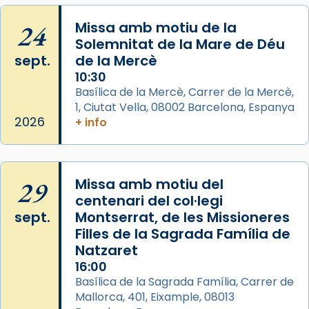
...
Ver más
24
Missa amb motiu de la
Foto
Solemnitat de la Mare de Déu
sept.
de la Mercè
View on Facebook
·
Share
10:30
Basílica de la Mercè, Carrer de la Mercè,
1, Ciutat Vella, 08002 Barcelona, Espanya
2026
+ info
29
Missa amb motiu del
centenari del col·legi
sept.
Montserrat, de les Missioneres
Filles de la Sagrada Família de
Natzaret
16:00
Basílica de la Sagrada Família, Carrer de
Mallorca, 401, Eixample, 08013