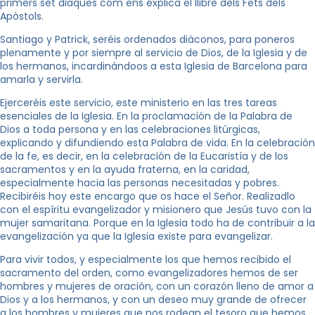
primers set diaques com ens explica el llibre dels Fets dels
Apòstols.
Santiago y Patrick, seréis ordenados diáconos, para poneros
plenamente y por siempre al servicio de Dios, de
la Iglesia
y de
los hermanos, incardinándoos a esta Iglesia de Barcelona para
amarla y servirla.
Ejerceréis este servicio, este ministerio en las tres tareas
esenciales de
la Iglesia.
En
la proclamación de
la Palabra
de
Dios a toda persona y en las celebraciones litúrgicas,
explicando y difundiendo esta Palabra de vida. En la celebración
de la fe, es decir, en la celebración de
la Eucaristía
y de los
sacramentos y en la ayuda fraterna, en la caridad,
especialmente hacia las personas necesitadas y pobres.
Recibiréis hoy este encargo que os hace el Señor. Realizadlo
con el espíritu evangelizador y misionero que Jesús tuvo con la
mujer samaritana. Porque en
la Iglesia
todo ha de contribuir a la
evangelización ya que
la Iglesia
existe para evangelizar.
Para vivir todos, y especialmente los que hemos recibido el
sacramento del orden, como evangelizadores hemos de ser
hombres y mujeres de oración, con un corazón lleno de amor a
Dios y a los hermanos, y con un deseo muy grande de ofrecer
a los hombres y mujeres que nos rodean el tesoro que hemos