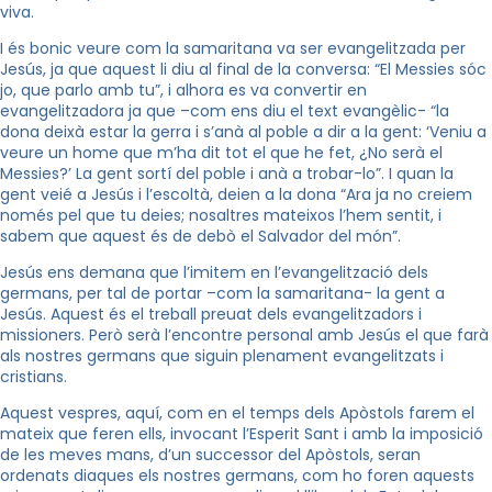
viva.
I és bonic veure com la samaritana va ser evangelitzada per
Jesús, ja que aquest li diu al final de la conversa: “El Messies sóc
jo, que parlo amb tu”, i alhora es va convertir en
evangelitzadora ja que –com ens diu el text evangèlic- “la
dona deixà estar la gerra i s’anà al poble a dir a la gent: ‘Veniu a
veure un home que m’ha dit tot el que he fet, ¿No serà el
Messies?’ La gent sortí del poble i anà a trobar-lo”. I quan la
gent veié a Jesús i l’escoltà, deien a la dona “Ara ja no creiem
només pel que tu deies; nosaltres mateixos l’hem sentit, i
sabem que aquest és de debò el Salvador del món”.
Jesús ens demana que l’imitem en l’evangelització dels
germans, per tal de portar –com la samaritana- la gent a
Jesús. Aquest és el treball preuat dels evangelitzadors i
missioners. Però serà l’encontre personal amb Jesús el que farà
als nostres germans que siguin plenament evangelitzats i
cristians.
Aquest vespres, aquí, com en el temps dels Apòstols farem el
mateix que feren ells, invocant l’Esperit Sant i amb la imposició
de les meves mans, d’un successor del Apòstols, seran
ordenats diaques els nostres germans, com ho foren aquests