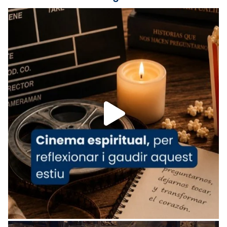
Foto
View on Facebook
·
Share
Arquebisbat de Barcelona
is at Catedral
de Barcelona.
1 week ago
Aquest dilluns, 27 de juliol, ha tingut lloc la
missa d’acció de gràcies en agraïment al
comitè organitzador de la visita apostòlica
del Sant Pare Lleó XIV a Barcelona, i als
col·laboradors, a la Catedral de Barcelona.
L’arquebisbe de Barcelona, el cardenal Joan
Josep Omella, ha presidit la missa i l’ha
concelebrat el bisbe auxiliar de Barcelona,
Mons. David Abadías.
📸 Dr. G. Simón