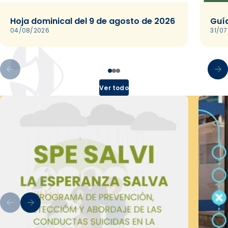
Hoja dominical del 9 de agosto de 2026
Guía
04/08/2026
31/0
Ver todo