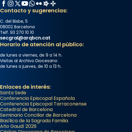
Facebook
Instagram
X / Twitter
YouTube
WhatsApp
Flickr
Radio Estel
Catalunya Cristiana
Contacto y sugerencias:
C. del Bisbe, 5
08002 Barcelona
Telf. 93 270 10 10
secgral@arqbcn.cat
Horario de atención al público:
de lunes a viernes, de 9 a 14 h.
Visitas al Archivo Diocesano:
de lunes a jueves, de 10 a 13 h.
Enlaces de interés:
Santa Sede
Conferencia Episcopal Española
Conferencia Episcopal Tarraconense
Catedral de Barcelona
Seminario Conciliar de Barcelona
Basílica de la Sagrada Familia
Año Gaudí 2026
Cáritas Diocesana de Barcelona