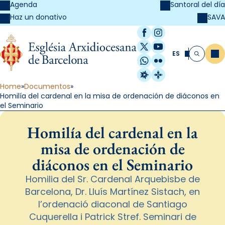
Agenda
Santoral del día
SAVA
Haz un donativo
Facebook
Instagram
X / Twitter
YouTube
ES
Me
Buscar
WhatsApp
Flickr
Radio Estel
Catalunya Cristi
Home
Documentos
Homilía del cardenal en la misa de ordenación de diáconos en
el Seminario
Homilía del cardenal en la
misa de ordenación de
diáconos en el Seminario
Homilia del Sr. Cardenal Arquebisbe de
Barcelona, Dr. Lluís Martínez Sistach, en
l’ordenació diaconal de Santiago
Cuquerella i Patrick Stref. Seminari de