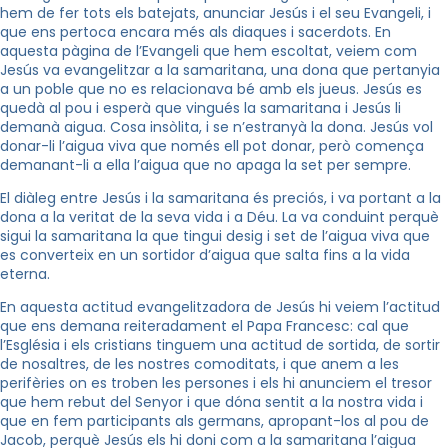
hem de fer tots els batejats, anunciar Jesús i el seu Evangeli, i
que ens pertoca encara més als diaques i sacerdots. En
aquesta pàgina de l’Evangeli que hem escoltat, veiem com
Jesús va evangelitzar a la samaritana, una dona que pertanyia
a un poble que no es relacionava bé amb els jueus. Jesús es
quedà al pou i esperà que vingués la samaritana i Jesús li
demanà aigua. Cosa insòlita, i se n’estranyà la dona. Jesús vol
donar-li l’aigua viva que només ell pot donar, però comença
demanant-li a ella l’aigua que no apaga la set per sempre.
El diàleg entre Jesús i la samaritana és preciós, i va portant a la
dona a la veritat de la seva vida i a Déu. La va conduint perquè
sigui la samaritana la que tingui desig i set de l’aigua viva que
es converteix en un sortidor d’aigua que salta fins a la vida
eterna.
En aquesta actitud evangelitzadora de Jesús hi veiem l’actitud
que ens demana reiteradament el Papa Francesc: cal que
l’Església i els cristians tinguem una actitud de sortida, de sortir
de nosaltres, de les nostres comoditats, i que anem a les
perifèries on es troben les persones i els hi anunciem el tresor
que hem rebut del Senyor i que dóna sentit a la nostra vida i
que en fem participants als germans, apropant-los al pou de
Jacob, perquè Jesús els hi doni com a la samaritana l’aigua