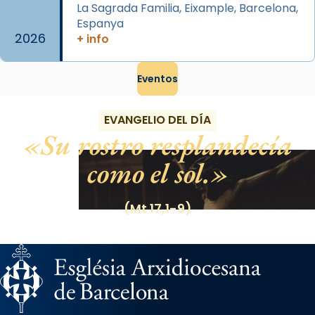
La Sagrada Familia, Eixample, Barcelona,
Foto
Espanya
2026
+ info
View on Facebook
·
Share
Eventos
EVANGELIO DEL DÍA
Su rostro resplandecía
como el sol.
(Mt 17,1-9)