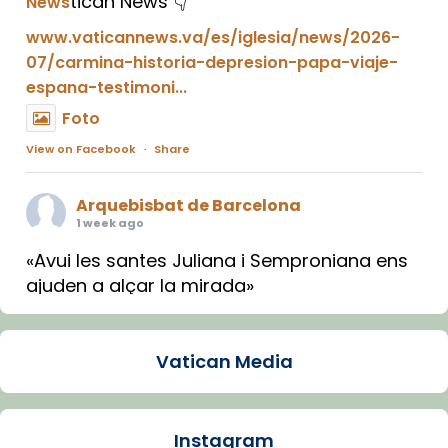
tican News 👇
News
www.vaticannews.va/es/iglesia/news/2026-
07/carmina-historia-depresion-papa-viaje-
espana-testimoni...
Foto
View on Facebook
·
Share
Arquebisbat de Barcelona
1 week ago
«Avui les santes Juliana i Semproniana ens
ajuden a alçar la mirada»
Mons. Sergi Gordo, bisbe de Tortosa, ha
presidit aquest 27 de juliol la missa de Les
Vatican Media
Santes de Mataró.
🔗
tinyurl.com/cvu5jmbk
📸 J. Merino
Instagram