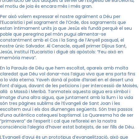
l’ordenació de dos diaques al servei de l’Església de Barcelona,
el motiu de joia és encara més i més gran.
Per això volem expressar el nostre agraïment a Déu per
l’Eucaristia i pel sagrament de l’Orde, dos sagraments que
estan íntimament units ja que Jesús els fundà perquè el seu
poble que peregrina pel món pugui alimentar-se
constantment amb el Cos i
la Sang
de l’Anyell pasqual, el
nostre únic Salvador. Al Cenacle, aquell primer Dijous Sant,
Jesús, instituí l’Eucaristia i digué als apòstols: “Feu això en
memòria meva”.
En
la Paraula
de Déu que hem escoltat, apareix amb molta
claredat que Déu vol donar-nos l’aigua viva que ens porta fins
a la vida eterna. Yaveh donà al poble d’Israel en el desert una
font d’aigua, davant de les peticions i per intercessió de Moisès,
allà a Massà i Meribà. Tanmateix aquesta aigua era símbol i
imatge d’una altra aigua, que juntament amb la llum i la vida
són tres pàgines sublims de l’Evangeli de Sant Joan i les
escoltem avui i els dos diumenges següents. Són tres passos
d’una autèntica catequesi baptismal.
La Quaresma
ha de ser
“primavera” de l’esperit i cal que refloreixi en la nostra
consciència l’alegria d’haver estat batejats, de ser fills de Déu.
L’Evangeli d’avui és un prototipus d’evangelització, això que