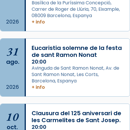
Basílica de la Puríssima Concepció,
View on Facebook
·
Share
Carrer de Roger de Llúria, 70, Eixample,
08009 Barcelona, Espanya
2026
+ info
Arquebisbat de Barcelona
2 weeks ago
Jaume, fill de Zebedeu, és juntament amb el
seu germà Joan i Pere un dels que
31
Eucaristia solemne de la festa
acompanyava més de prop Jesús.
de sant Ramon Nonat
ago.
20:00
Segons el llibre dels Fets (12,2) fou el primer
Avinguda de Sant Ramon Nonat, Av. de
apòstol màrtir, decapitat a Jerusalem per
Sant Ramon Nonat, Les Corts,
Herodes Agripa (vers l'any 44).
Barcelona, Espanya
2026
+ info
Patró de Galícia, després de les invasions
musulmanes fou venerat com a patró dels
Regnes castellans i més tard de tota
Espanya.
10
Clausura del 125 aniversari de
les Carmelites de Sant Josep.
El seu sepulcre a Compostela fou un g
oct.
20:00
...
Ver más