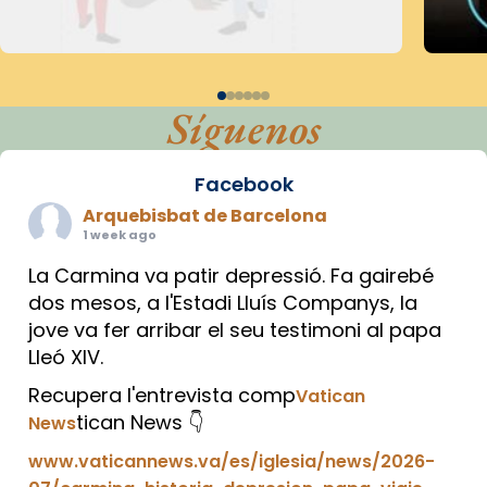
Síguenos
Facebook
Arquebisbat de Barcelona
1 week ago
La Carmina va patir depressió. Fa gairebé
dos mesos, a l'Estadi Lluís Companys, la
jove va fer arribar el seu testimoni al papa
Lleó XIV.
Recupera l'entrevista comp
Vatican
tican News 👇
News
www.vaticannews.va/es/iglesia/news/2026-