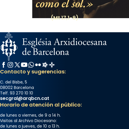
como el sol.
(Mt 17,1-9)
Facebook
Instagram
X / Twitter
YouTube
WhatsApp
Flickr
Radio Estel
Catalunya Cristiana
Contacto y sugerencias:
C. del Bisbe, 5
08002 Barcelona
Telf. 93 270 10 10
secgral@arqbcn.cat
Horario de atención al público:
de lunes a viernes, de 9 a 14 h.
Visitas al Archivo Diocesano:
de lunes a jueves, de 10 a 13 h.