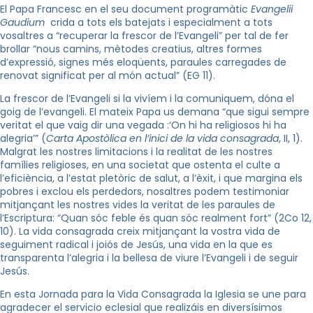
El Papa Francesc en el seu document programàtic
Evangelii
Gaudium
crida a tots els batejats i especialment a tots
vosaltres a “recuperar la frescor de l’Evangeli” per tal de fer
brollar “nous camins, mètodes creatius, altres formes
d’expressió, signes més eloqüents, paraules carregades de
renovat significat per al món actual” (EG 11).
La frescor de l’Evangeli si la vivíem i la comuniquem, dóna el
goig de l’evangeli. El mateix Papa us demana “que sigui sempre
veritat el que vaig dir una vegada :‘On hi ha religiosos hi ha
alegria’” (
Carta Apostòlica en l’inici de la vida consagrada
, II, 1).
Malgrat les nostres limitacions i la realitat de les nostres
famílies religioses, en una societat que ostenta el culte a
l’eficiència, a l’estat pletòric de salut, a l’èxit, i que margina els
pobres i exclou els perdedors, nosaltres podem testimoniar
mitjançant les nostres vides la veritat de les paraules de
l’Escriptura: “Quan sóc feble és quan sóc realment fort” (2Co 12,
10). La vida consagrada creix mitjançant la vostra vida de
seguiment radical i joiós de Jesús, una vida en la que es
transparenta l’alegria i la bellesa de viure l’Evangeli i de seguir
Jesús.
En esta Jornada para la Vida Consagrada la Iglesia se une para
agradecer el servicio eclesial que realizáis en diversísimos