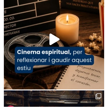
Arquebisbat de Barcelona
is at Catedral
de Barcelona.
1 week ago
Aquest dilluns, 27 de juliol, ha tingut lloc la
missa d’acció de gràcies en agraïment al
comitè organitzador de la visita apostòlica
del Sant Pare Lleó XIV a Barcelona, i als
col·laboradors, a la Catedral de Barcelona.
L’arquebisbe de Barcelona, el cardenal Joan
Josep Omella, ha presidit la missa i l’ha
concelebrat el bisbe auxiliar de Barcelona,
Mons. David Abadías.
📸 Dr. G. Simón
Foto
View on Facebook
·
Share