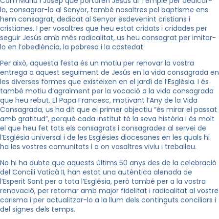
Com Maria i Josep que portaren Jesús al Temple per dedicar-
lo, consagrar-lo al Senyor, també nosaltres pel baptisme ens
hem consagrat, dedicat al Senyor esdevenint cristians i
cristianes. I per vosaltres que heu estat cridats i cridades per
seguir Jesús amb més radicalitat, us heu consagrat per imitar-
lo en l’obediència, la pobresa i la castedat.
Per això, aquesta festa és un motiu per renovar la vostra
entrega a aquest seguiment de Jesús en la vida consagrada en
les diverses formes que existeixen en el jardí de l’Església. I és
també motiu d’agraïment per la vocació a la vida consagrada
que heu rebut. El Papa Francesc, motivant l’Any de la Vida
Consagrada, us ha dit que el primer objectiu “és mirar el passat
amb gratitud”, perquè cada institut té la seva història i és molt
el que heu fet tots els consagrats i consagrades al servei de
l’Església universal i de les Esglésies diocesanes en les quals hi
ha les vostres comunitats i a on vosaltres viviu i treballeu.
No hi ha dubte que aquests últims 50 anys des de la celebració
del Concili Vaticà II, han estat una autèntica alenada de
l’Esperit Sant per a tota l’Església, però també per a la vostra
renovació, per retornar amb major fidelitat i radicalitat al vostre
carisma i per actualitzar-lo a la llum dels continguts conciliars i
del signes dels temps.