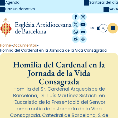
Agenda
Santoral del día
SAVA
Haz un donativo
Facebook
Instagram
X / Twitter
YouTube
ES
Me
Buscar
WhatsApp
Flickr
Radio Estel
Catalunya Cristi
Home
Documentos
Homilia del Cardenal en la Jornada de la Vida Consagrada
Homilia del Cardenal en la
Jornada de la Vida
Consagrada
Homilia del Sr. Cardenal Arquebisbe de
Barcelona, Dr. Lluís Martínez Sistach, en
l’Eucaristia de la Presentació del Senyor
amb motiu de la Jornada de la Vida
Consagrada. Catedral de Barcelona, 2 de