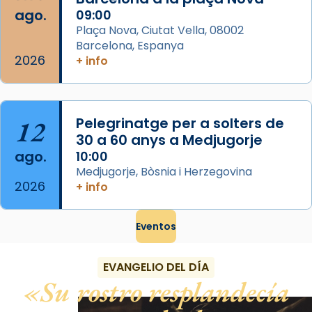
ago.
09:00
Plaça Nova, Ciutat Vella, 08002
Barcelona, Espanya
2026
+ info
12
Pelegrinatge per a solters de
30 a 60 anys a Medjugorje
ago.
10:00
Medjugorje, Bòsnia i Herzegovina
2026
+ info
Eventos
EVANGELIO DEL DÍA
Su rostro resplandecía