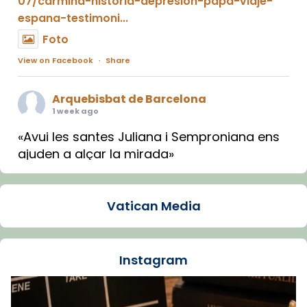
07/carmina-historia-depresion-papa-viaje-
espana-testimoni...
Foto
View on Facebook
·
Share
Arquebisbat de Barcelona
1 week ago
«Avui les santes Juliana i Semproniana ens
ajuden a alçar la mirada»
Mons. Sergi Gordo, bisbe de Tortosa, ha
presidit aquest 27 de juliol la missa de Les
Vatican Media
Santes de Mataró.
🔗
tinyurl.com/cvu5jmbk
📸 J. Merino
Instagram
Foto
View on Facebook
·
Share