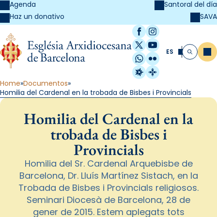
Agenda
Santoral del día
SAVA
Haz un donativo
Facebook
Instagram
X / Twitter
YouTube
ES
Me
Buscar
WhatsApp
Flickr
Radio Estel
Catalunya Cristi
Home
Documentos
Homilia del Cardenal en la trobada de Bisbes i Provincials
Homilia del Cardenal en la
trobada de Bisbes i
Provincials
Homilia del Sr. Cardenal Arquebisbe de
Barcelona, Dr. Lluís Martínez Sistach, en la
Trobada de Bisbes i Provincials religiosos.
Seminari Diocesà de Barcelona, 28 de
gener de 2015. Estem aplegats tots