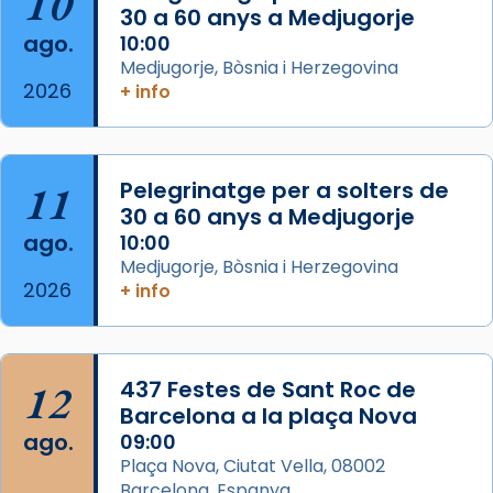
10
30 a 60 anys a Medjugorje
Arquebisbat de Barcelona
ago.
10:00
2 weeks ago
Medjugorje, Bòsnia i Herzegovina
2026
Memòria de les santes Juliana i
+ info
Semproniana, verges i màrtirs.
Acompanyant la història de sant Cugat, a
partir de l’Edat Mitjana sorgeix la tradició
11
Pelegrinatge per a solters de
que les santes Juliana (“relatiu a Júlia”) i
30 a 60 anys a Medjugorje
Semproniana (“relatiu a Semprònia =
ago.
10:00
eterna”) són deixebles seves. I l’any 1667, el
Medjugorje, Bòsnia i Herzegovina
2026
+ info
frare Joan Gaspar Roig, afirma en una obra
que les santes són filles de l’antiga Iluro.
Mataró en reivindicarà les relíq
...
Ver más
12
437 Festes de Sant Roc de
Foto
Barcelona a la plaça Nova
ago.
09:00
View on Facebook
·
Share
Plaça Nova, Ciutat Vella, 08002
Barcelona, Espanya