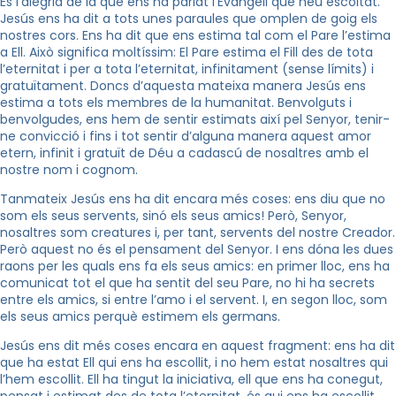
És l’alegria de la que ens ha parlat l’Evangeli que heu escoltat.
Jesús ens ha dit a tots unes paraules que omplen de goig els
nostres cors. Ens ha dit que ens estima tal com el Pare l’estima
a Ell. Això significa moltíssim: El Pare estima el Fill des de tota
l’eternitat i per a tota l’eternitat, infinitament (sense límits) i
gratuïtament. Doncs d’aquesta mateixa manera Jesús ens
estima a tots els membres de la humanitat. Benvolguts i
benvolgudes, ens hem de sentir estimats així pel Senyor, tenir-
ne convicció i fins i tot sentir d’alguna manera aquest amor
etern, infinit i gratuït de Déu a cadascú de nosaltres amb el
nostre nom i cognom.
Tanmateix Jesús ens ha dit encara més coses: ens diu que no
som els seus servents, sinó els seus amics! Però, Senyor,
nosaltres som creatures i, per tant, servents del nostre Creador.
Però aquest no és el pensament del Senyor. I ens dóna les dues
raons per les quals ens fa els seus amics: en primer lloc, ens ha
comunicat tot el que ha sentit del seu Pare, no hi ha secrets
entre els amics, si entre l’amo i el servent. I, en segon lloc, som
els seus amics perquè estimem els germans.
Jesús ens dit més coses encara en aquest fragment: ens ha dit
que ha estat Ell qui ens ha escollit, i no hem estat nosaltres qui
l’hem escollit. Ell ha tingut la iniciativa, ell que ens ha conegut,
pensat i estimat des de tota l’eternitat, és qui ens ha escollit.