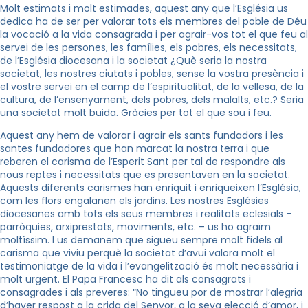
Molt estimats i molt estimades, aquest any que l’Església us
dedica ha de ser per valorar tots els membres del poble de Déu
la vocació a la vida consagrada i per agrair-vos tot el que feu al
servei de les persones, les famílies, els pobres, els necessitats,
de l’Església diocesana i la societat ¿Què seria la nostra
societat, les nostres ciutats i pobles, sense la vostra presència i
el vostre servei en el camp de l’espiritualitat, de la vellesa, de la
cultura, de l’ensenyament, dels pobres, dels malalts, etc.? Seria
una societat molt buida. Gràcies per tot el que sou i feu.
Aquest any hem de valorar i agrair els sants fundadors i les
santes fundadores que han marcat la nostra terra i que
reberen el carisma de l’Esperit Sant per tal de respondre als
nous reptes i necessitats que es presentaven en la societat.
Aquests diferents carismes han enriquit i enriqueixen l’Església,
com les flors engalanen els jardins. Les nostres Esglésies
diocesanes amb tots els seus membres i realitats eclesials –
parròquies, arxiprestats, moviments, etc. – us ho agraïm
moltíssim. I us demanem que sigueu sempre molt fidels al
carisma que viviu perquè la societat d’avui valora molt el
testimoniatge de la vida i l’evangelització és molt necessària i
molt urgent. El Papa Francesc ha dit als consagrats i
consagrades i als preveres: “No tingueu por de mostrar l’alegria
d’haver respost a la crida del Senyor, a la seva elecció d’amor, i