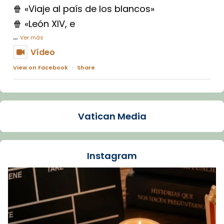
🍿 «Viaje al país de los blancos»
🍿 «León XIV, e
...
Ver más
Vídeo
View on Facebook
·
Share
Arquebisbat de Barcelona
1 week ago
Vatican Media
La Carmina va patir depressió. Fa gairebé
dos mesos, a l'Estadi Lluís Companys, la
jove va fer arribar el seu testimoni al papa
Instagram
Lleó XIV.
Recupera l'entrevista comp
Vatican
tican News 👇
News
www.vaticannews.va/es/iglesia/news/2026-
07/carmina-historia-depresion-papa-viaje-