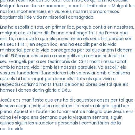
Malgrat les nostres mancances, pecats i limitacions. Malgrat les
nostres incoherències en viure els nostres compromisos
baptismals i de vida ministerial i consagrada.
Ens ha escollit a tots, en primer lloc, perquè confia en nosaltres,
malgrat el que hem dit. És una confiança fruit de l’amor que
ens té, més que la que els pares tenen els seus fills perquè són
els seus fills. I, en segon lloc, ens ha escollit per a la vida
ministerial, per a la vida consagrada per tal que anem i donem
fruit. El Senyor ens envia a evangelitzar, a anunciar Jesús i el
seu Evangeli, per a ser testimonis del Crist mort i ressuscitat
amb la nostra vida i amb les nostres paraules. Va escollir els
vostres fundadors i fundadores i els va enviar amb el carisma
que els hi ha atorgat per donar ells i tots els que viviu el
respectiu carisma molts fruits de bones obres per tal que els
homes i dones donin glòria a Déu.
Jesús ens manifesta que ens ha dit aquestes coses per tal que
la seva alegria estigui en nosaltres i la nostra alegria sigui ben
plena. Aquest és l’autèntic fonament de l’alegria que Jesús ens
dóna i el Papa ens demana que la visquem sempre, siguin
quines siguin les situacions personals i comunitàries de la
nostra vida.