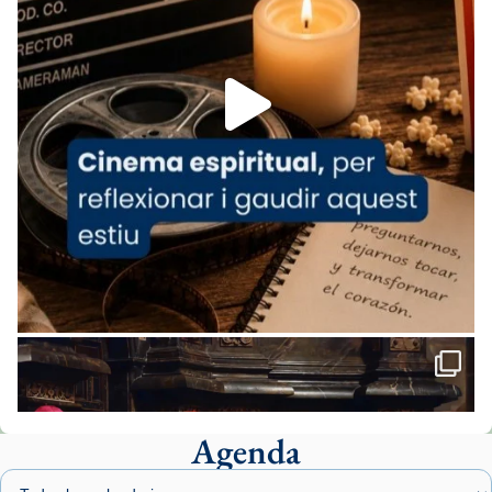
espana-testimoni...
Foto
View on Facebook
·
Share
Arquebisbat de Barcelona
1 week ago
«Avui les santes Juliana i Semproniana ens
ajuden a alçar la mirada»
Mons. Sergi Gordo, bisbe de Tortosa, ha
presidit aquest 27 de juliol la missa de Les
Santes de Mataró.
🔗
tinyurl.com/cvu5jmbk
📸 J. Merino
Agenda
Foto
View on Facebook
·
Share