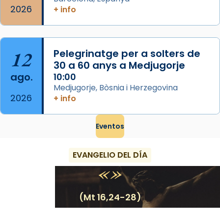
2026
+ info
12
Pelegrinatge per a solters de
30 a 60 anys a Medjugorje
ago.
10:00
Medjugorje, Bòsnia i Herzegovina
2026
+ info
Eventos
EVANGELIO DEL DÍA
(Mt 16,24-28)