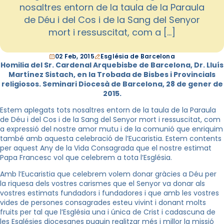
nosaltres entorn de la taula de la Paraula
de Déu i del Cos i de la Sang del Senyor
mort i ressuscitat, com a […]
02 Feb, 2015
Església de Barcelona
Homilia del Sr. Cardenal Arquebisbe de Barcelona, Dr. Lluís
Martínez Sistach, en la Trobada de Bisbes i Provincials
religiosos. Seminari Diocesà de Barcelona, 28 de gener de
2015.
Estem aplegats tots nosaltres entorn de la taula de la Paraula
de Déu i del Cos i de la Sang del Senyor mort i ressuscitat, com
a expressió del nostre amor mutu i de la comunió que enriquim
també amb aquesta celebració de l’Eucaristia. Estem contents
per aquest Any de la Vida Consagrada que el nostre estimat
Papa Francesc vol que celebrem a tota l’Església.
Amb l’Eucaristia que celebrem volem donar gràcies a Déu per
la riquesa dels vostres carismes que el Senyor va donar als
vostres estimats fundadors i fundadores i que amb les vostres
vides de persones consagrades esteu vivint i donant molts
fruits per tal que l’Església una i única de Crist i cadascuna de
les Esglésies diocesanes puguin realitzar més i millor la missió