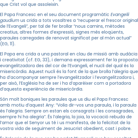
que Crist vol que assoleixin.
El Papa Francesc en el seu document programàtic
Evangelii
gaudium
us crida a tots vosaltres a “recuperar el frescor original
de l’Evangeli”, per tal de fer brollar “nous camins, mètodes
creatius, altres formes d’expressió, signes més eloqüents,
paraules carregades de renovat significat per al món actual”
(EG, 11).
El Papa ens crida a una pastoral en clau de missió amb audàcia
i creativitat (cf. EG, 33), i demana expressament fer la proposta
evangelitzadora des del cor de l’Evangeli, el nucli del qual és la
misericòrdia. Aquest nucli és la font de la que brolla l’alegria que
ha d’acompanyar sempre l’evangelitzador i l’evangelitzadora i,
per això, l’Església ha de ser i ha d’aparèixer com a portadora
d’aquesta experiència de misericòrdia.
Són molt boniques les paraules que us diu el Papa Francesc
amb motiu d’aquest Any: “Volia dir-vos una paraula, i la paraula
és l’alegria. Sempre on estan els consagrats i les consagrades,
sempre hi ha alegria”. És l’alegria, la joia, la vocació rebuda de
l’amor que el Senyor us té i us manifesta, de la felicitat de la
vostra vida de seguiment de Jesucrist obedient, cast i pobre.