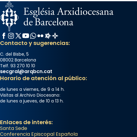
Facebook
Instagram
X / Twitter
YouTube
WhatsApp
Flickr
Radio Estel
Catalunya Cristiana
Contacto y sugerencias:
C. del Bisbe, 5
08002 Barcelona
Telf. 93 270 10 10
secgral@arqbcn.cat
Horario de atención al público:
de lunes a viernes, de 9 a 14 h.
Visitas al Archivo Diocesano:
de lunes a jueves, de 10 a 13 h.
Enlaces de interés:
Santa Sede
Conferencia Episcopal Española