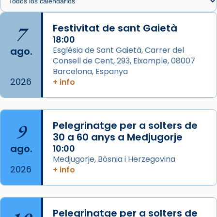
Arquebisbat de Barcelona
is at Catedral
7
Festivitat de sant Gaietà
de Barcelona.
2 weeks ago
18:00
ago.
Església de Sant Gaietà, Carrer del
Aquest dilluns, 27 de juliol, ha tingut lloc la
Consell de Cent, 293, Eixample, 08007
missa d’acció de gràcies en agraïment al
Barcelona, Espanya
comitè organitzador de la visita apostòlica
2026
+ info
del Sant Pare Lleó XIV a Barcelona, i als
col·laboradors, a la Catedral de Barcelona.
L’arquebisbe de Barcelona, el cardenal Joan
9
Pelegrinatge per a solters de
Josep Omella, ha presidit la missa i l’ha
30 a 60 anys a Medjugorje
concelebrat el bisbe auxiliar de Barcelona,
ago.
10:00
Mons. David Abadías.
Medjugorje, Bòsnia i Herzegovina
2026
+ info
📸 Dr. G. Simón
Foto
View on Facebook
·
Share
Pelegrinatge per a solters de