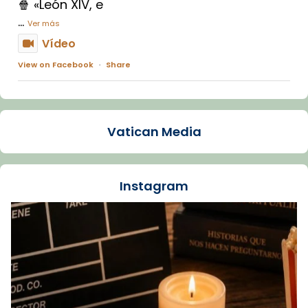
🍿 «León XIV, e
...
Ver más
Vídeo
View on Facebook
·
Share
Arquebisbat de Barcelona
1 week ago
Vatican Media
La Carmina va patir depressió. Fa gairebé
dos mesos, a l'Estadi Lluís Companys, la
jove va fer arribar el seu testimoni al papa
Instagram
Lleó XIV.
Recupera l'entrevista comp
Vatican
tican News 👇
News
www.vaticannews.va/es/iglesia/news/2026-
07/carmina-historia-depresion-papa-viaje-
espana-testimoni...