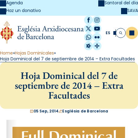
Agenda
Santoral del día
SAVA
Haz un donativo
Facebook
Instagram
X / Twitter
YouTube
ES
Me
Buscar
WhatsApp
Flickr
Radio Estel
Catalunya Cristi
Home
Hojas Dominicales
Hoja Dominical del 7 de septiembre de 2014 – Extra Facultades
Hoja Dominical del 7 de
septiembre de 2014 – Extra
Facultades
05 Sep, 2014
Església de Barcelona