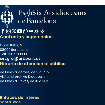
2 weeks ago
Memòria de les santes Juliana i
Semproniana, verges i màrtirs.
Acompanyant la història de sant Cugat, a
partir de l’Edat Mitjana sorgeix la tradició
Facebook
Instagram
X / Twitter
YouTube
WhatsApp
Flickr
Radio Estel
Catalunya Cristiana
que les santes Juliana (“relatiu a Júlia”) i
Contacto y sugerencias:
Semproniana (“relatiu a Semprònia =
C. del Bisbe, 5
eterna”) són deixebles seves. I l’any 1667, el
08002 Barcelona
frare Joan Gaspar Roig, afirma en una obra
Telf. 93 270 10 10
secgral@arqbcn.cat
que les santes són filles de l’antiga Iluro.
Horario de atención al público:
Mataró en reivindicarà les relíq
...
Ver más
de lunes a viernes, de 9 a 14 h.
Visitas al Archivo Diocesano:
Foto
de lunes a jueves, de 10 a 13 h.
View on Facebook
·
Share
Enlaces de interés:
Santa Sede