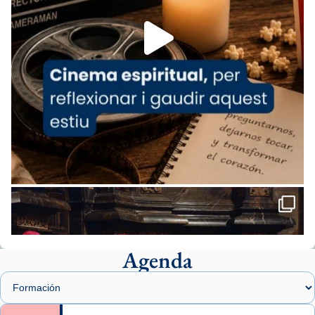
Foto
View on Facebook
·
Share
Arquebisbat de Barcelona
2 weeks ago
«Avui les santes Juliana i Semproniana ens
ajuden a alçar la mirada»
Mons. Sergi Gordo, bisbe de Tortosa, ha
presidit aquest 27 de juliol la missa de Les
Santes de Mataró.
🔗
tinyurl.com/cvu5jmbk
📸 J. Merino
Agenda
Foto
View on Facebook
·
Share