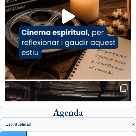
Foto
View on Facebook
·
Share
Arquebisbat de Barcelona
2 weeks ago
«Avui les santes Juliana i Semproniana ens
ajuden a alçar la mirada»
Mons. Sergi Gordo, bisbe de Tortosa, ha
presidit aquest 27 de juliol la missa de Les
Santes de Mataró.
🔗
tinyurl.com/cvu5jmbk
📸 J. Merino
Agenda
Foto
View on Facebook
·
Share