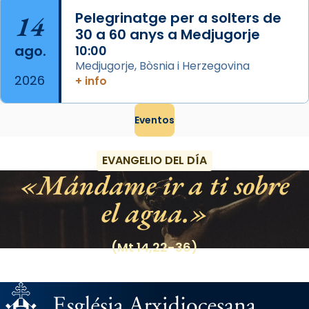
14
Pelegrinatge per a solters de
30 a 60 anys a Medjugorje
ago.
10:00
Medjugorje, Bòsnia i Herzegovina
2026
+ info
Eventos
EVANGELIO DEL DÍA
Mándame ir a ti sobre
el agua.
(Mt 14,22-36)