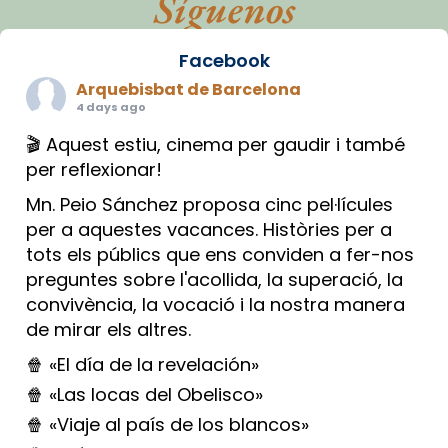
Síguenos
Facebook
Arquebisbat de Barcelona
4 days ago
🎬 Aquest estiu, cinema per gaudir i també
per reflexionar!
Mn. Peio Sánchez proposa cinc pel·lícules
per a aquestes vacances. Històries per a
tots els públics que ens conviden a fer-nos
preguntes sobre l'acollida, la superació, la
convivència, la vocació i la nostra manera
de mirar els altres.
🍿 «El día de la revelación»
🍿 «Las locas del Obelisco»
🍿 «Viaje al país de los blancos»