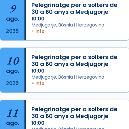
Arquebisbat de Barcelona
is at Catedral
9
Pelegrinatge per a solters de
de Barcelona.
30 a 60 anys a Medjugorje
2 weeks ago
ago.
10:00
Aquest dilluns, 27 de juliol, ha tingut lloc la
Medjugorje, Bòsnia i Herzegovina
missa d’acció de gràcies en agraïment al
2026
+ info
comitè organitzador de la visita apostòlica
del Sant Pare Lleó XIV a Barcelona, i als
col·laboradors, a la Catedral de Barcelona.
10
Pelegrinatge per a solters de
L’arquebisbe de Barcelona, el cardenal Joan
30 a 60 anys a Medjugorje
Josep Omella, ha presidit la missa i l’ha
ago.
10:00
concelebrat el bisbe auxiliar de Barcelona,
Medjugorje, Bòsnia i Herzegovina
Mons. David Abadías.
2026
+ info
📸 Dr. G. Simón
Foto
11
Pelegrinatge per a solters de
View on Facebook
·
Share
30 a 60 anys a Medjugorje
ago.
10:00
Arquebisbat de Barcelona