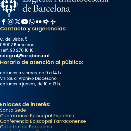
Facebook
Instagram
X / Twitter
YouTube
WhatsApp
Flickr
Radio Estel
Catalunya Cristiana
Contacto y sugerencias:
C. del Bisbe, 5
08002 Barcelona
Telf. 93 270 10 10
secgral@arqbcn.cat
Horario de atención al público:
de lunes a viernes, de 9 a 14 h.
Visitas al Archivo Diocesano:
de lunes a jueves, de 10 a 13 h.
Enlaces de interés:
Santa Sede
Conferencia Episcopal Española
Conferencia Episcopal Tarraconense
Catedral de Barcelona