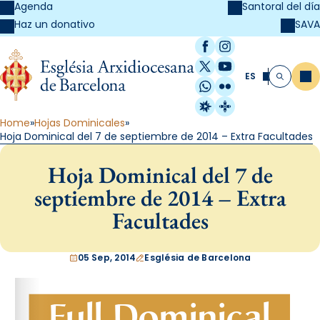
Agenda
Santoral del día
SAVA
Haz un donativo
Facebook
Instagram
X / Twitter
YouTube
ES
Me
Buscar
WhatsApp
Flickr
Radio Estel
Catalunya Cristi
Home
Hojas Dominicales
Hoja Dominical del 7 de septiembre de 2014 – Extra Facultades
Hoja Dominical del 7 de
septiembre de 2014 – Extra
Facultades
05 Sep, 2014
Església de Barcelona