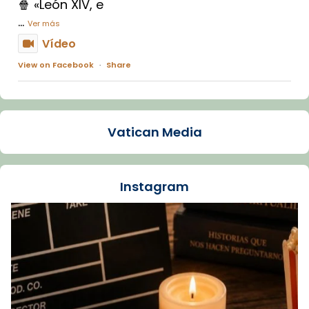
🍿 «León XIV, e
...
Ver más
Vídeo
View on Facebook
·
Share
Arquebisbat de Barcelona
1 week ago
Vatican Media
La Carmina va patir depressió. Fa gairebé
dos mesos, a l'Estadi Lluís Companys, la
jove va fer arribar el seu testimoni al papa
Instagram
Lleó XIV.
Recupera l'entrevista comp
Vatican
tican News 👇
News
www.vaticannews.va/es/iglesia/news/2026-
07/carmina-historia-depresion-papa-viaje-
espana-testimoni...