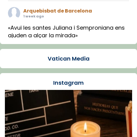
Arquebisbat de Barcelona
1 week ago
«Avui les santes Juliana i Semproniana ens
ajuden a alçar la mirada»
Mons. Sergi Gordo, bisbe de Tortosa, ha
presidit aquest 27 de juliol la missa de Les
Vatican Media
Santes de Mataró.
🔗
tinyurl.com/cvu5jmbk
📸 J. Merino
Instagram
Foto
View on Facebook
·
Share
Arquebisbat de Barcelona
is at Catedral
de Barcelona.
1 week ago