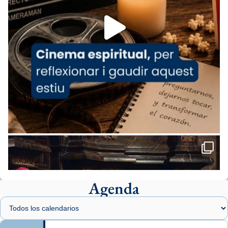
Aquest dilluns, 27 de juliol, ha tingut lloc la
missa d’acció de gràcies en agraïment al
comitè organitzador de la visita apostòlica
del Sant Pare Lleó XIV a Barcelona, i als
col·laboradors, a la Catedral de Barcelona.
L’arquebisbe de Barcelona, el cardenal Joan
Josep Omella, ha presidit la missa i l’ha
concelebrat el bisbe auxiliar de Barcelona,
Mons. David Abadías.
📸 Dr. G. Simón
Foto
View on Facebook
·
Share
Agenda
Arquebisbat de Barcelona
1 week ago
Memòria de les santes Juliana i