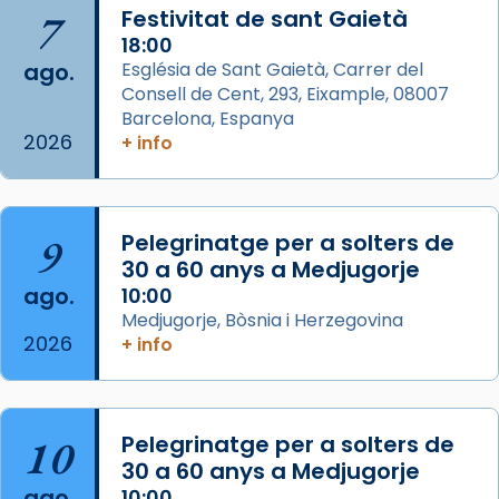
Semproniana, verges i màrtirs.
7
Festivitat de sant Gaietà
Acompanyant la història de sant Cugat, a
18:00
ago.
Església de Sant Gaietà, Carrer del
partir de l’Edat Mitjana sorgeix la tradició
Consell de Cent, 293, Eixample, 08007
que les santes Juliana (“relatiu a Júlia”) i
Barcelona, Espanya
Semproniana (“relatiu a Semprònia =
2026
+ info
eterna”) són deixebles seves. I l’any 1667, el
frare Joan Gaspar Roig, afirma en una obra
que les santes són filles de l’antiga Iluro.
Mataró en reivindicarà les relíq
9
Pelegrinatge per a solters de
...
30 a 60 anys a Medjugorje
Ver más
ago.
10:00
Foto
Medjugorje, Bòsnia i Herzegovina
View on Facebook
·
Share
2026
+ info
Arquebisbat de Barcelona
2 weeks ago
10
Pelegrinatge per a solters de
Jaume, fill de Zebedeu, és juntament amb el
30 a 60 anys a Medjugorje
seu germà Joan i Pere un dels que
ago.
10:00