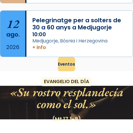
12
Pelegrinatge per a solters de
30 a 60 anys a Medjugorje
ago.
10:00
Medjugorje, Bòsnia i Herzegovina
2026
+ info
Eventos
EVANGELIO DEL DÍA
Su rostro resplandecía
como el sol.
(Mt 17,1-9)