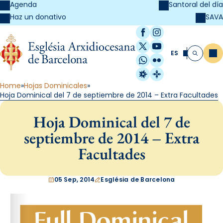
Agenda
Santoral del día
SAVA
Haz un donativo
Facebook
Instagram
X / Twitter
YouTube
ES
Me
Buscar
WhatsApp
Flickr
Radio Estel
Catalunya Cristi
Home
Hojas Dominicales
Hoja Dominical del 7 de septiembre de 2014 – Extra Facultades
Hoja Dominical del 7 de
septiembre de 2014 – Extra
Facultades
05 Sep, 2014
Església de Barcelona