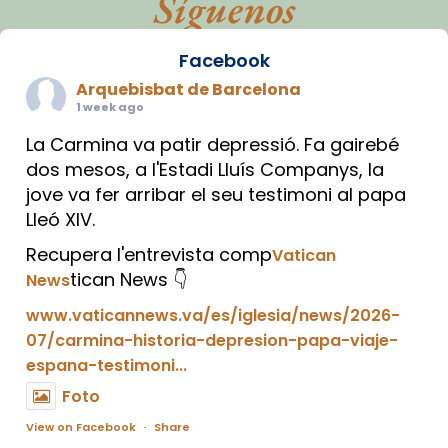
Síguenos
Facebook
Arquebisbat de Barcelona
1 week ago
La Carmina va patir depressió. Fa gairebé
dos mesos, a l'Estadi Lluís Companys, la
jove va fer arribar el seu testimoni al papa
Lleó XIV.
Recupera l'entrevista comp
Vatican
tican News 👇
News
www.vaticannews.va/es/iglesia/news/2026-
07/carmina-historia-depresion-papa-viaje-
espana-testimoni...
Foto
View on Facebook
·
Share