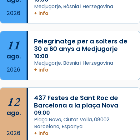
acompanyava més de prop Jesús.
Medjugorje, Bòsnia i Herzegovina
2026
+ info
Segons el llibre dels Fets (12,2) fou el primer
apòstol màrtir, decapitat a Jerusalem per
Herodes Agripa (vers l'any 44).
11
Pelegrinatge per a solters de
Patró de Galícia, després de les invasions
30 a 60 anys a Medjugorje
musulmanes fou venerat com a patró dels
ago.
10:00
Regnes castellans i més tard de tota
Medjugorje, Bòsnia i Herzegovina
Espanya.
2026
+ info
El seu sepulcre a Compostela fou un g
...
Ver más
Foto
12
437 Festes de Sant Roc de
Barcelona a la plaça Nova
View on Facebook
·
Share
ago.
09:00
Plaça Nova, Ciutat Vella, 08002
Barcelona, Espanya
2026
+ info