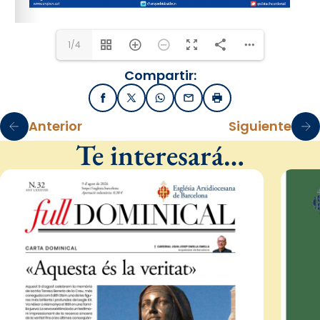
1/4
Compartir:
Facebook
X / Twitter
WhatsApp
Email
Imprimir
Anterior
Siguiente
Te interesará…