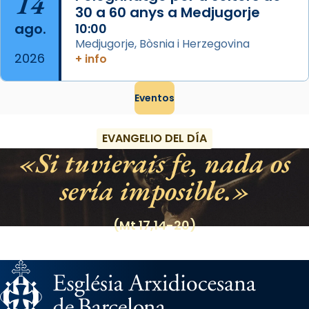
14
30 a 60 anys a Medjugorje
ago.
10:00
Medjugorje, Bòsnia i Herzegovina
2026
+ info
Eventos
EVANGELIO DEL DÍA
Si tuvierais fe, nada os
sería imposible.
(Mt 17,14-20)