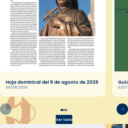
Hoja dominical del 9 de agosto de 2026
Guía
04/08/2026
31/0
Ver todo