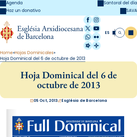
Agenda
Santoral del día
SAVA
Haz un donativo
Facebook
Instagram
X / Twitter
YouTube
ES
Me
Buscar
WhatsApp
Flickr
Radio Estel
Catalunya Cristi
Home
Hojas Dominicales
Hoja Dominical del 6 de octubre de 2013
Hoja Dominical del 6 de
octubre de 2013
05 Oct, 2013
Església de Barcelona