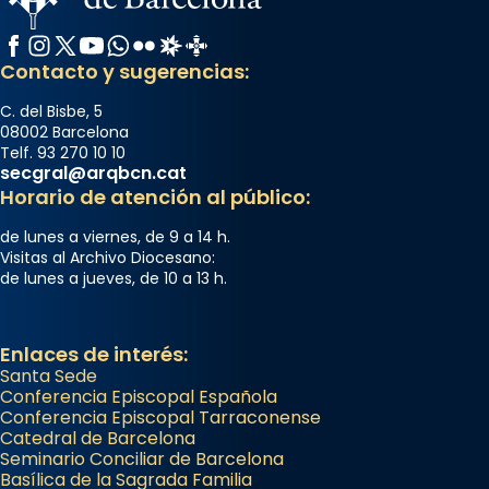
Facebook
Instagram
X / Twitter
YouTube
WhatsApp
Flickr
Radio Estel
Catalunya Cristiana
Contacto y sugerencias:
C. del Bisbe, 5
08002 Barcelona
Telf. 93 270 10 10
secgral@arqbcn.cat
Horario de atención al público:
de lunes a viernes, de 9 a 14 h.
Visitas al Archivo Diocesano:
de lunes a jueves, de 10 a 13 h.
Enlaces de interés:
Santa Sede
Conferencia Episcopal Española
Conferencia Episcopal Tarraconense
Catedral de Barcelona
Seminario Conciliar de Barcelona
Basílica de la Sagrada Familia