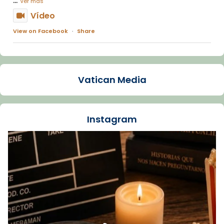
Ver más
Vídeo
View on Facebook
·
Share
Arquebisbat de Barcelona
1 week ago
Vatican Media
La Carmina va patir depressió. Fa gairebé
dos mesos, a l'Estadi Lluís Companys, la
jove va fer arribar el seu testimoni al papa
Instagram
Lleó XIV.
Recupera l'entrevista comp
Vatican
tican News 👇
News
www.vaticannews.va/es/iglesia/news/2026-
07/carmina-historia-depresion-papa-viaje-
espana-testimoni...
Foto