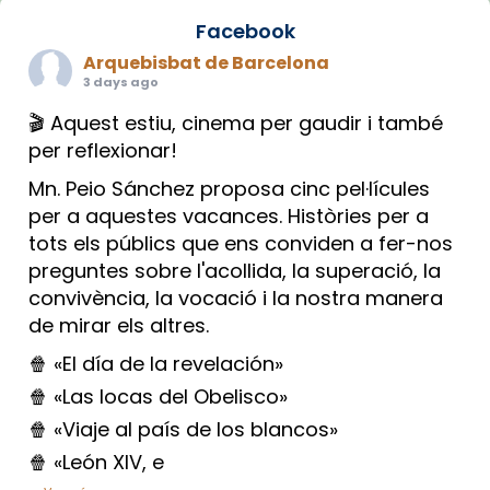
Facebook
Arquebisbat de Barcelona
3 days ago
🎬 Aquest estiu, cinema per gaudir i també
per reflexionar!
Mn. Peio Sánchez proposa cinc pel·lícules
per a aquestes vacances. Històries per a
tots els públics que ens conviden a fer-nos
preguntes sobre l'acollida, la superació, la
convivència, la vocació i la nostra manera
de mirar els altres.
🍿 «El día de la revelación»
🍿 «Las locas del Obelisco»
🍿 «Viaje al país de los blancos»
🍿 «León XIV, e
...