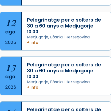
Memòria de les santes Juliana i
Semproniana, verges i màrtirs.
Acompanyant la història de sant Cugat, a
12
Pelegrinatge per a solters de
partir de l’Edat Mitjana sorgeix la tradició
30 a 60 anys a Medjugorje
que les santes Juliana (“relatiu a Júlia”) i
ago.
10:00
Semproniana (“relatiu a Semprònia =
Medjugorje, Bòsnia i Herzegovina
eterna”) són deixebles seves. I l’any 1667, el
2026
+ info
frare Joan Gaspar Roig, afirma en una obra
que les santes són filles de l’antiga Iluro.
Mataró en reivindicarà les relíq
13
Pelegrinatge per a solters de
...
Ver más
30 a 60 anys a Medjugorje
Foto
ago.
10:00
Medjugorje, Bòsnia i Herzegovina
View on Facebook
·
Share
2026
+ info
Pelegrinatge per a solters de