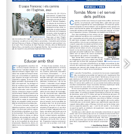
www.arqbcn.cat
 / Aportació voluntària: 0,30 