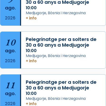
30 a 60 anys a Medjugorje
2 weeks ago
ago.
10:00
Aquest dilluns, 27 de juliol, ha tingut lloc la
Medjugorje, Bòsnia i Herzegovina
missa d’acció de gràcies en agraïment al
2026
+ info
comitè organitzador de la visita apostòlica
del Sant Pare Lleó XIV a Barcelona, i als
col·laboradors, a la Catedral de Barcelona.
10
Pelegrinatge per a solters de
L’arquebisbe de Barcelona, el cardenal Joan
30 a 60 anys a Medjugorje
Josep Omella, ha presidit la missa i l’ha
ago.
10:00
concelebrat el bisbe auxiliar de Barcelona,
Medjugorje, Bòsnia i Herzegovina
Mons. David Abadías.
2026
+ info
📸 Dr. G. Simón
Foto
11
Pelegrinatge per a solters de
View on Facebook
·
Share
30 a 60 anys a Medjugorje
ago.
10:00
Arquebisbat de Barcelona
Medjugorje, Bòsnia i Herzegovina
2 weeks ago
2026
+ info