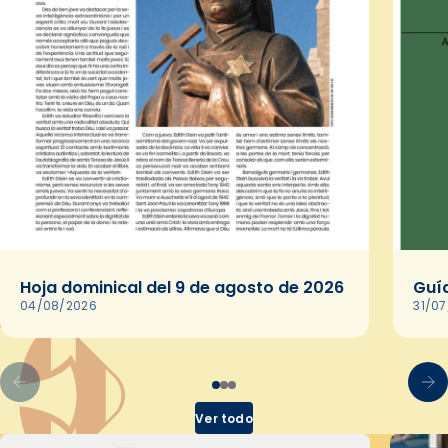
Hoja dominical del 9 de agosto de 2026
Guía
04/08/2026
31/0
Ver todo