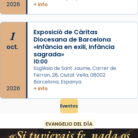
2026
+ info
1
Exposició de Càritas
Diocesana de Barcelona
oct.
«Infància en exili, infància
sagrada»
10:00
Església de Sant Jaume, Carrer de
Ferran, 28, Ciutat Vella, 08002
Barcelona, Espanya
2026
+ info
Eventos
EVANGELIO DEL DÍA
Si tuvierais fe, nada os