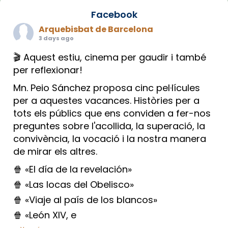
Facebook
Arquebisbat de Barcelona
3 days ago
🎬 Aquest estiu, cinema per gaudir i també
per reflexionar!
Mn. Peio Sánchez proposa cinc pel·lícules
per a aquestes vacances. Històries per a
tots els públics que ens conviden a fer-nos
preguntes sobre l'acollida, la superació, la
convivència, la vocació i la nostra manera
de mirar els altres.
🍿 «El día de la revelación»
🍿 «Las locas del Obelisco»
🍿 «Viaje al país de los blancos»
🍿 «León XIV, e
...