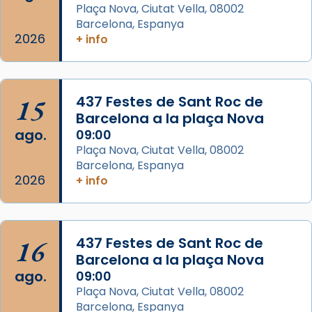
Memòria de les santes Juliana i
Plaça Nova, Ciutat Vella, 08002
Semproniana, verges i màrtirs.
Barcelona, Espanya
2026
+ info
Acompanyant la història de sant Cugat, a
partir de l’Edat Mitjana sorgeix la tradició
que les santes Juliana (“relatiu a Júlia”) i
15
Semproniana (“relatiu a Semprònia =
437 Festes de Sant Roc de
Barcelona a la plaça Nova
eterna”) són deixebles seves. I l’any 1667, el
ago.
09:00
frare Joan Gaspar Roig, afirma en una obra
Plaça Nova, Ciutat Vella, 08002
que les santes són filles de l’antiga Iluro.
Barcelona, Espanya
Mataró en reivindicarà les relíq
2026
+ info
...
Ver más
Foto
View on Facebook
·
Share
16
437 Festes de Sant Roc de
Barcelona a la plaça Nova
ago.
09:00
Plaça Nova, Ciutat Vella, 08002
Barcelona, Espanya