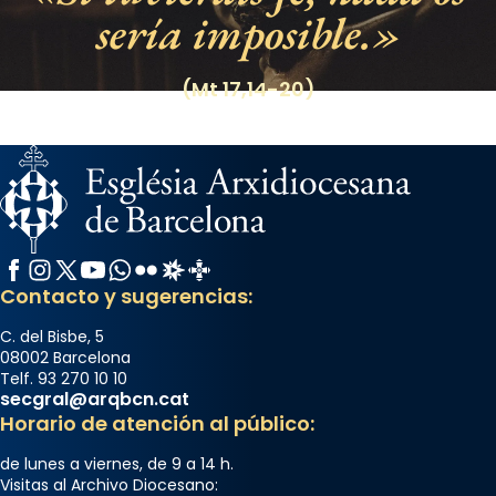
sería imposible.
(Mt 17,14-20)
Facebook
Instagram
X / Twitter
YouTube
WhatsApp
Flickr
Radio Estel
Catalunya Cristiana
Contacto y sugerencias:
C. del Bisbe, 5
08002 Barcelona
Telf. 93 270 10 10
secgral@arqbcn.cat
Horario de atención al público:
de lunes a viernes, de 9 a 14 h.
Visitas al Archivo Diocesano: