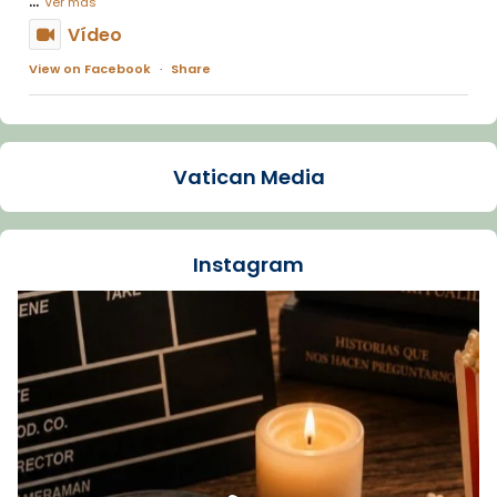
Ver más
Vídeo
View on Facebook
·
Share
Arquebisbat de Barcelona
1 week ago
Vatican Media
La Carmina va patir depressió. Fa gairebé
dos mesos, a l'Estadi Lluís Companys, la
jove va fer arribar el seu testimoni al papa
Instagram
Lleó XIV.
Recupera l'entrevista comp
Vatican
tican News 👇
News
www.vaticannews.va/es/iglesia/news/2026-
07/carmina-historia-depresion-papa-viaje-
espana-testimoni...
Foto