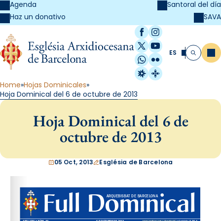
Agenda
Santoral del día
SAVA
Haz un donativo
Facebook
Instagram
X / Twitter
YouTube
ES
Me
Buscar
WhatsApp
Flickr
Radio Estel
Catalunya Cristi
Home
Hojas Dominicales
Hoja Dominical del 6 de octubre de 2013
Hoja Dominical del 6 de
octubre de 2013
05 Oct, 2013
Església de Barcelona