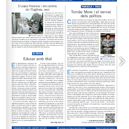
www.arqbcn.cat
 / Aportació voluntària: 0,30 