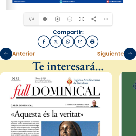
1/4
Compartir:
Facebook
X / Twitter
WhatsApp
Email
Imprimir
Anterior
Siguiente
Te interesará…