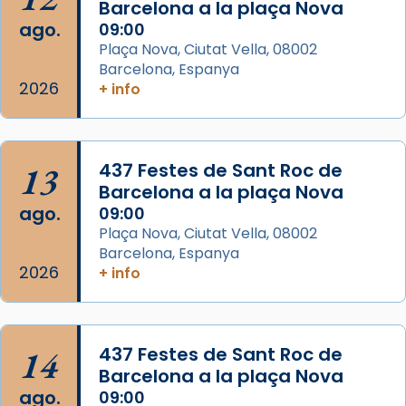
Barcelona a la plaça Nova
2 weeks ago
ago.
09:00
Aquest dilluns, 27 de juliol, ha tingut lloc la
Plaça Nova, Ciutat Vella, 08002
missa d’acció de gràcies en agraïment al
Barcelona, Espanya
comitè organitzador de la visita apostòlica
2026
+ info
del Sant Pare Lleó XIV a Barcelona, i als
col·laboradors, a la Catedral de Barcelona.
L’arquebisbe de Barcelona, el cardenal Joan
13
437 Festes de Sant Roc de
Josep Omella, ha presidit la missa i l’ha
Barcelona a la plaça Nova
concelebrat el bisbe auxiliar de Barcelona,
ago.
09:00
Mons. David Abadías.
Plaça Nova, Ciutat Vella, 08002
Barcelona, Espanya
📸 Dr. G. Simón
2026
+ info
Foto
View on Facebook
·
Share
14
437 Festes de Sant Roc de
Arquebisbat de Barcelona
Barcelona a la plaça Nova
2 weeks ago
ago.
09:00