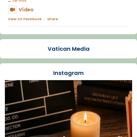
Ver más
Vídeo
View on Facebook
·
Share
Arquebisbat de Barcelona
1 week ago
Vatican Media
La Carmina va patir depressió. Fa gairebé
dos mesos, a l'Estadi Lluís Companys, la
jove va fer arribar el seu testimoni al papa
Instagram
Lleó XIV.
Recupera l'entrevista comp
Vatican
tican News 👇
News
www.vaticannews.va/es/iglesia/news/2026-
07/carmina-historia-depresion-papa-viaje-
espana-testimoni...
Foto