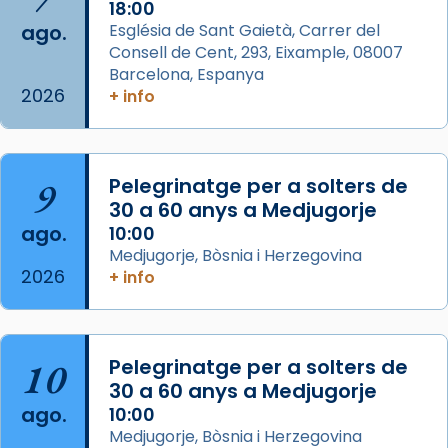
2 weeks ago
18:00
ago.
Església de Sant Gaietà, Carrer del
Aquest dilluns, 27 de juliol, ha tingut lloc la
Consell de Cent, 293, Eixample, 08007
missa d’acció de gràcies en agraïment al
Barcelona, Espanya
comitè organitzador de la visita apostòlica
2026
+ info
del Sant Pare Lleó XIV a Barcelona, i als
col·laboradors, a la Catedral de Barcelona.
L’arquebisbe de Barcelona, el cardenal Joan
9
Pelegrinatge per a solters de
Josep Omella, ha presidit la missa i l’ha
30 a 60 anys a Medjugorje
concelebrat el bisbe auxiliar de Barcelona,
ago.
10:00
Mons. David Abadías.
Medjugorje, Bòsnia i Herzegovina
2026
+ info
📸 Dr. G. Simón
Foto
View on Facebook
·
Share
10
Pelegrinatge per a solters de
30 a 60 anys a Medjugorje
Arquebisbat de Barcelona
ago.
10:00
2 weeks ago
Medjugorje, Bòsnia i Herzegovina