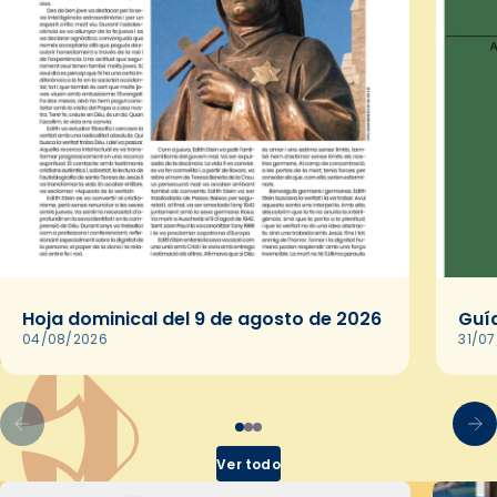
Hoja dominical del 9 de agosto de 2026
Guía
04/08/2026
31/0
Ver todo