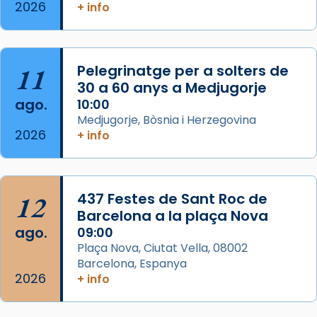
2026
Memòria de les santes Juliana i
+ info
Semproniana, verges i màrtirs.
Acompanyant la història de sant Cugat, a
partir de l’Edat Mitjana sorgeix la tradició
11
Pelegrinatge per a solters de
que les santes Juliana (“relatiu a Júlia”) i
30 a 60 anys a Medjugorje
Semproniana (“relatiu a Semprònia =
ago.
10:00
eterna”) són deixebles seves. I l’any 1667, el
Medjugorje, Bòsnia i Herzegovina
2026
+ info
frare Joan Gaspar Roig, afirma en una obra
que les santes són filles de l’antiga Iluro.
Mataró en reivindicarà les relíq
...
Ver más
12
437 Festes de Sant Roc de
Foto
Barcelona a la plaça Nova
ago.
09:00
View on Facebook
·
Share
Plaça Nova, Ciutat Vella, 08002
Barcelona, Espanya
2026
+ info