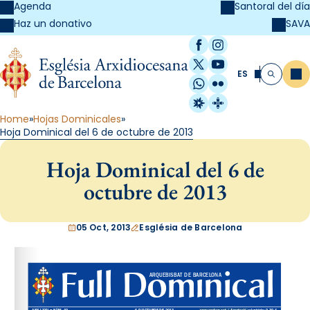
Agenda
Santoral del día
SAVA
Haz un donativo
Facebook
Instagram
X / Twitter
YouTube
ES
Me
Buscar
WhatsApp
Flickr
Radio Estel
Catalunya Cristi
Home
Hojas Dominicales
Hoja Dominical del 6 de octubre de 2013
Hoja Dominical del 6 de
octubre de 2013
05 Oct, 2013
Església de Barcelona