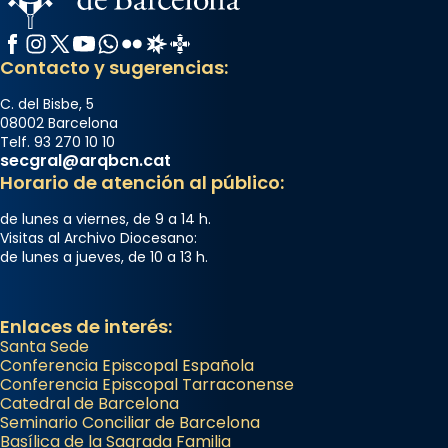
Facebook
Instagram
X / Twitter
YouTube
WhatsApp
Flickr
Radio Estel
Catalunya Cristiana
Contacto y sugerencias:
C. del Bisbe, 5
08002 Barcelona
Telf. 93 270 10 10
secgral@arqbcn.cat
Horario de atención al público:
de lunes a viernes, de 9 a 14 h.
Visitas al Archivo Diocesano:
de lunes a jueves, de 10 a 13 h.
Enlaces de interés:
Santa Sede
Conferencia Episcopal Española
Conferencia Episcopal Tarraconense
Catedral de Barcelona
Seminario Conciliar de Barcelona
Basílica de la Sagrada Familia