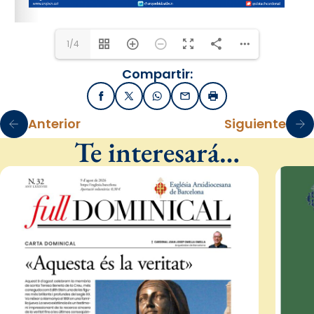
1/4
Compartir:
Facebook
X / Twitter
WhatsApp
Email
Imprimir
Anterior
Siguiente
Te interesará…