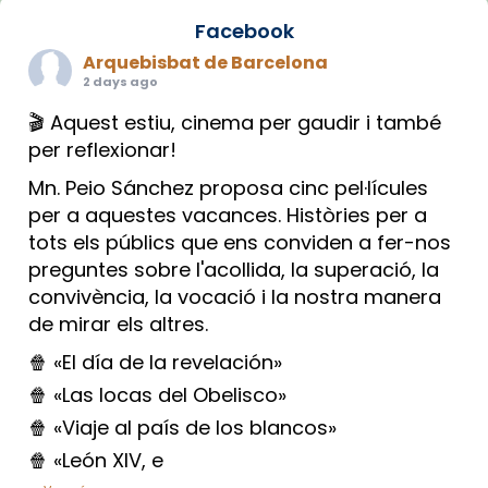
Facebook
Arquebisbat de Barcelona
2 days ago
🎬 Aquest estiu, cinema per gaudir i també
per reflexionar!
Mn. Peio Sánchez proposa cinc pel·lícules
per a aquestes vacances. Històries per a
tots els públics que ens conviden a fer-nos
preguntes sobre l'acollida, la superació, la
convivència, la vocació i la nostra manera
de mirar els altres.
🍿 «El día de la revelación»
🍿 «Las locas del Obelisco»
🍿 «Viaje al país de los blancos»
🍿 «León XIV, e
...