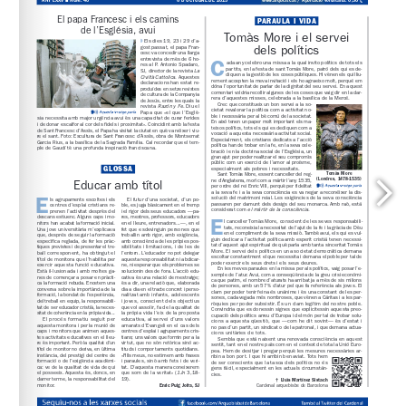
www.arqbcn.cat
 / Aportació voluntària: 0,30 