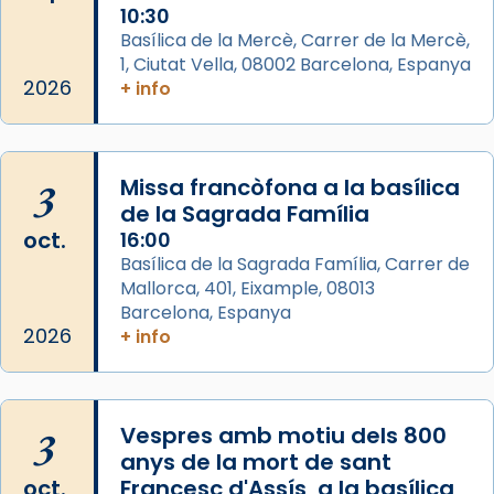
Memòria de les santes Juliana i
10:30
Semproniana, verges i màrtirs.
Basílica de la Mercè, Carrer de la Mercè,
1, Ciutat Vella, 08002 Barcelona, Espanya
Acompanyant la història de sant Cugat, a
2026
+ info
partir de l’Edat Mitjana sorgeix la tradició
que les santes Juliana (“relatiu a Júlia”) i
Semproniana (“relatiu a Semprònia =
3
Missa francòfona a la basílica
eterna”) són deixebles seves. I l’any 1667, el
de la Sagrada Família
frare Joan Gaspar Roig, afirma en una obra
oct.
16:00
que les santes són filles de l’antiga Iluro.
Basílica de la Sagrada Família, Carrer de
Mataró en reivindicarà les relíq
Mallorca, 401, Eixample, 08013
...
Ver más
Barcelona, Espanya
Foto
2026
+ info
View on Facebook
·
Share
3
Vespres amb motiu dels 800
anys de la mort de sant
oct.
Francesc d'Assís, a la basílica