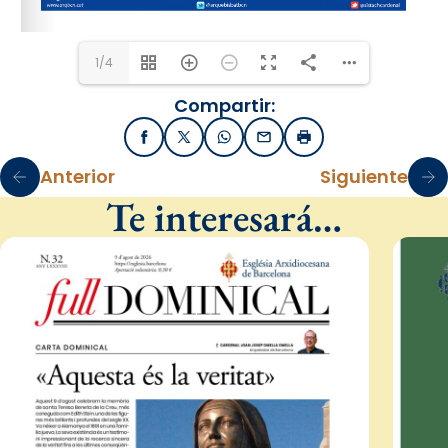
1/4
Compartir:
Facebook
X / Twitter
WhatsApp
Email
Imprimir
Anterior
Siguiente
Te interesará…