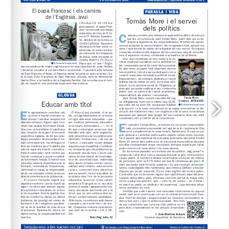
www.arqbcn.cat
 / Aportació voluntària: 0,30 