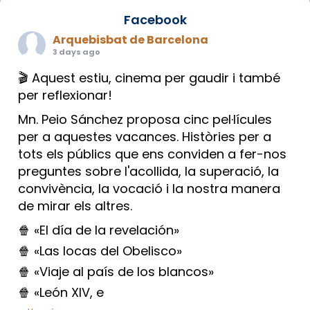
Facebook
Arquebisbat de Barcelona
3 days ago
🎬 Aquest estiu, cinema per gaudir i també
per reflexionar!
Mn. Peio Sánchez proposa cinc pel·lícules
per a aquestes vacances. Històries per a
tots els públics que ens conviden a fer-nos
preguntes sobre l'acollida, la superació, la
convivència, la vocació i la nostra manera
de mirar els altres.
🍿 «El día de la revelación»
🍿 «Las locas del Obelisco»
🍿 «Viaje al país de los blancos»
🍿 «León XIV, e
...