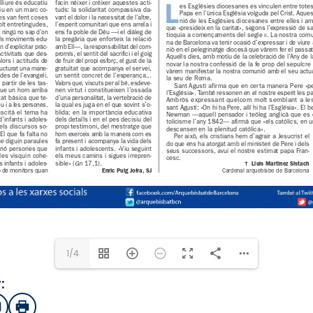
1/4
:
sApp
mail
Imprimir