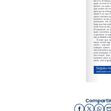
Compartir
Facebook
X / Twitter
What
E