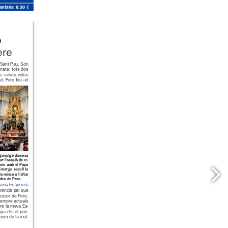
ó voluntària: 0,30 