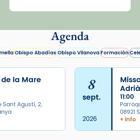
Agenda
mella
Obispo Abadías
Obispo Vilanova
Formación
Cel
i de la Mare
8
Missa
Adrià
sept.
11:00
 Sant Agustí, 2,
Parròqu
panya
08921 
2026
+ info