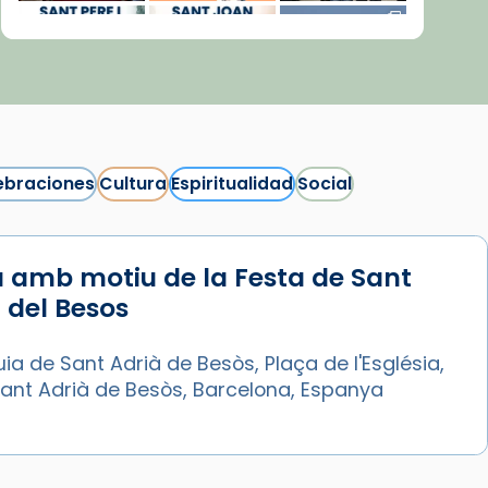
ebraciones
Cultura
Espiritualidad
Social
 amb motiu de la Festa de Sant
Síguenos en Instagram
 del Besos
Cargar más...
ia de Sant Adrià de Besòs, Plaça de l'Església,
Sant Adrià de Besòs, Barcelona, Espanya