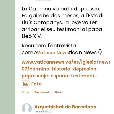
La Carmina va patir depressió.
Fa gairebé dos mesos, a l'Estadi
Lluís Companys, la jove va fer
arribar el seu testimoni al papa
Lleó XIV.
Recupera l'entrevista
comp
tican News 👇
Vatican News
www.vaticannews.va/es/iglesia/news
07/carmina-historia-depresion-
papa-viaje-espana-testimoni...
Foto
View on Facebook
·
Share
Arquebisbat de Barcelona
1 week ago