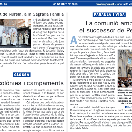
www.arqbcn.cat
 / Aportaci