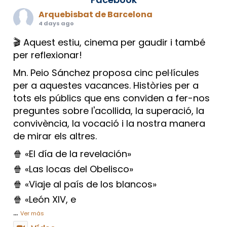
Arquebisbat de Barcelona
4 days ago
🎬 Aquest estiu, cinema per gaudir i també
per reflexionar!
Mn. Peio Sánchez proposa cinc pel·lícules
per a aquestes vacances. Històries per a
tots els públics que ens conviden a fer-nos
preguntes sobre l'acollida, la superació, la
convivència, la vocació i la nostra manera
de mirar els altres.
🍿 «El día de la revelación»
🍿 «Las locas del Obelisco»
🍿 «Viaje al país de los blancos»
🍿 «León XIV, e
...
Ver más