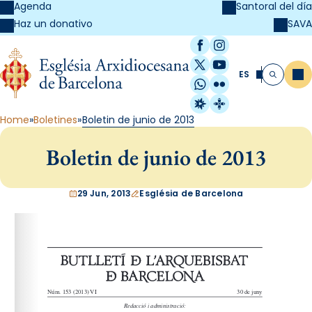
Agenda
Santoral del día
SAVA
Haz un donativo
Facebook
Instagram
X / Twitter
YouTube
ES
Me
Buscar
WhatsApp
Flickr
Radio Estel
Catalunya Cristi
Home
Boletines
Boletin de junio de 2013
Boletin de junio de 2013
29 Jun, 2013
Església de Barcelona