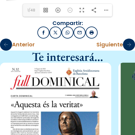
1/48
Compartir:
Facebook
X / Twitter
WhatsApp
Email
Imprimir
Anterior
Siguiente
Te interesará…