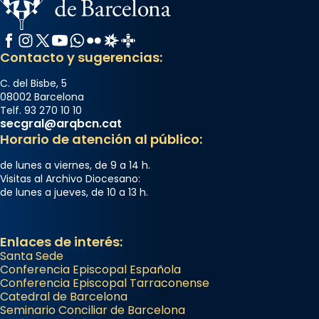
Facebook
Instagram
X / Twitter
YouTube
WhatsApp
Flickr
Radio Estel
Catalunya Cristiana
Contacto y sugerencias:
C. del Bisbe, 5
08002 Barcelona
Telf. 93 270 10 10
secgral@arqbcn.cat
Horario de atención al público:
de lunes a viernes, de 9 a 14 h.
Visitas al Archivo Diocesano:
de lunes a jueves, de 10 a 13 h.
Enlaces de interés:
Santa Sede
Conferencia Episcopal Española
Conferencia Episcopal Tarraconense
Catedral de Barcelona
Seminario Conciliar de Barcelona