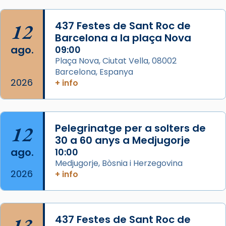
Semproniana, verges i màrtirs.
Acompanyant la història de sant Cugat, a
12
437 Festes de Sant Roc de
partir de l’Edat Mitjana sorgeix la tradició
Barcelona a la plaça Nova
que les santes Juliana (“relatiu a Júlia”) i
ago.
09:00
Semproniana (“relatiu a Semprònia =
Plaça Nova, Ciutat Vella, 08002
eterna”) són deixebles seves. I l’any 1667, el
Barcelona, Espanya
2026
frare Joan Gaspar Roig, afirma en una obra
+ info
que les santes són filles de l’antiga Iluro.
Mataró en reivindicarà les relíq
...
Ver más
12
Pelegrinatge per a solters de
Foto
30 a 60 anys a Medjugorje
ago.
10:00
View on Facebook
·
Share
Medjugorje, Bòsnia i Herzegovina
2026
+ info
13
437 Festes de Sant Roc de