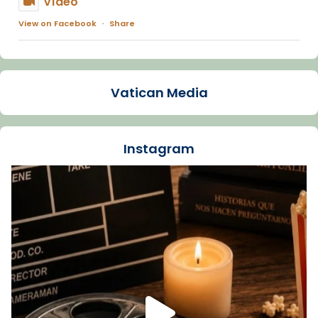
Vídeo
View on Facebook
·
Share
Arquebisbat de Barcelona
1 week ago
Vatican Media
La Carmina va patir depressió. Fa gairebé
dos mesos, a l'Estadi Lluís Companys, la
jove va fer arribar el seu testimoni al papa
Instagram
Lleó XIV.
Recupera l'entrevista comp
Vatican
tican News 👇
News
www.vaticannews.va/es/iglesia/news/2026-
07/carmina-historia-depresion-papa-viaje-
espana-testimoni...
Foto
View on Facebook
·
Share