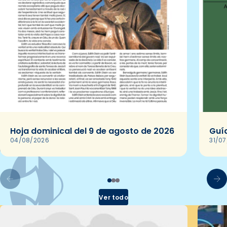
Hoja dominical del 9 de agosto de 2026
Guía
04/08/2026
31/0
Ver todo