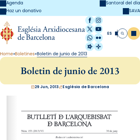
Agenda
Santoral del día
SAVA
Haz un donativo
Facebook
Instagram
X / Twitter
YouTube
ES
Me
Buscar
WhatsApp
Flickr
Radio Estel
Catalunya Cristi
Home
Boletines
Boletin de junio de 2013
Boletin de junio de 2013
29 Jun, 2013
Església de Barcelona