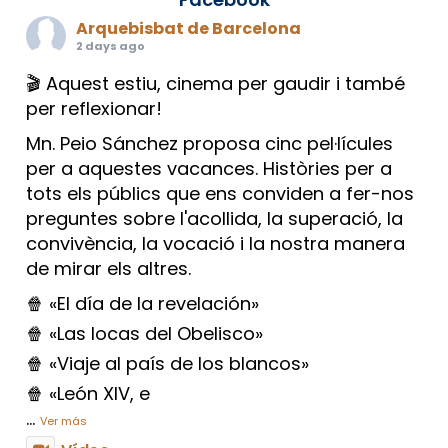
Arquebisbat de Barcelona
2 days ago
🎬 Aquest estiu, cinema per gaudir i també
per reflexionar!
Mn. Peio Sánchez proposa cinc pel·lícules
per a aquestes vacances. Històries per a
tots els públics que ens conviden a fer-nos
preguntes sobre l'acollida, la superació, la
convivència, la vocació i la nostra manera
de mirar els altres.
🍿 «El día de la revelación»
🍿 «Las locas del Obelisco»
🍿 «Viaje al país de los blancos»
🍿 «León XIV, e
...
Ver más