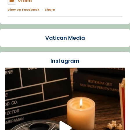
Vídeo
View on Facebook
·
Share
Arquebisbat de Barcelona
1 week ago
Vatican Media
La Carmina va patir depressió. Fa gairebé
dos mesos, a l'Estadi Lluís Companys, la
jove va fer arribar el seu testimoni al papa
Instagram
Lleó XIV.
Recupera l'entrevista comp
Vatican
tican News 👇
News
www.vaticannews.va/es/iglesia/news/2026-
07/carmina-historia-depresion-papa-viaje-
espana-testimoni...
Foto
View on Facebook
·
Share