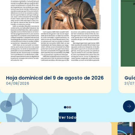
Hoja dominical del 9 de agosto de 2026
Guía
04/08/2026
31/0
Ver todo