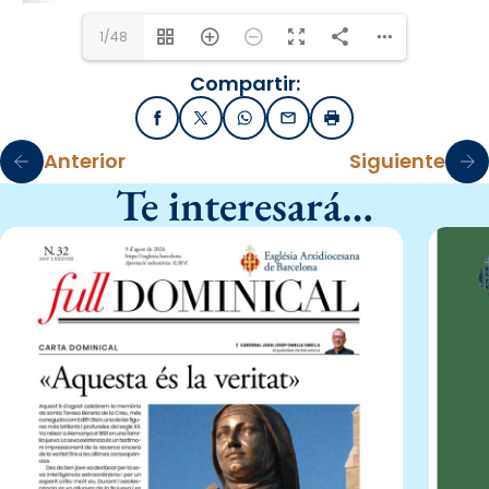
1/48
Compartir:
Facebook
X / Twitter
WhatsApp
Email
Imprimir
Anterior
Siguiente
Te interesará…