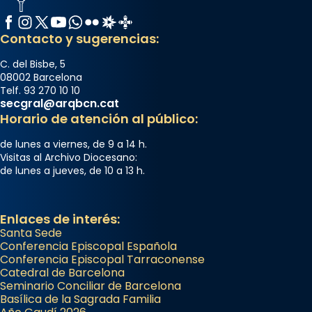
Semproniana, verges i màrtirs.
Facebook
Instagram
X / Twitter
YouTube
WhatsApp
Flickr
Radio Estel
Catalunya Cristiana
Acompanyant la història de sant Cugat, a
Contacto y sugerencias:
partir de l’Edat Mitjana sorgeix la tradició
que les santes Juliana (“relatiu a Júlia”) i
C. del Bisbe, 5
08002 Barcelona
Semproniana (“relatiu a Semprònia =
Telf. 93 270 10 10
eterna”) són deixebles seves. I l’any 1667, el
secgral@arqbcn.cat
frare Joan Gaspar Roig, afirma en una obra
Horario de atención al público:
que les santes són filles de l’antiga Iluro.
de lunes a viernes, de 9 a 14 h.
Mataró en reivindicarà les relíq
Visitas al Archivo Diocesano:
...
de lunes a jueves, de 10 a 13 h.
Ver más
Foto
View on Facebook
·
Share
Enlaces de interés:
Santa Sede
Conferencia Episcopal Española
Conferencia Episcopal Tarraconense
Catedral de Barcelona
Seminario Conciliar de Barcelona
Basílica de la Sagrada Familia