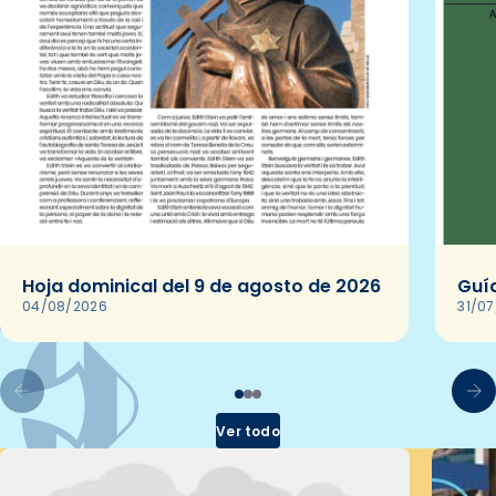
Hoja dominical del 9 de agosto de 2026
Guía
04/08/2026
31/0
Ver todo