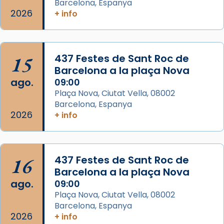
Semproniana, verges i màrtirs.
Barcelona, Espanya
2026
+ info
Acompanyant la història de sant Cugat, a
partir de l’Edat Mitjana sorgeix la tradició
que les santes Juliana (“relatiu a Júlia”) i
15
Semproniana (“relatiu a Semprònia =
437 Festes de Sant Roc de
Barcelona a la plaça Nova
eterna”) són deixebles seves. I l’any 1667, el
ago.
09:00
frare Joan Gaspar Roig, afirma en una obra
Plaça Nova, Ciutat Vella, 08002
que les santes són filles de l’antiga Iluro.
Barcelona, Espanya
Mataró en reivindicarà les relíq
2026
+ info
...
Ver más
Foto
View on Facebook
·
Share
16
437 Festes de Sant Roc de
Barcelona a la plaça Nova
ago.
09:00
Plaça Nova, Ciutat Vella, 08002
Barcelona, Espanya
2026
+ info