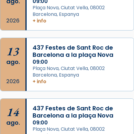
ago.
09:00
Aquest dilluns, 27 de juliol, ha tingut lloc la
Plaça Nova, Ciutat Vella, 08002
missa d’acció de gràcies en agraïment al
Barcelona, Espanya
comitè organitzador de la visita apostòlica
2026
+ info
del Sant Pare Lleó XIV a Barcelona, i als
col·laboradors, a la Catedral de Barcelona.
L’arquebisbe de Barcelona, el cardenal Joan
13
437 Festes de Sant Roc de
Josep Omella, ha presidit la missa i l’ha
Barcelona a la plaça Nova
concelebrat el bisbe auxiliar de Barcelona,
ago.
09:00
Mons. David Abadías.
Plaça Nova, Ciutat Vella, 08002
Barcelona, Espanya
📸 Dr. G. Simón
2026
+ info
Foto
View on Facebook
·
Share
14
437 Festes de Sant Roc de
Arquebisbat de Barcelona
Barcelona a la plaça Nova
2 weeks ago
ago.
09:00
Memòria de les santes Juliana i
Plaça Nova, Ciutat Vella, 08002