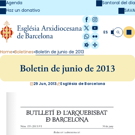
Agenda
Santoral del día
SAVA
Haz un donativo
Facebook
Instagram
X / Twitter
YouTube
ES
Me
Buscar
WhatsApp
Flickr
Radio Estel
Catalunya Cristi
Home
Boletines
Boletin de junio de 2013
Boletin de junio de 2013
29 Jun, 2013
Església de Barcelona