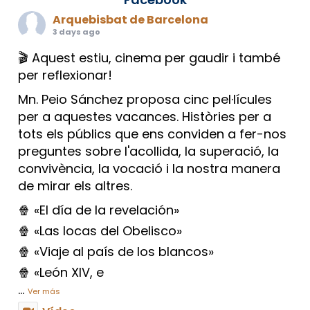
Arquebisbat de Barcelona
3 days ago
🎬 Aquest estiu, cinema per gaudir i també
per reflexionar!
Mn. Peio Sánchez proposa cinc pel·lícules
per a aquestes vacances. Històries per a
tots els públics que ens conviden a fer-nos
preguntes sobre l'acollida, la superació, la
convivència, la vocació i la nostra manera
de mirar els altres.
🍿 «El día de la revelación»
🍿 «Las locas del Obelisco»
🍿 «Viaje al país de los blancos»
🍿 «León XIV, e
...
Ver más