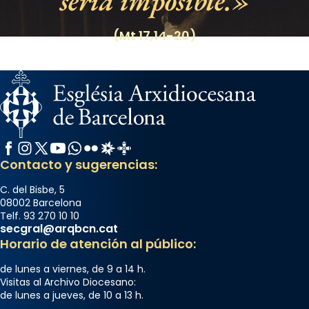
sería imposible.
(Mt 17,14-20)
Facebook
Instagram
X / Twitter
YouTube
WhatsApp
Flickr
Radio Estel
Catalunya Cristiana
Contacto y sugerencias:
C. del Bisbe, 5
08002 Barcelona
Telf. 93 270 10 10
secgral@arqbcn.cat
Horario de atención al público:
de lunes a viernes, de 9 a 14 h.
Visitas al Archivo Diocesano:
de lunes a jueves, de 10 a 13 h.