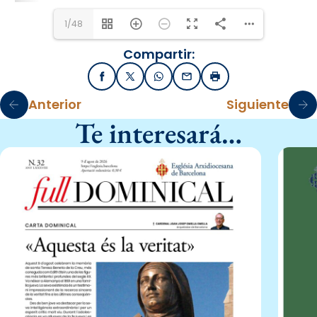
1/48
Compartir:
Facebook
X / Twitter
WhatsApp
Email
Imprimir
Anterior
Siguiente
Te interesará…