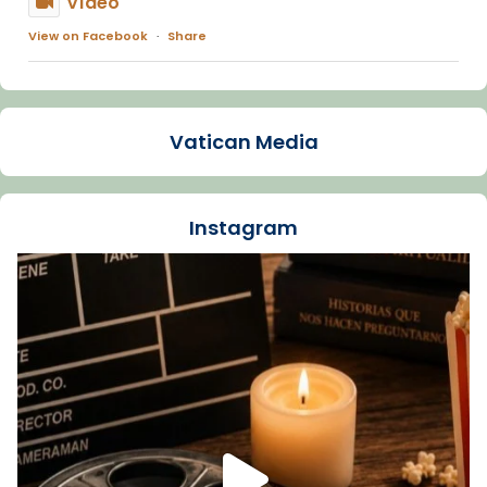
Vídeo
View on Facebook
·
Share
Arquebisbat de Barcelona
1 week ago
Vatican Media
La Carmina va patir depressió. Fa gairebé
dos mesos, a l'Estadi Lluís Companys, la
jove va fer arribar el seu testimoni al papa
Instagram
Lleó XIV.
Recupera l'entrevista comp
Vatican
tican News 👇
News
www.vaticannews.va/es/iglesia/news/2026-
07/carmina-historia-depresion-papa-viaje-
espana-testimoni...
Foto
View on Facebook
·
Share