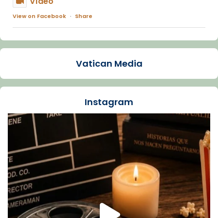
Vídeo
View on Facebook
·
Share
Arquebisbat de Barcelona
1 week ago
Vatican Media
La Carmina va patir depressió. Fa gairebé
dos mesos, a l'Estadi Lluís Companys, la
jove va fer arribar el seu testimoni al papa
Instagram
Lleó XIV.
Recupera l'entrevista comp
Vatican
tican News 👇
News
www.vaticannews.va/es/iglesia/news/2026-
07/carmina-historia-depresion-papa-viaje-
espana-testimoni...
Foto
View on Facebook
·
Share