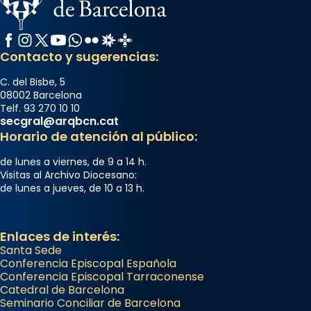
Facebook
Instagram
X / Twitter
YouTube
WhatsApp
Flickr
Radio Estel
Catalunya Cristiana
Contacto y sugerencias:
C. del Bisbe, 5
08002 Barcelona
Telf. 93 270 10 10
secgral@arqbcn.cat
Horario de atención al público:
de lunes a viernes, de 9 a 14 h.
Visitas al Archivo Diocesano:
de lunes a jueves, de 10 a 13 h.
Enlaces de interés:
Santa Sede
Conferencia Episcopal Española
Conferencia Episcopal Tarraconense
Catedral de Barcelona
Seminario Conciliar de Barcelona