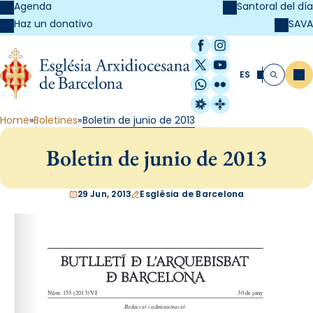
Agenda
Santoral del día
SAVA
Haz un donativo
Facebook
Instagram
X / Twitter
YouTube
ES
Me
Buscar
WhatsApp
Flickr
Radio Estel
Catalunya Cristi
Home
Boletines
Boletin de junio de 2013
Boletin de junio de 2013
29 Jun, 2013
Església de Barcelona