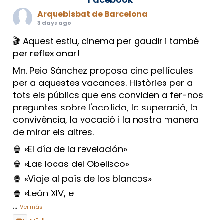
Arquebisbat de Barcelona
3 days ago
🎬 Aquest estiu, cinema per gaudir i també
per reflexionar!
Mn. Peio Sánchez proposa cinc pel·lícules
per a aquestes vacances. Històries per a
tots els públics que ens conviden a fer-nos
preguntes sobre l'acollida, la superació, la
convivència, la vocació i la nostra manera
de mirar els altres.
🍿 «El día de la revelación»
🍿 «Las locas del Obelisco»
🍿 «Viaje al país de los blancos»
🍿 «León XIV, e
...
Ver más