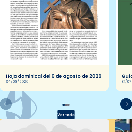
Hoja dominical del 9 de agosto de 2026
Guía
04/08/2026
31/0
Ver todo