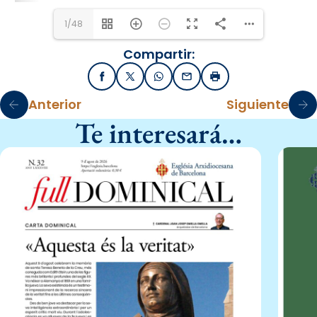
1/48
Compartir:
Facebook
X / Twitter
WhatsApp
Email
Imprimir
Anterior
Siguiente
Te interesará…