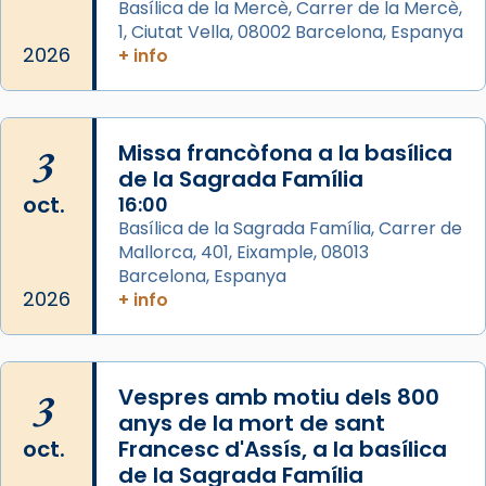
Semproniana, verges i màrtirs.
Basílica de la Mercè, Carrer de la Mercè,
1, Ciutat Vella, 08002 Barcelona, Espanya
Acompanyant la història de sant Cugat, a
2026
+ info
partir de l’Edat Mitjana sorgeix la tradició
que les santes Juliana (“relatiu a Júlia”) i
Semproniana (“relatiu a Semprònia =
3
Missa francòfona a la basílica
eterna”) són deixebles seves. I l’any 1667, el
de la Sagrada Família
frare Joan Gaspar Roig, afirma en una obra
oct.
16:00
que les santes són filles de l’antiga Iluro.
Basílica de la Sagrada Família, Carrer de
Mataró en reivindicarà les relíq
Mallorca, 401, Eixample, 08013
...
Ver más
Barcelona, Espanya
Foto
2026
+ info
View on Facebook
·
Share
3
Vespres amb motiu dels 800
anys de la mort de sant
oct.
Francesc d'Assís, a la basílica
de la Sagrada Família