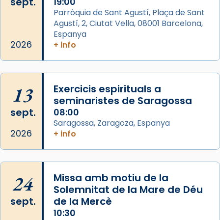
sept.
19:00
Aquest dilluns, 27 de juliol, ha tingut lloc la
Parròquia de Sant Agustí, Plaça de Sant
missa d’acció de gràcies en agraïment al
Agustí, 2, Ciutat Vella, 08001 Barcelona,
comitè organitzador de la visita apostòlica
Espanya
del Sant Pare Lleó XIV a Barcelona, i als
2026
+ info
col·laboradors, a la Catedral de Barcelona.
L’arquebisbe de Barcelona, el cardenal Joan
Josep Omella, ha presidit la missa i l’ha
13
Exercicis espirituals a
concelebrat el bisbe auxiliar de Barcelona,
seminaristes de Saragossa
Mons. David Abadías.
sept.
08:00
Saragossa, Zaragoza, Espanya
📸 Dr. G. Simón
2026
+ info
Foto
View on Facebook
·
Share
24
Missa amb motiu de la
Arquebisbat de Barcelona
Solemnitat de la Mare de Déu
2 weeks ago
sept.
de la Mercè
Memòria de les santes Juliana i
10:30