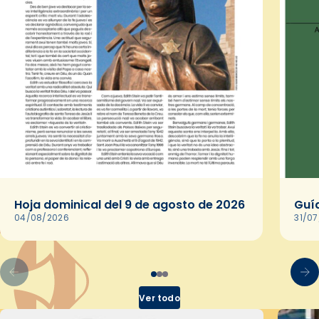
Hoja dominical del 9 de agosto de 2026
Guía
04/08/2026
31/0
Ver todo