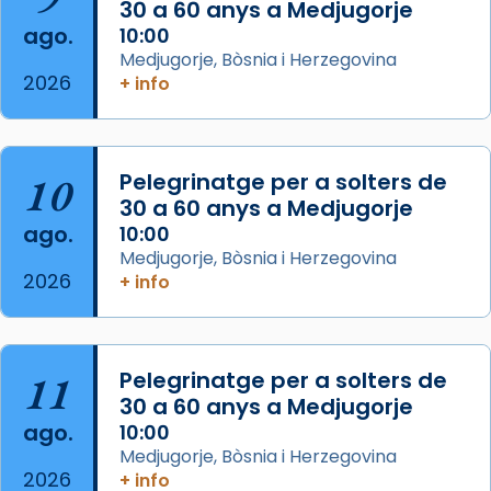
30 a 60 anys a Medjugorje
2 weeks ago
ago.
10:00
Aquest dilluns, 27 de juliol, ha tingut lloc la
Medjugorje, Bòsnia i Herzegovina
missa d’acció de gràcies en agraïment al
2026
+ info
comitè organitzador de la visita apostòlica
del Sant Pare Lleó XIV a Barcelona, i als
col·laboradors, a la Catedral de Barcelona.
10
Pelegrinatge per a solters de
L’arquebisbe de Barcelona, el cardenal Joan
30 a 60 anys a Medjugorje
Josep Omella, ha presidit la missa i l’ha
ago.
10:00
concelebrat el bisbe auxiliar de Barcelona,
Medjugorje, Bòsnia i Herzegovina
Mons. David Abadías.
2026
+ info
📸 Dr. G. Simón
Foto
11
Pelegrinatge per a solters de
View on Facebook
·
Share
30 a 60 anys a Medjugorje
ago.
10:00
Arquebisbat de Barcelona
Medjugorje, Bòsnia i Herzegovina
2 weeks ago
2026
+ info