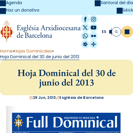
Agenda
Santoral del día
SAVA
Haz un donativo
Facebook
Instagram
X / Twitter
YouTube
ES
Me
Buscar
WhatsApp
Flickr
Radio Estel
Catalunya Cristi
Home
Hojas Dominicales
Hoja Dominical del 30 de junio del 2013
Hoja Dominical del 30 de
junio del 2013
29 Jun, 2013
Església de Barcelona