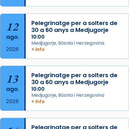
Memòria de les santes Juliana i
Semproniana, verges i màrtirs.
Acompanyant la història de sant Cugat, a
12
Pelegrinatge per a solters de
partir de l’Edat Mitjana sorgeix la tradició
30 a 60 anys a Medjugorje
que les santes Juliana (“relatiu a Júlia”) i
ago.
10:00
Semproniana (“relatiu a Semprònia =
Medjugorje, Bòsnia i Herzegovina
eterna”) són deixebles seves. I l’any 1667, el
2026
+ info
frare Joan Gaspar Roig, afirma en una obra
que les santes són filles de l’antiga Iluro.
Mataró en reivindicarà les relíq
13
Pelegrinatge per a solters de
...
Ver más
30 a 60 anys a Medjugorje
Foto
ago.
10:00
Medjugorje, Bòsnia i Herzegovina
View on Facebook
·
Share
2026
+ info
Pelegrinatge per a solters de