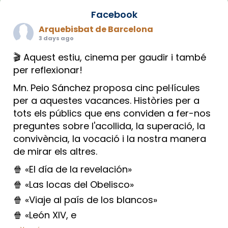
Facebook
Arquebisbat de Barcelona
3 days ago
🎬 Aquest estiu, cinema per gaudir i també
per reflexionar!
Mn. Peio Sánchez proposa cinc pel·lícules
per a aquestes vacances. Històries per a
tots els públics que ens conviden a fer-nos
preguntes sobre l'acollida, la superació, la
convivència, la vocació i la nostra manera
de mirar els altres.
🍿 «El día de la revelación»
🍿 «Las locas del Obelisco»
🍿 «Viaje al país de los blancos»
🍿 «León XIV, e
...