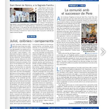
www.arqbcn.cat
 / Aportació voluntària: 0,30 