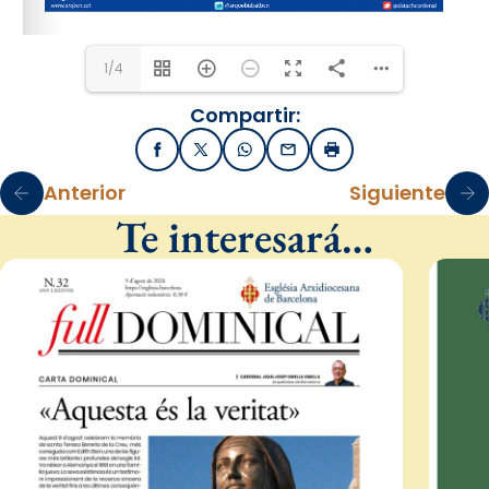
1/4
Compartir:
Facebook
X / Twitter
WhatsApp
Email
Imprimir
Anterior
Siguiente
Te interesará…