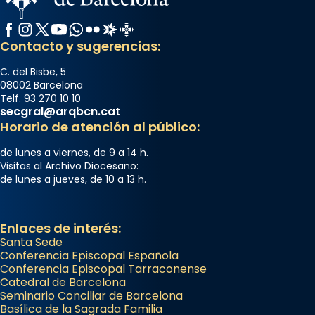
Facebook
Instagram
X / Twitter
YouTube
WhatsApp
Flickr
Radio Estel
Catalunya Cristiana
Contacto y sugerencias:
C. del Bisbe, 5
08002 Barcelona
Telf. 93 270 10 10
secgral@arqbcn.cat
Horario de atención al público:
de lunes a viernes, de 9 a 14 h.
Visitas al Archivo Diocesano:
de lunes a jueves, de 10 a 13 h.
Enlaces de interés:
Santa Sede
Conferencia Episcopal Española
Conferencia Episcopal Tarraconense
Catedral de Barcelona
Seminario Conciliar de Barcelona
Basílica de la Sagrada Familia