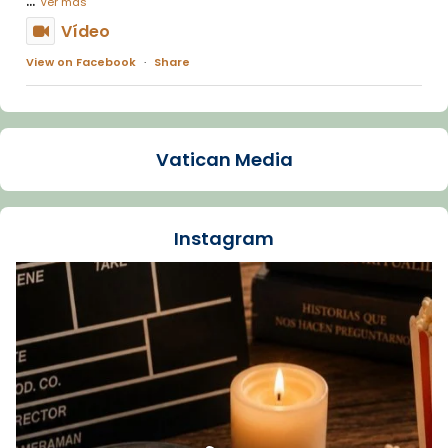
Ver más
Vídeo
View on Facebook
·
Share
Arquebisbat de Barcelona
1 week ago
Vatican Media
La Carmina va patir depressió. Fa gairebé
dos mesos, a l'Estadi Lluís Companys, la
jove va fer arribar el seu testimoni al papa
Instagram
Lleó XIV.
Recupera l'entrevista comp
Vatican
tican News 👇
News
www.vaticannews.va/es/iglesia/news/2026-
07/carmina-historia-depresion-papa-viaje-
espana-testimoni...
Foto