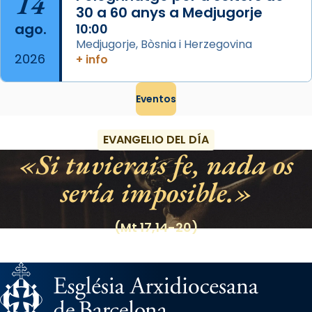
14
30 a 60 anys a Medjugorje
ago.
10:00
Medjugorje, Bòsnia i Herzegovina
2026
+ info
Eventos
EVANGELIO DEL DÍA
Si tuvierais fe, nada os
sería imposible.
(Mt 17,14-20)