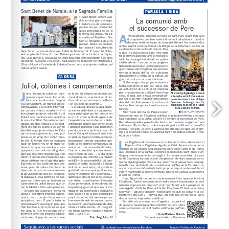
www.arqbcn.cat
 / Aportació voluntària: 0,30 