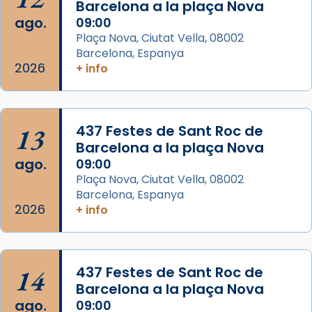
Barcelona a la plaça Nova
2 weeks ago
ago.
09:00
Aquest dilluns, 27 de juliol, ha tingut lloc la
Plaça Nova, Ciutat Vella, 08002
missa d’acció de gràcies en agraïment al
Barcelona, Espanya
comitè organitzador de la visita apostòlica
2026
+ info
del Sant Pare Lleó XIV a Barcelona, i als
col·laboradors, a la Catedral de Barcelona.
L’arquebisbe de Barcelona, el cardenal Joan
13
437 Festes de Sant Roc de
Josep Omella, ha presidit la missa i l’ha
Barcelona a la plaça Nova
concelebrat el bisbe auxiliar de Barcelona,
ago.
09:00
Mons. David Abadías.
Plaça Nova, Ciutat Vella, 08002
Barcelona, Espanya
📸 Dr. G. Simón
2026
+ info
Foto
View on Facebook
·
Share
14
437 Festes de Sant Roc de
Arquebisbat de Barcelona
Barcelona a la plaça Nova
2 weeks ago
ago.
09:00