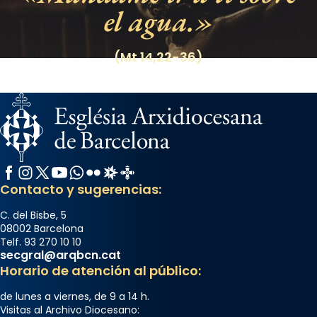
el agua.
(Mt 14,22-36)
Facebook
Instagram
X / Twitter
YouTube
WhatsApp
Flickr
Radio Estel
Catalunya Cristiana
Contacto y sugerencias:
C. del Bisbe, 5
08002 Barcelona
Telf. 93 270 10 10
secgral@arqbcn.cat
Horario de atención al público:
de lunes a viernes, de 9 a 14 h.
Visitas al Archivo Diocesano: