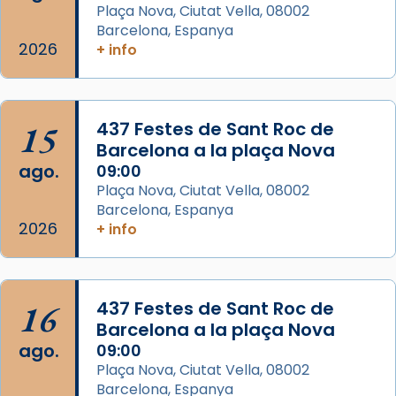
Memòria de les santes Juliana i
Plaça Nova, Ciutat Vella, 08002
Semproniana, verges i màrtirs.
Barcelona, Espanya
2026
+ info
Acompanyant la història de sant Cugat, a
partir de l’Edat Mitjana sorgeix la tradició
que les santes Juliana (“relatiu a Júlia”) i
15
Semproniana (“relatiu a Semprònia =
437 Festes de Sant Roc de
Barcelona a la plaça Nova
eterna”) són deixebles seves. I l’any 1667, el
ago.
09:00
frare Joan Gaspar Roig, afirma en una obra
Plaça Nova, Ciutat Vella, 08002
que les santes són filles de l’antiga Iluro.
Barcelona, Espanya
Mataró en reivindicarà les relíq
2026
+ info
...
Ver más
Foto
View on Facebook
·
Share
16
437 Festes de Sant Roc de
Barcelona a la plaça Nova
ago.
09:00
Plaça Nova, Ciutat Vella, 08002
Barcelona, Espanya