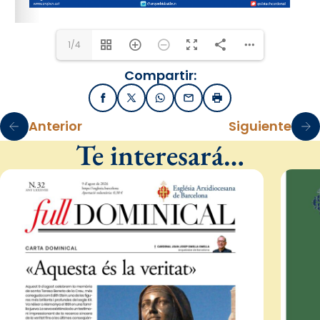
1/4
Compartir:
Facebook
X / Twitter
WhatsApp
Email
Imprimir
Anterior
Siguiente
Te interesará…