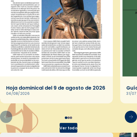
Hoja dominical del 9 de agosto de 2026
Guía
04/08/2026
31/0
Ver todo