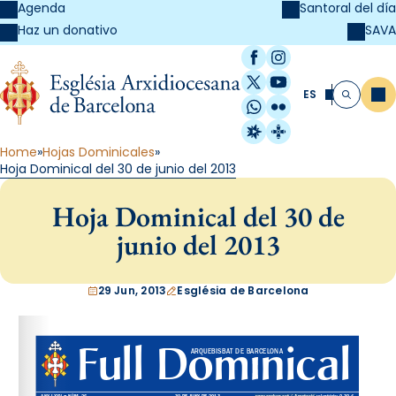
Agenda
Santoral del día
SAVA
Haz un donativo
Facebook
Instagram
X / Twitter
YouTube
ES
Me
Buscar
WhatsApp
Flickr
Radio Estel
Catalunya Cristi
Home
Hojas Dominicales
Hoja Dominical del 30 de junio del 2013
Hoja Dominical del 30 de
junio del 2013
29 Jun, 2013
Església de Barcelona