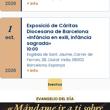
2026
+ info
1
Exposició de Càritas
Diocesana de Barcelona
oct.
«Infància en exili, infància
sagrada»
10:00
Església de Sant Jaume, Carrer de
Ferran, 28, Ciutat Vella, 08002
Barcelona, Espanya
2026
+ info
Eventos
EVANGELIO DEL DÍA
Mándame ir a ti sobre