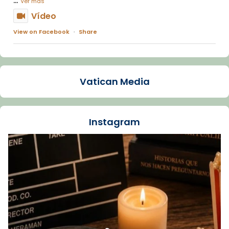
Ver más
Vídeo
View on Facebook
·
Share
Arquebisbat de Barcelona
1 week ago
Vatican Media
La Carmina va patir depressió. Fa gairebé
dos mesos, a l'Estadi Lluís Companys, la
jove va fer arribar el seu testimoni al papa
Instagram
Lleó XIV.
Recupera l'entrevista comp
Vatican
tican News 👇
News
www.vaticannews.va/es/iglesia/news/2026-
07/carmina-historia-depresion-papa-viaje-
espana-testimoni...
Foto