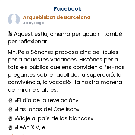
Facebook
Arquebisbat de Barcelona
4 days ago
🎬 Aquest estiu, cinema per gaudir i també
per reflexionar!
Mn. Peio Sánchez proposa cinc pel·lícules
per a aquestes vacances. Històries per a
tots els públics que ens conviden a fer-nos
preguntes sobre l'acollida, la superació, la
convivència, la vocació i la nostra manera
de mirar els altres.
🍿 «El día de la revelación»
🍿 «Las locas del Obelisco»
🍿 «Viaje al país de los blancos»
🍿 «León XIV, e
...