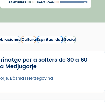
ebraciones
Cultura
Espiritualidad
Social
rinatge per a solters de 30 a 60
Síguenos en Instagram
 a Medjugorje
Cargar más...
rje, Bòsnia i Herzegovina