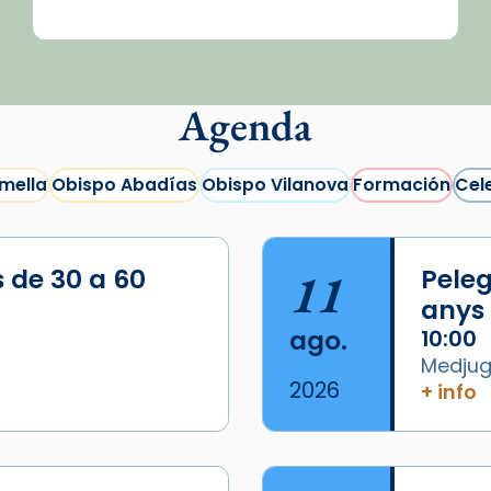
Agenda
mella
Obispo Abadías
Obispo Vilanova
Formación
Cel
s de 30 a 60
11
Peleg
anys
ago.
10:00
Medjugo
2026
+ info
/2026-