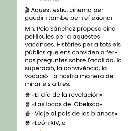
🎬 Aquest estiu, cinema per
gaudir i també per reflexionar!
Mn. Peio Sánchez proposa cinc
pel·lícules per a aquestes
vacances. Històries per a tots els
públics que ens conviden a fer-
nos preguntes sobre l'acollida, la
superació, la convivència, la
vocació i la nostra manera de
mirar els altres.
🍿 «El día de la revelación»
🍿 «Las locas del Obelisco»
🍿 «Viaje al país de los blancos»
🍿 «León XIV, e
...