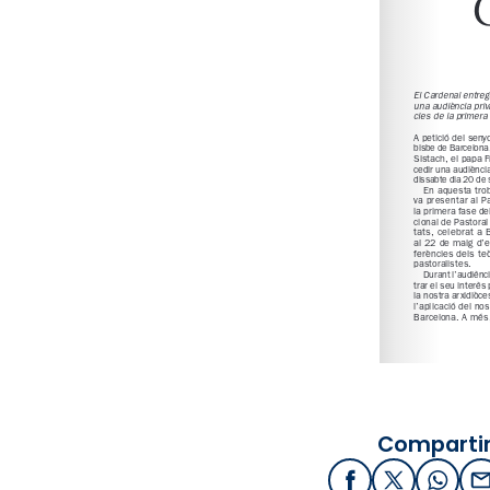
Compartir
Facebook
X / Twitter
What
E