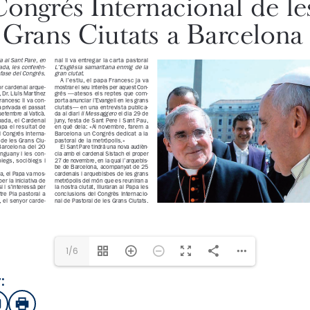
1/6
:
sApp
mail
Imprimir