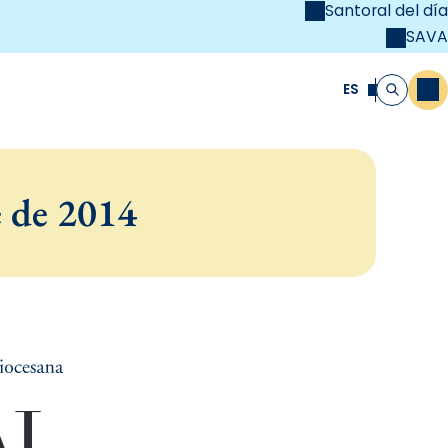
Santoral del día
SAVA
el
unya Cristiana
ES
M
Buscar
e de 2014