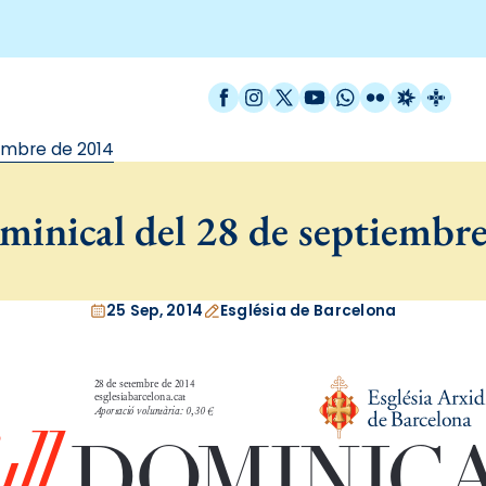
Facebook
Instagram
X / Twitter
YouTube
WhatsApp
Flickr
Radio Est
Catal
embre de 2014
inical del 28 de septiembr
25 Sep, 2014
Església de Barcelona