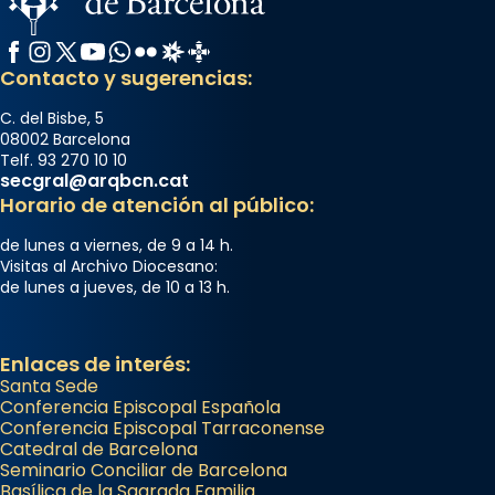
Facebook
Instagram
X / Twitter
YouTube
WhatsApp
Flickr
Radio Estel
Catalunya Cristiana
Contacto y sugerencias:
C. del Bisbe, 5
08002 Barcelona
Telf. 93 270 10 10
secgral@arqbcn.cat
Horario de atención al público:
de lunes a viernes, de 9 a 14 h.
Visitas al Archivo Diocesano:
de lunes a jueves, de 10 a 13 h.
Enlaces de interés:
Santa Sede
Conferencia Episcopal Española
Conferencia Episcopal Tarraconense
Catedral de Barcelona
Seminario Conciliar de Barcelona
Basílica de la Sagrada Familia