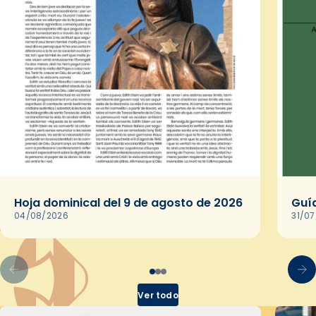
Hoja dominical del 9 de agosto de 2026
Guía
04/08/2026
31/0
Ver todo