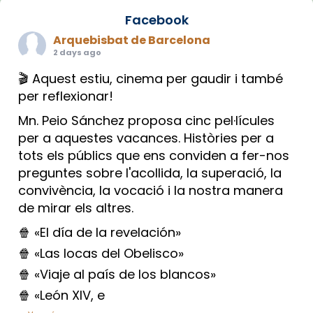
Facebook
Arquebisbat de Barcelona
2 days ago
🎬 Aquest estiu, cinema per gaudir i també
per reflexionar!
Mn. Peio Sánchez proposa cinc pel·lícules
per a aquestes vacances. Històries per a
tots els públics que ens conviden a fer-nos
preguntes sobre l'acollida, la superació, la
convivència, la vocació i la nostra manera
de mirar els altres.
🍿 «El día de la revelación»
🍿 «Las locas del Obelisco»
🍿 «Viaje al país de los blancos»
🍿 «León XIV, e
...