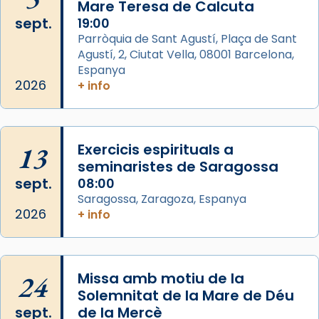
Mare Teresa de Calcuta
1 week ago
sept.
19:00
Aquest dilluns, 27 de juliol, ha tingut lloc la
Parròquia de Sant Agustí, Plaça de Sant
missa d’acció de gràcies en agraïment al
Agustí, 2, Ciutat Vella, 08001 Barcelona,
comitè organitzador de la visita apostòlica
Espanya
del Sant Pare Lleó XIV a Barcelona, i als
2026
+ info
col·laboradors, a la Catedral de Barcelona.
L’arquebisbe de Barcelona, el cardenal Joan
Josep Omella, ha presidit la missa i l’ha
13
Exercicis espirituals a
concelebrat el bisbe auxiliar de Barcelona,
seminaristes de Saragossa
Mons. David Abadías.
sept.
08:00
Saragossa, Zaragoza, Espanya
📸 Dr. G. Simón
2026
+ info
Foto
View on Facebook
·
Share
24
Missa amb motiu de la
Arquebisbat de Barcelona
Solemnitat de la Mare de Déu
2 weeks ago
sept.
de la Mercè