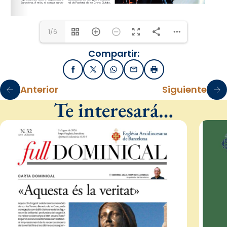
1/6
Compartir:
Facebook
X / Twitter
WhatsApp
Email
Imprimir
Anterior
Siguiente
Te interesará…