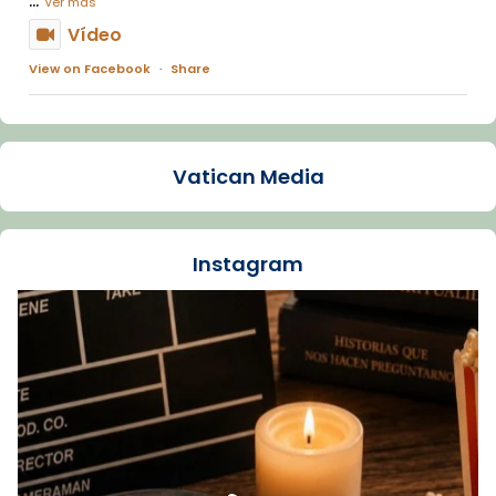
Ver más
Vídeo
View on Facebook
·
Share
Arquebisbat de Barcelona
1 week ago
Vatican Media
La Carmina va patir depressió. Fa gairebé
dos mesos, a l'Estadi Lluís Companys, la
jove va fer arribar el seu testimoni al papa
Instagram
Lleó XIV.
Recupera l'entrevista comp
Vatican
tican News 👇
News
www.vaticannews.va/es/iglesia/news/2026-
07/carmina-historia-depresion-papa-viaje-
espana-testimoni...
Foto