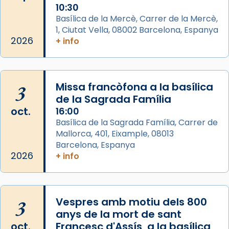
Memòria de les santes Juliana i
10:30
Semproniana, verges i màrtirs.
Basílica de la Mercè, Carrer de la Mercè,
1, Ciutat Vella, 08002 Barcelona, Espanya
Acompanyant la història de sant Cugat, a
2026
+ info
partir de l’Edat Mitjana sorgeix la tradició
que les santes Juliana (“relatiu a Júlia”) i
Semproniana (“relatiu a Semprònia =
3
Missa francòfona a la basílica
eterna”) són deixebles seves. I l’any 1667, el
de la Sagrada Família
frare Joan Gaspar Roig, afirma en una obra
oct.
16:00
que les santes són filles de l’antiga Iluro.
Basílica de la Sagrada Família, Carrer de
Mataró en reivindicarà les relíq
Mallorca, 401, Eixample, 08013
...
Ver más
Barcelona, Espanya
Foto
2026
+ info
View on Facebook
·
Share
3
Vespres amb motiu dels 800
anys de la mort de sant
oct.
Francesc d'Assís, a la basílica