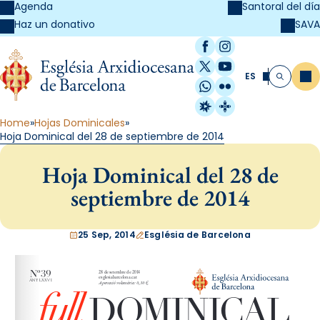
Agenda
Santoral del día
SAVA
Haz un donativo
Facebook
Instagram
X / Twitter
YouTube
ES
Me
Buscar
WhatsApp
Flickr
Radio Estel
Catalunya Cristi
Home
Hojas Dominicales
Hoja Dominical del 28 de septiembre de 2014
Hoja Dominical del 28 de
septiembre de 2014
25 Sep, 2014
Església de Barcelona