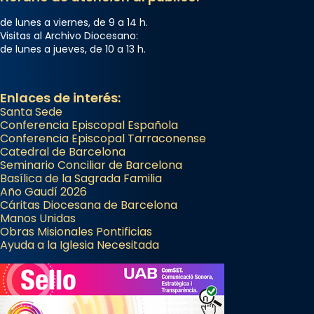
Semproniana, verges i màrtirs.
de lunes a viernes, de 9 a 14 h.
Acompanyant la història de sant Cugat, a
Visitas al Archivo Diocesano:
de lunes a jueves, de 10 a 13 h.
partir de l’Edat Mitjana sorgeix la tradició
que les santes Juliana (“relatiu a Júlia”) i
Semproniana (“relatiu a Semprònia =
Enlaces de interés:
eterna”) són deixebles seves. I l’any 1667, el
Santa Sede
frare Joan Gaspar Roig, afirma en una obra
Conferencia Episcopal Española
Conferencia Episcopal Tarraconense
que les santes són filles de l’antiga Iluro.
Catedral de Barcelona
Mataró en reivindicarà les relíq
Seminario Conciliar de Barcelona
...
Basílica de la Sagrada Familia
Ver más
Año Gaudí 2026
Foto
Cáritas Diocesana de Barcelona
Manos Unidas
View on Facebook
·
Share
Obras Misionales Pontificias
Ayuda a la Iglesia Necesitada