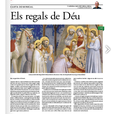
amicsdelsgoigs@gmail.com
anys (
). 