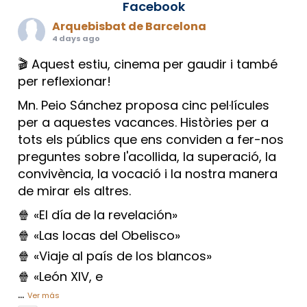
Facebook
Arquebisbat de Barcelona
4 days ago
🎬 Aquest estiu, cinema per gaudir i també
per reflexionar!
Mn. Peio Sánchez proposa cinc pel·lícules
per a aquestes vacances. Històries per a
tots els públics que ens conviden a fer-nos
preguntes sobre l'acollida, la superació, la
convivència, la vocació i la nostra manera
de mirar els altres.
🍿 «El día de la revelación»
🍿 «Las locas del Obelisco»
🍿 «Viaje al país de los blancos»
🍿 «León XIV, e
...
Ver más