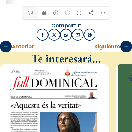
1/4
Compartir:
Facebook
X / Twitter
WhatsApp
Email
Imprimir
Anterior
Siguiente
Te interesará…