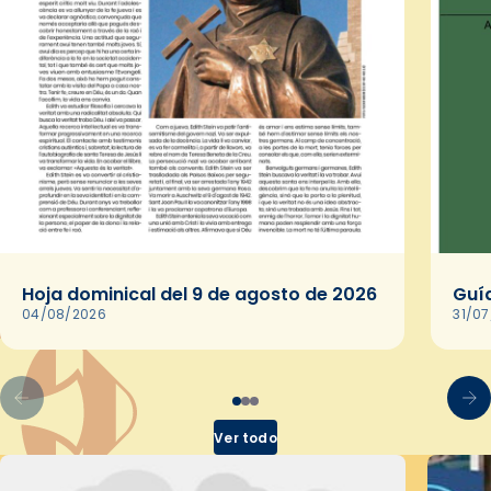
Hoja dominical del 9 de agosto de 2026
Guía
04/08/2026
31/0
Ver todo