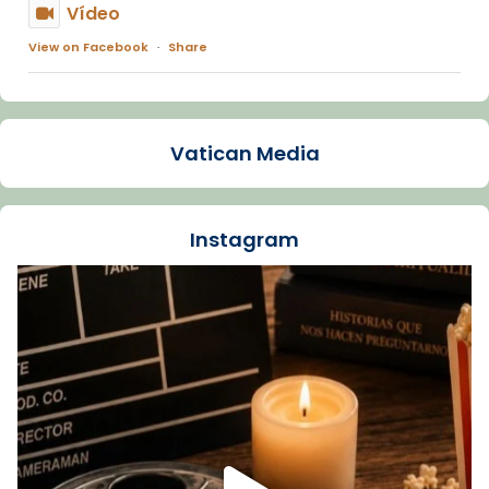
Vídeo
View on Facebook
·
Share
Arquebisbat de Barcelona
1 week ago
Vatican Media
La Carmina va patir depressió. Fa gairebé
dos mesos, a l'Estadi Lluís Companys, la
jove va fer arribar el seu testimoni al papa
Instagram
Lleó XIV.
Recupera l'entrevista comp
Vatican
tican News 👇
News
www.vaticannews.va/es/iglesia/news/2026-
07/carmina-historia-depresion-papa-viaje-
espana-testimoni...
Foto
View on Facebook
·
Share