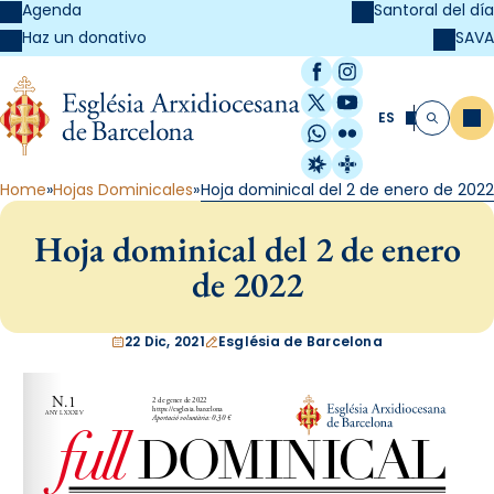
Agenda
Santoral del día
SAVA
Haz un donativo
Facebook
Instagram
X / Twitter
YouTube
ES
Me
Buscar
WhatsApp
Flickr
Radio Estel
Catalunya Cristi
Home
Hojas Dominicales
Hoja dominical del 2 de enero de 2022
Hoja dominical del 2 de enero
de 2022
22 Dic, 2021
Església de Barcelona