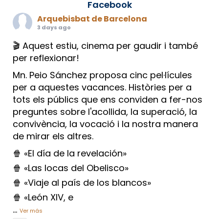
Facebook
Arquebisbat de Barcelona
3 days ago
🎬 Aquest estiu, cinema per gaudir i també
per reflexionar!
Mn. Peio Sánchez proposa cinc pel·lícules
per a aquestes vacances. Històries per a
tots els públics que ens conviden a fer-nos
preguntes sobre l'acollida, la superació, la
convivència, la vocació i la nostra manera
de mirar els altres.
🍿 «El día de la revelación»
🍿 «Las locas del Obelisco»
🍿 «Viaje al país de los blancos»
🍿 «León XIV, e
...
Ver más