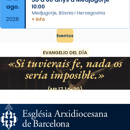
ago.
10:00
Medjugorje, Bòsnia i Herzegovina
2026
+ info
Eventos
EVANGELIO DEL DÍA
Si tuvierais fe, nada os
sería imposible.
(Mt 17,14-20)