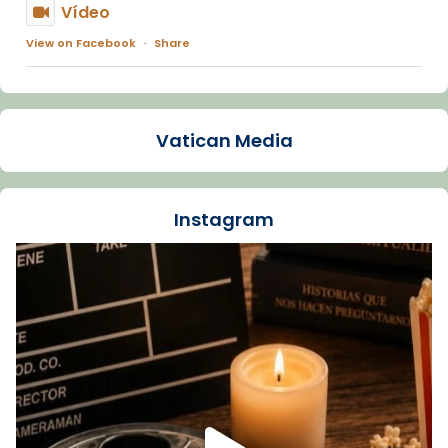
Vídeo
View on Facebook
·
Share
Arquebisbat de Barcelona
1 week ago
Vatican Media
La Carmina va patir depressió. Fa gairebé
dos mesos, a l'Estadi Lluís Companys, la
jove va fer arribar el seu testimoni al papa
Instagram
Lleó XIV.
Recupera l'entrevista comp
Vatican
tican News 👇
News
www.vaticannews.va/es/iglesia/news/2026-
07/carmina-historia-depresion-papa-viaje-
espana-testimoni...
Foto
View on Facebook
·
Share