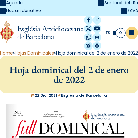
Agenda
Santoral del día
SAVA
Haz un donativo
Facebook
Instagram
X / Twitter
YouTube
ES
Me
Buscar
WhatsApp
Flickr
Radio Estel
Catalunya Cristi
Home
Hojas Dominicales
Hoja dominical del 2 de enero de 2022
Hoja dominical del 2 de enero
de 2022
22 Dic, 2021
Església de Barcelona