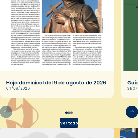
Hoja dominical del 9 de agosto de 2026
Guía
04/08/2026
31/0
Ver todo