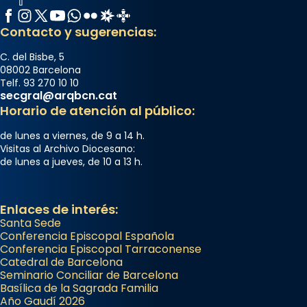
Facebook
Instagram
X / Twitter
YouTube
WhatsApp
Flickr
Radio Estel
Catalunya Cristiana
Contacto y sugerencias:
C. del Bisbe, 5
08002 Barcelona
Telf. 93 270 10 10
secgral@arqbcn.cat
Horario de atención al público:
de lunes a viernes, de 9 a 14 h.
Visitas al Archivo Diocesano:
de lunes a jueves, de 10 a 13 h.
Enlaces de interés:
Santa Sede
Conferencia Episcopal Española
Conferencia Episcopal Tarraconense
Catedral de Barcelona
Seminario Conciliar de Barcelona
Basílica de la Sagrada Familia
Año Gaudí 2026