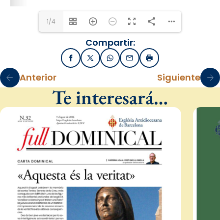
1/4
Compartir:
Facebook
X / Twitter
WhatsApp
Email
Imprimir
Anterior
Siguiente
Te interesará…