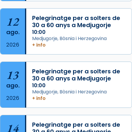
Semproniana, verges i màrtirs.
Acompanyant la història de sant Cugat, a
12
Pelegrinatge per a solters de
partir de l’Edat Mitjana sorgeix la tradició
30 a 60 anys a Medjugorje
que les santes Juliana (“relatiu a Júlia”) i
ago.
10:00
Semproniana (“relatiu a Semprònia =
Medjugorje, Bòsnia i Herzegovina
eterna”) són deixebles seves. I l’any 1667, el
2026
+ info
frare Joan Gaspar Roig, afirma en una obra
que les santes són filles de l’antiga Iluro.
Mataró en reivindicarà les relíq
13
Pelegrinatge per a solters de
...
Ver más
30 a 60 anys a Medjugorje
Foto
ago.
10:00
Medjugorje, Bòsnia i Herzegovina
View on Facebook
·
Share
2026
+ info
14
Pelegrinatge per a solters de
30 a 60 anys a Medjugorje