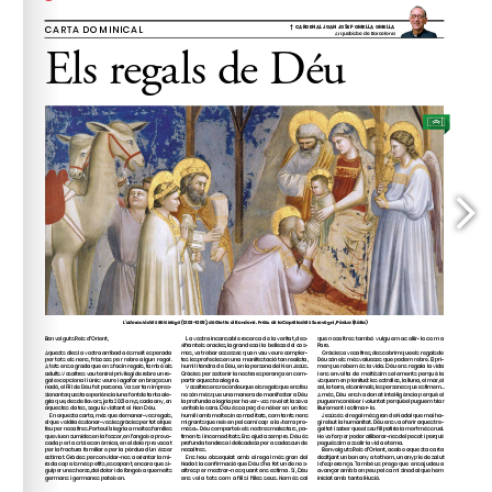
amicsdelsgoigs@gmail.com
anys (
). 