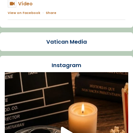
Vídeo
View on Facebook
·
Share
Arquebisbat de Barcelona
1 week ago
Vatican Media
La Carmina va patir depressió. Fa gairebé
dos mesos, a l'Estadi Lluís Companys, la
jove va fer arribar el seu testimoni al papa
Instagram
Lleó XIV.
Recupera l'entrevista comp
Vatican
tican News 👇
News
www.vaticannews.va/es/iglesia/news/2026-
07/carmina-historia-depresion-papa-viaje-
espana-testimoni...
Foto
View on Facebook
·
Share