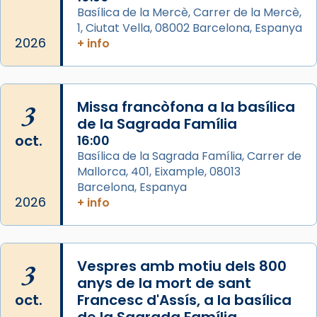
Semproniana, verges i màrtirs.
Basílica de la Mercè, Carrer de la Mercè,
1, Ciutat Vella, 08002 Barcelona, Espanya
Acompanyant la història de sant Cugat, a
2026
+ info
partir de l’Edat Mitjana sorgeix la tradició
que les santes Juliana (“relatiu a Júlia”) i
Semproniana (“relatiu a Semprònia =
3
Missa francòfona a la basílica
eterna”) són deixebles seves. I l’any 1667, el
de la Sagrada Família
frare Joan Gaspar Roig, afirma en una obra
oct.
16:00
que les santes són filles de l’antiga Iluro.
Basílica de la Sagrada Família, Carrer de
Mataró en reivindicarà les relíq
Mallorca, 401, Eixample, 08013
...
Ver más
Barcelona, Espanya
Foto
2026
+ info
View on Facebook
·
Share
3
Vespres amb motiu dels 800
anys de la mort de sant
oct.
Francesc d'Assís, a la basílica