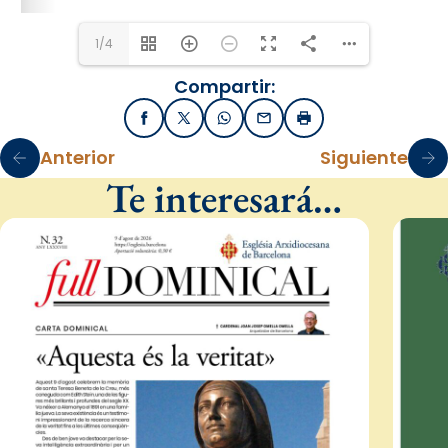
1/4
Compartir:
Facebook
X / Twitter
WhatsApp
Email
Imprimir
Anterior
Siguiente
Te interesará…