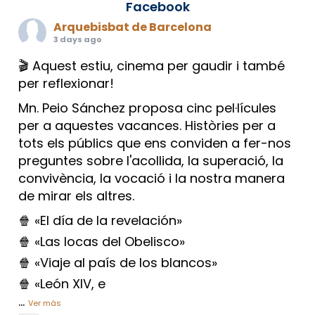
Facebook
Arquebisbat de Barcelona
3 days ago
🎬 Aquest estiu, cinema per gaudir i també
per reflexionar!
Mn. Peio Sánchez proposa cinc pel·lícules
per a aquestes vacances. Històries per a
tots els públics que ens conviden a fer-nos
preguntes sobre l'acollida, la superació, la
convivència, la vocació i la nostra manera
de mirar els altres.
🍿 «El día de la revelación»
🍿 «Las locas del Obelisco»
🍿 «Viaje al país de los blancos»
🍿 «León XIV, e
...
Ver más