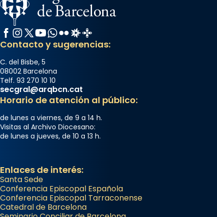
Facebook
Instagram
X / Twitter
YouTube
WhatsApp
Flickr
Radio Estel
Catalunya Cristiana
Contacto y sugerencias:
C. del Bisbe, 5
08002 Barcelona
Telf. 93 270 10 10
secgral@arqbcn.cat
Horario de atención al público:
de lunes a viernes, de 9 a 14 h.
Visitas al Archivo Diocesano:
de lunes a jueves, de 10 a 13 h.
Enlaces de interés:
Santa Sede
Conferencia Episcopal Española
Conferencia Episcopal Tarraconense
Catedral de Barcelona
Seminario Conciliar de Barcelona