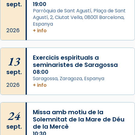
sept.
19:00
Aquest dilluns, 27 de juliol, ha tingut lloc la
Parròquia de Sant Agustí, Plaça de Sant
missa d’acció de gràcies en agraïment al
Agustí, 2, Ciutat Vella, 08001 Barcelona,
comitè organitzador de la visita apostòlica
Espanya
del Sant Pare Lleó XIV a Barcelona, i als
2026
+ info
col·laboradors, a la Catedral de Barcelona.
L’arquebisbe de Barcelona, el cardenal Joan
Josep Omella, ha presidit la missa i l’ha
13
Exercicis espirituals a
concelebrat el bisbe auxiliar de Barcelona,
seminaristes de Saragossa
Mons. David Abadías.
sept.
08:00
Saragossa, Zaragoza, Espanya
📸 Dr. G. Simón
2026
+ info
Foto
View on Facebook
·
Share
24
Missa amb motiu de la
Arquebisbat de Barcelona
Solemnitat de la Mare de Déu
2 weeks ago
sept.
de la Mercè
Memòria de les santes Juliana i
10:30