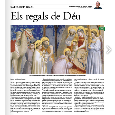
amicsdelsgoigs@gmail.com
anys (
). 