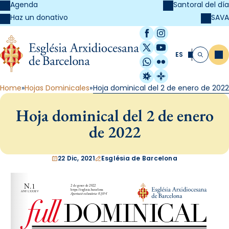
Agenda
Santoral del día
SAVA
Haz un donativo
Facebook
Instagram
X / Twitter
YouTube
ES
Me
Buscar
WhatsApp
Flickr
Radio Estel
Catalunya Cristi
Home
Hojas Dominicales
Hoja dominical del 2 de enero de 2022
Hoja dominical del 2 de enero
de 2022
22 Dic, 2021
Església de Barcelona