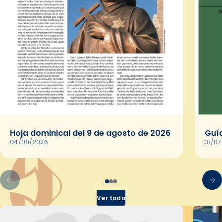
Hoja dominical del 9 de agosto de 2026
Guía
04/08/2026
31/0
Ver todo