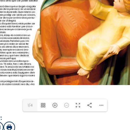
1/4
:
sApp
mail
Imprimir