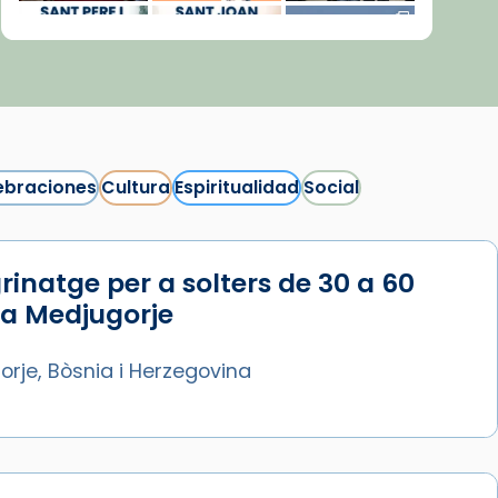
ebraciones
Cultura
Espiritualidad
Social
rinatge per a solters de 30 a 60
Síguenos en Instagram
 a Medjugorje
Cargar más...
rje, Bòsnia i Herzegovina