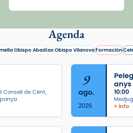
Agenda
mella
Obispo Abadías
Obispo Vilanova
Formación
Cel
9
Peleg
anys
ago.
10:00
l Consell de Cent,
Espanya
Medjugo
2026
+ info