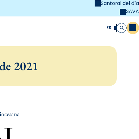
Santoral del día
SAVA
el
unya Cristiana
ES
M
Buscar
 de 2021