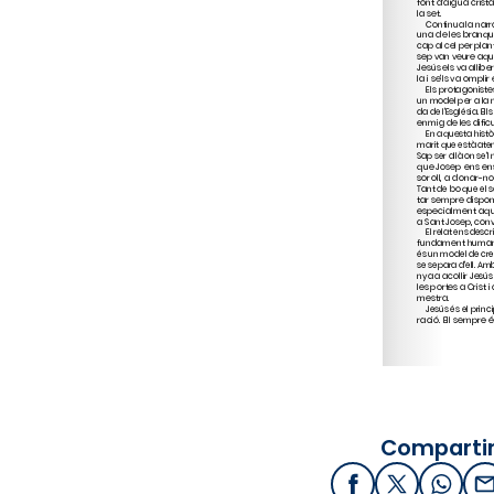
Compartir
Facebook
X / Twitter
What
E