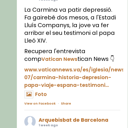
La Carmina va patir depressió.
Fa gairebé dos mesos, a l'Estadi
Lluís Companys, la jove va fer
arribar el seu testimoni al papa
Lleó XIV.
Recupera l'entrevista
comp
tican News 👇
Vatican News
www.vaticannews.va/es/iglesia/news
07/carmina-historia-depresion-
papa-viaje-espana-testimoni...
Foto
View on Facebook
·
Share
Arquebisbat de Barcelona
1 week ago