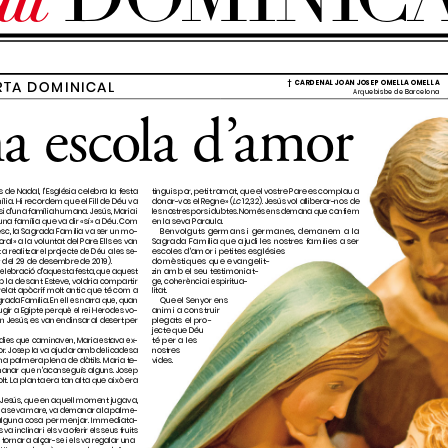
w.sic-catequesi.cat