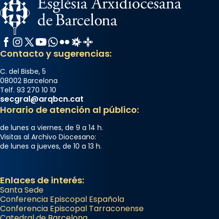
Facebook
Instagram
X / Twitter
YouTube
WhatsApp
Flickr
Radio Estel
Catalunya Cristiana
Contacto y sugerencias:
C. del Bisbe, 5
08002 Barcelona
Telf. 93 270 10 10
secgral@arqbcn.cat
Horario de atención al público:
de lunes a viernes, de 9 a 14 h.
Visitas al Archivo Diocesano:
de lunes a jueves, de 10 a 13 h.
Enlaces de interés:
Santa Sede
Conferencia Episcopal Española
Conferencia Episcopal Tarraconense
Catedral de Barcelona