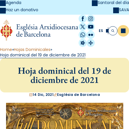
Agenda
Santoral del día
SAVA
Haz un donativo
Facebook
Instagram
X / Twitter
YouTube
ES
Me
Buscar
WhatsApp
Flickr
Radio Estel
Catalunya Cristi
Home
Hojas Dominicales
Hoja dominical del 19 de diciembre de 2021
Hoja dominical del 19 de
diciembre de 2021
14 Dic, 2021
Església de Barcelona