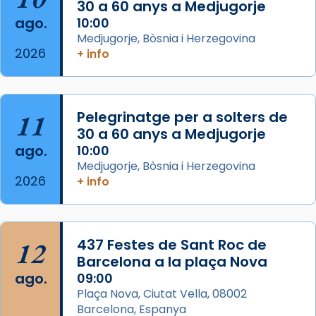
30 a 60 anys a Medjugorje
2 weeks ago
ago.
10:00
Aquest dilluns, 27 de juliol, ha tingut lloc la
Medjugorje, Bòsnia i Herzegovina
missa d’acció de gràcies en agraïment al
2026
+ info
comitè organitzador de la visita apostòlica
del Sant Pare Lleó XIV a Barcelona, i als
col·laboradors, a la Catedral de Barcelona.
11
Pelegrinatge per a solters de
L’arquebisbe de Barcelona, el cardenal Joan
30 a 60 anys a Medjugorje
Josep Omella, ha presidit la missa i l’ha
ago.
10:00
concelebrat el bisbe auxiliar de Barcelona,
Medjugorje, Bòsnia i Herzegovina
Mons. David Abadías.
2026
+ info
📸 Dr. G. Simón
Foto
12
437 Festes de Sant Roc de
View on Facebook
·
Share
Barcelona a la plaça Nova
ago.
09:00
Arquebisbat de Barcelona
Plaça Nova, Ciutat Vella, 08002
2 weeks ago
Barcelona, Espanya