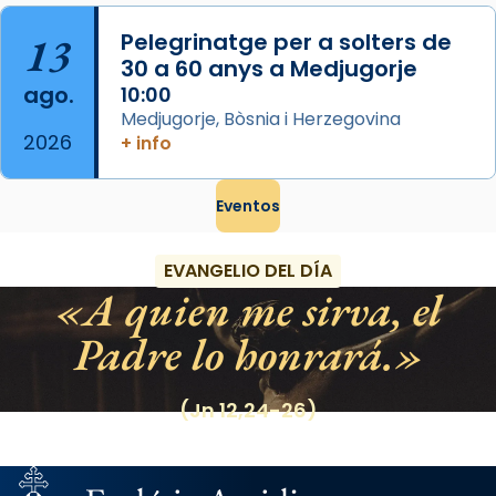
13
Pelegrinatge per a solters de
30 a 60 anys a Medjugorje
ago.
10:00
Medjugorje, Bòsnia i Herzegovina
2026
+ info
Eventos
EVANGELIO DEL DÍA
A quien me sirva, el
Padre lo honrará.
(Jn 12,24-26)