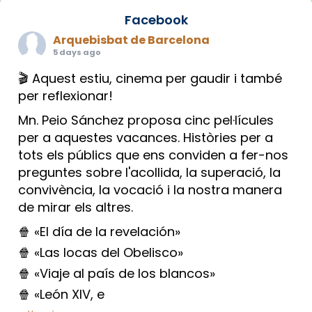
Facebook
Arquebisbat de Barcelona
5 days ago
🎬 Aquest estiu, cinema per gaudir i també
per reflexionar!
Mn. Peio Sánchez proposa cinc pel·lícules
per a aquestes vacances. Històries per a
tots els públics que ens conviden a fer-nos
preguntes sobre l'acollida, la superació, la
convivència, la vocació i la nostra manera
de mirar els altres.
🍿 «El día de la revelación»
🍿 «Las locas del Obelisco»
🍿 «Viaje al país de los blancos»
🍿 «León XIV, e
...