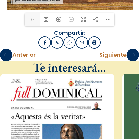
1/4
Compartir:
Facebook
X / Twitter
WhatsApp
Email
Imprimir
Anterior
Siguiente
Te interesará…