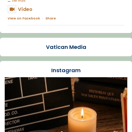
Ver más
Vídeo
View on Facebook
·
Share
Arquebisbat de Barcelona
2 weeks ago
Vatican Media
La Carmina va patir depressió. Fa gairebé
dos mesos, a l'Estadi Lluís Companys, la
jove va fer arribar el seu testimoni al papa
Instagram
Lleó XIV.
Recupera l'entrevista comp
Vatican
tican News 👇
News
www.vaticannews.va/es/iglesia/news/2026-
07/carmina-historia-depresion-papa-viaje-
espana-testimoni...
Foto