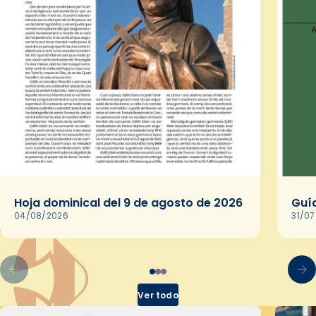
Hoja dominical del 9 de agosto de 2026
Guía
04/08/2026
31/0
Ver todo