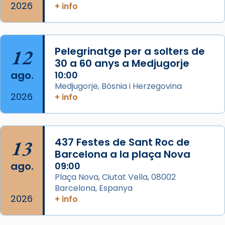
Memòria de les santes Juliana i
2026
+ info
Semproniana, verges i màrtirs.
Acompanyant la història de sant Cugat, a
partir de l’Edat Mitjana sorgeix la tradició
12
Pelegrinatge per a solters de
que les santes Juliana (“relatiu a Júlia”) i
30 a 60 anys a Medjugorje
Semproniana (“relatiu a Semprònia =
ago.
10:00
eterna”) són deixebles seves. I l’any 1667, el
Medjugorje, Bòsnia i Herzegovina
2026
frare Joan Gaspar Roig, afirma en una obra
+ info
que les santes són filles de l’antiga Iluro.
Mataró en reivindicarà les relíq
...
Ver más
13
437 Festes de Sant Roc de
Foto
Barcelona a la plaça Nova
ago.
09:00
View on Facebook
·
Share
Plaça Nova, Ciutat Vella, 08002
Barcelona, Espanya
2026
+ info